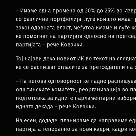
– Имаме една промена од 20% до 25% во Изврш
со различни портфолија, луѓе коишто имаат 
законодавната власт, меѓутоа имаме и луѓе 
ќе помогнат на партијата односно на претсе
партијата – рече Ковачки.
Тој најави дека новиот ИК во текот на следна
ќе се распишат огласите за претседатели на
– На негова одговорност ќе падне распишува
општинските комитети, реорганизација во па
подготовка за идните парламентарни избори 
идната декада – рече Ковачки.
На есен, додаде, планираме да направиме ед
партијата генерално за нови кадри, кадри к