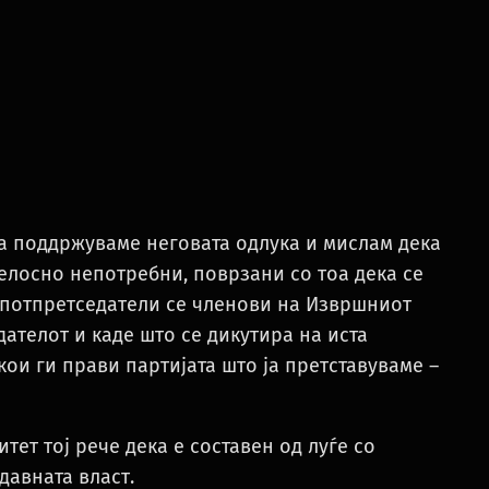
 ја поддржуваме неговата одлука и мислам дека
целосно непотребни, поврзани со тоа дека се
 потпретседатели се членови на Извршниот
дателот и каде што се дикутира на иста
кои ги прави партијата што ја претставуваме –
тет тој рече дека е составен од луѓе со
давната власт.