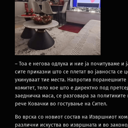
– Тоа е негова одлука и ние ја почитуваме и
сите приказни што се плетат во јавноста се 
укинуваат тие места. Напротив поранешните
комитет, тело кое што е директно под претсе
заедничка маса, се разговара за политиките 
рече Ковачки во гостување на Сител.
Во врска со новиот состав на Извршниот коми
различни искуства во извршната и во законо