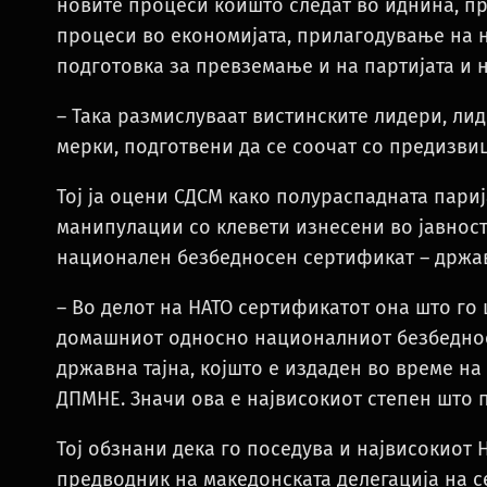
новите процеси коишто следат во иднина, пр
процеси во економијата, прилагодување на 
подготовка за превземање и на партијата и 
– Така размислуваат вистинските лидери, ли
мерки, подготвени да се соочат со предизви
Тој ја оцени СДСМ како полураспадната пари
манипулации со клевети изнесени во јавност
национален безбедносен сертификат – држав
– Во делот на НАТО сертификатот она што го 
домашниот односно националниот безбеднос
државна тајна, којшто е издаден во време на
ДПМНЕ. Значи ова е највисокиот степен што 
Тој обзнани дека го поседува и највисокиот 
предводник на македонската делегација на 