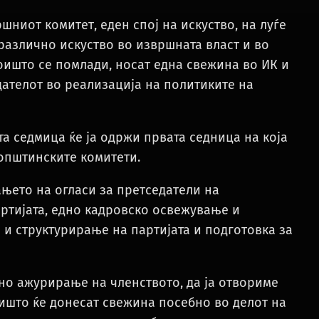
ниот комитет, еден спој на искуство, на луѓе
различно искуство во извршната власт и во
коишто се помлади, носат една свежина во ИК и
дателот во реализација на политиките на
та седмица ќе ја одржи првата седница на која
 општинските комитети.
њето на огласи за претседатели на
ртијата, едно кадровско освежување и
и структурирање на партијата и подготовка за
но ажурирање на членството, да ја отвориме
оишто ќе донесат свежина посебно во делот на