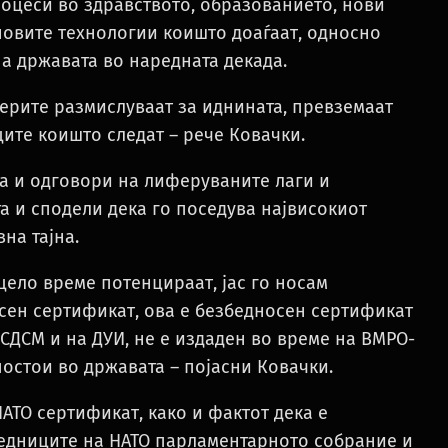
оцеси во здравството, образованието, нови
новите технологии коишто доаѓаат, односно
на државата во наредната декада.
дерите размислуваат за иднината, превземаат
ците коишто следат – рече Ковачки.
ја и одговори на лиферуваните лаги и
а и сподели дека го поседува највисокиот
на тајна.
цело време потенцираат, јас го носам
ен сертификат, ова е безбедносен сертификат
 СДСМ и на ДУИ, не е издаден во време на ВМРО-
постои во државата – појасни Ковачки.
НАТО сертификат, како и фактот дека е
седниците на НАТО парламентарното собрание и