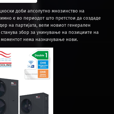
цкоски доби апсолутно мнозинство на
тимно е во периодот што претстои да создаде
дер на партијата, вели новиот генерален
 станува збор за укинување на позициите на
во моментот нема назначување нови.