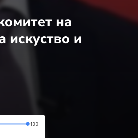
комитет на
на искуство и
100