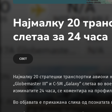
Најмалку 20 тран
слетаа за 24 часа
СВЕТ
Најмалку 20 стратешки транспортни авиони н
„Globemaster III“ и C-5M „Galaxy“ слетаа во в
изминатите 24 часа, се коментира на профило
Во објавата е прикажана слика од познатата