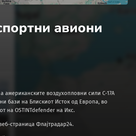
спортни авиони
а американските воздухопловни сили C-17A
оени бази на Блискиот Исток од Европа, во
т на OSTINTdefender на Икс.
 веб-страница Флајтрадар24.