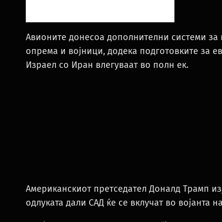
Авионите донесоа дополнителни системи за 
опрема и војници, додека подготовките за е
Израел со Иран влегуваат во полн ек.
Американскиот претседател Доналд Трамп изј
одлуката дали САД ќе се вклучат во војанта н