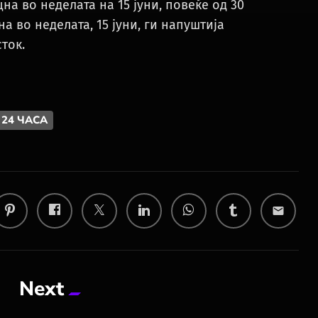
на во неделата на 15 јуни, повеќе од 30
 во неделата, 15 јуни, ги напуштија
ток.
 24 ЧАСА
email
Next