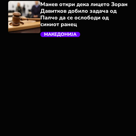
Манев откри дека лицето Зоран
Давитков добило задача од
Палчо да се ослободи од
синиот ранец
МАКЕДОНИЈА
trending_flat