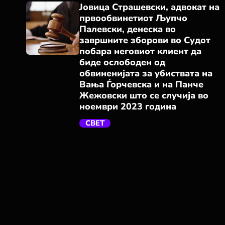
Јовица Страшевски, адвокат на
првообвинетиот Љупчо
Палевски, денеска во
завршните зборови во Судот
побара неговиот клиент да
биде ослободен од
обвиненијата за убиствата на
trending_flat
Вања Ѓорчевска и на Панче
Жежовски што се случија во
ноември 2023 година
СВЕТ