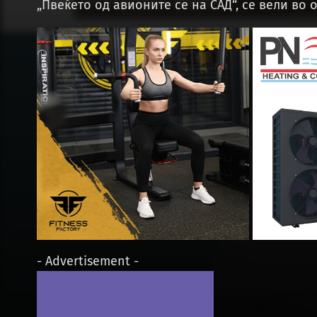
„Пвеќето од авионите се на САД“, се вели во о
- Advertisement -