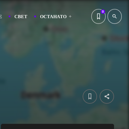
0
Е
СВЕТ
ОСТАНАТО
search