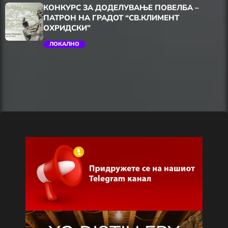
trending_flat
КОНКУРС ЗА ДОДЕЛУВАЊЕ ПОВЕЛБА –
ПАТРОН НА ГРАДОТ “СВ.КЛИМЕНТ
ОХРИДСКИ”
ЛОКАЛНО
trending_flat