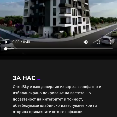
ЗА НАС
ОhridSky е ваш доверлив извор за сеопфатно и
избалансирано покривање на вестите. Со
посветеност на интегритет и точност,
обезбедуваме длабинско известување кое ги
открива приказните што се најважни.