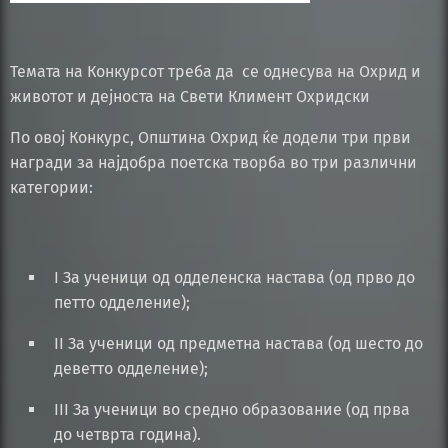
Темата на Конкурсот треба да се однесува на Охрид и
животот и дејноста на Свети Климент Охридски
По овој Конкурс, Општина Охрид ќе додели три први
награди за најдобра поетска творба во три различни
категории:
I За ученици од одделенска настава (од прво до
петто одделение);
II За ученици од предметна настава (од шесто до
деветто одделение);
III За ученици во средно образование (од прва
до четврта година).