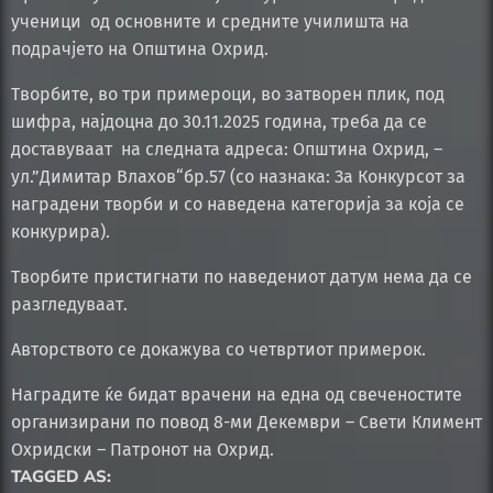
ученици од основните и средните училишта на
подрачјето на Општина Охрид.
Творбите, во три примероци, во затворен плик, под
шифра, најдоцна до 30.11.2025 година, треба да се
доставуваат на следната адреса: Општина Охрид, –
ул.”Димитар Влахов“бр.57 (со назнака: За Конкурсот за
наградени творби и со наведена категорија за која се
конкурира).
Творбите пристигнати по наведениот датум нема да се
разгледуваат.
Авторството се докажува со четвртиот примерок.
Наградите ќе бидат врачени на една од свеченостите
организирани по повод 8-ми Декември – Свети Климент
Охридски – Патронот на Охрид.
TAGGED AS: