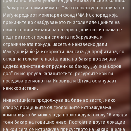
драстично поскапување на два метала на светско ниво
– бакарот и алуминиумот. Ова го покажува анализа на
Меѓународниот монетарен фонд (ММФ), според која
прекините во снабдувањето ги зголемиле цените на
овие основни метали на пазарите, кои пак и онака се
под притисок поради силната побарувачка и
ограничената понуда. Засега е неизвесно дали
Македонија ќе ја искористи шансата да профитира, со
оглед на големите наоѓалишта на бакар во земјава.
Додека единствениот рудник за бакар, „Бучим-Боров
дол“ ги исцрпува капацитетите, ресурсите кои ги
поседува регионот на Иловица и Штука остануваат
неискористени.
Инвестицијата продолжува да биде во застој, иако
според проценките од геолошките истражувања
компанијата би можела да произведува околу 16 илјади
тони бакар на годишно ниво. Постојат и други локации
на кои сега се истражува присуството на бакар, а една