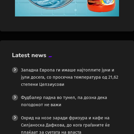
Latest news
Западна Европа ги имаше најтоплите јуни и
јули досега, со просечна температура од 21,62
степени Целзиусови
Фудбалер падна во тунел, па дозна дека
погодокот не важи
Охрид на нозе заради фризура и кафе на
Силјаноска Дафкова, до кога граѓаните ќе
плаќаат за суетата на власта