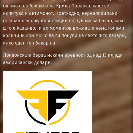
од нив е во близина на Крива Паланка, каде се
испитува и антимонот. Претходно, нереализирани
останаа неколку инвестиции во рудник за бакар, како
што е Казандол и во моментов државата нема големи
количини кои може да ги понуди на светските пазари,
иако еден тон бакар на
Лондонската берза искачи вредност од над 13 илјади
американски долари.