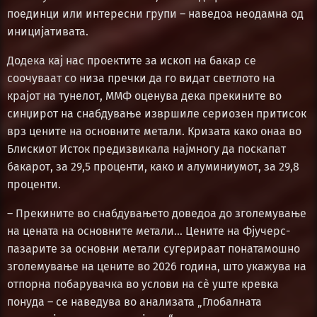
поединци или интересни групи – наведоа неодамна од
иницијативата.
Додека кај нас проектите за ископ на бакар се
соочуваат со низа пречки да го видат светлото на
крајот на тунелот, ММФ оценува дека прекините во
синџирот на снабдување извршиле сериозен притисок
врз цените на основните метали. Кризата како онаа во
Блискиот Исток предизвикала најмногу да поскапат
бакарот, за 29,5 проценти, како и алуминиумот, за 29,8
проценти.
– Прекините во снабдувањето доведоа до зголемување
на цената на основните метали… Цените на Фјучерс-
пазарите за основни метали сугерираат понатамошно
зголемување на цените во 2026 година, што укажува на
отпорна побарувачка во услови на сè уште кревка
понуда – се наведува во анализата „Глобалната