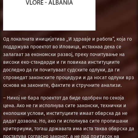
Од локалната иницијатива „И здравје и работа“, која го
поддржува проектот во Иловица, истакнаа дека се
залагаат за економски развој, преку почитување на
високи еко-стандарди и ги повикаа институциите
доследно да ги почитуваат судските одлуки, да ги
спроведат законските процедури и да носат одлуки врз
основа на законите, фактите и стручните анализи.
– Никој не бара проектот да биде одобрен по секоја
цена. Ако не ги исполнува сите законски, технички и
еколошки услови, институциите имаат обврска да не
дадат дозвола. Но, ако ги исполнува сите пропишани
критериуми, тогаш државата има иста таква обврска да
постапува согласно законот, а не под притисок на