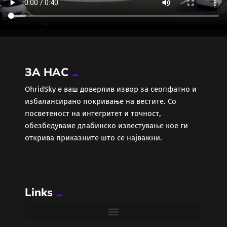
ЗА НАС
ОhridSky е ваш доверлив извор за сеопфатно и
избалансирано покривање на вестите. Со
посветеност на интегритет и точност,
обезбедуваме длабинско известување кое ги
открива приказните што се најважни.
Links