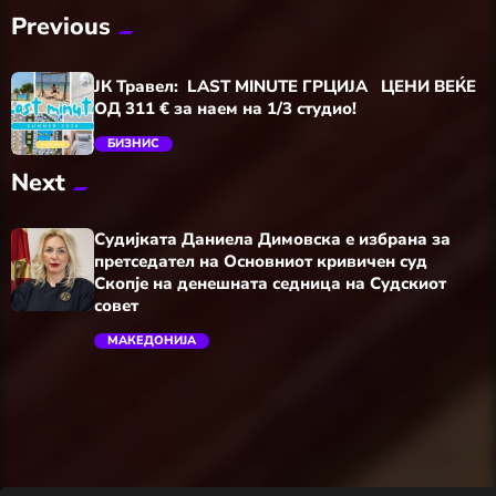
Previous
ЈК Травел: LAST MINUTE ГРЦИЈА ЦЕНИ ВЕЌЕ
ОД 311 € за наем на 1/3 студио!
БИЗНИС
Next
trending_flat
Судијката Даниела Димовска е избрана за
претседател на Основниот кривичен суд
Скопје на денешната седница на Судскиот
совет
МАКЕДОНИЈА
trending_flat