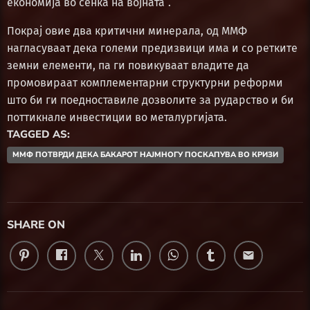
економија во сенка на војната“.
Покрај овие два критични минерала, од ММФ
нагласуваат дека големи предизвици има и со ретките
земни елементи, па ги повикуваат владите да
промовираат комплементарни структурни реформи
што би ги поедноставиле дозволите за рударство и би
поттикнале инвестиции во металургијата.
TAGGED AS:
ММФ ПОТВРДИ ДЕКА БАКАРОТ НАЈМНОГУ ПОСКАПУВА ВО КРИЗИ
SHARE ON
email