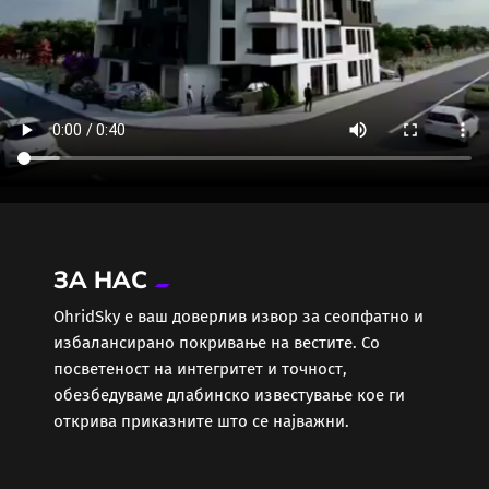
ЗА НАС
ОhridSky е ваш доверлив извор за сеопфатно и
избалансирано покривање на вестите. Со
посветеност на интегритет и точност,
обезбедуваме длабинско известување кое ги
открива приказните што се најважни.