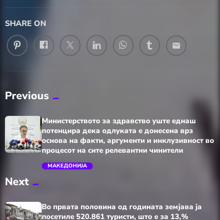
SHARE ON
email
Previous
Министерството за здравство уште еднаш
потенцира дека одлуката е донесена врз
основа на факти, аргументи и инклузивност во
процесот на сите релевантни чинители
МАКЕДОНИЈА
Next
trending_flat
Во првата половина од годината земјава ја
посетиле 520.861 туристи, што е за 13,%