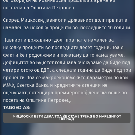
одговорајќи на новинарски прашања з време на
посетата на Општина Петровец.
Според Мицкоски, јавниот и државниот долг прв пат е
намален за неколку проценти во последните 10 години.
-Јавниот и државниот долг прв пат е намален за
неколку проценти во последните десет години. Тоа е
факт и ќе продолжиме и понатаму да го намалуваме.
Дефицитот во Буџетот годинава очекуваме да биде под
четири отсто од БДП, а следната година да биде под три
проценти. Тоа се макроекономските параметри по кои
ММФ, Светска банка и кредитните агенции не
оценуваат, потенцира премиерот кој денеска беше во
посета на Општина Петровец.
TAGGED AS:
МИЦКОСКИ ВЕТИ ДЕКА ТОА ЌЕ СТАНЕ ТРЕНД ВО НАРЕДНИОТ
ПЕРИОД