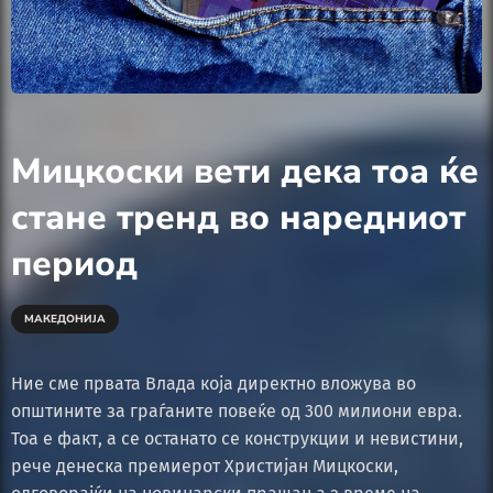
Мицкоски вети дека тоа ќе
стане тренд во наредниот
период
МАКЕДОНИЈА
Ние сме првата Влада која директно вложува во
општините за граѓаните повеќе од 300 милиони евра.
Тоа е факт, а се останато се конструкции и невистини,
рече денеска премиерот Христијан Мицкоски,