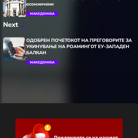
осомничени
МАКЕДОНИЈА
Next
trending_flat
ОДОБРЕН ПОЧЕТОКОТ НА ПРЕГОВОРИТЕ ЗА
УКИНУВАЊЕ НА РОАМИНГОТ ЕУ-ЗАПАДЕН
БАЛКАН
МАКЕДОНИЈА
trending_flat