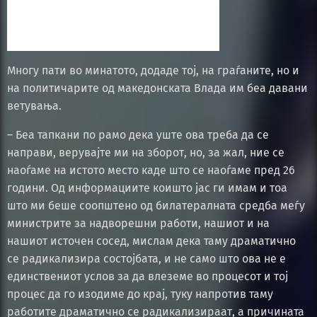
Многу пати во минатото, додаде тој, на граѓаните, но и
на политичарите од македонската Влада им беа давани
ветувања.
– Беа тапкани по рамо дека уште ова треба да се
направи, верувајте ми на зборот, но, за жал, ние се
наоѓаме на истото место каде што се наоѓаме пред 26
години. Од информациите коишто јас ги имам и тоа
што ми беше соопштено од билатералната средба меѓу
министрите за надворешни работи, нашиот и на
нашиот источен сосед, мислам дека таму драматично
се радикализира состојбата, и не само што ова не е
единствениот услов за да влеземе во процесот и тој
процес да го изодиме до крај, туку напротив таму
работите драматично се радикализираат, а причината