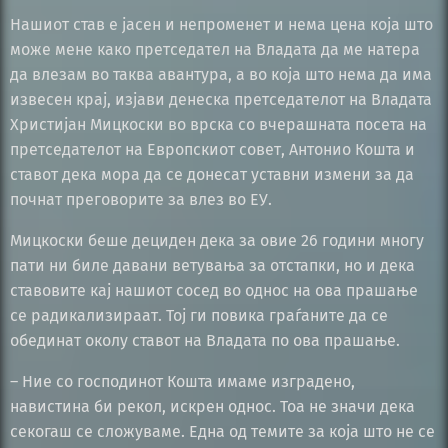
Нашиот став е јасен и непроменет и нема цена која што
може мене како претседател на Владата да ме натера
да влезам во таква авантура, а во која што нема да има
извесен крај, изјави денеска претседателот на Владата
Христијан Мицкоски во врска со вчерашната посета на
претседателот на Европскиот совет, Антонио Кошта и
ставот дека мора да се донесат уставни измени за да
почнат преговорите за влез во ЕУ.
Мицкоски беше дециден дека за овие 26 години многу
пати ни биле давани ветувања за отстапки, но и дека
ставовите кај нашиот сосед во однос на ова прашање
се радикализираат. Тој ги повика граѓаните да се
обединат околу ставот на Владата по ова прашање.
– Ние со господинот Кошта имаме изградено,
навистина би рекол, искрен однос. Тоа не значи дека
секогаш се сложуваме. Една од темите за која што не се