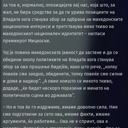
за тоа е, нормално, опозицијата кај нас, која што, за
жал, не бира средства за да ги урива позициите на
Владата кога станува збор за одбрана на македонските
национални интереси и претставува меко ткиво на
македонскиот национален идентитет – нагласи
премиерот Мицкоски.
Тој ја повика македонската јавност да застане и да се
обедини околу политиките на Владата кога станува
збор за ова прашање бидејќи, како што рече, „колку
повеќе сме заедно, обединети, толку повеќе сме силни
и дома и надвор“. „А овие коишто се мекото ткиво,
додаде, „ќе бидат наскоро поразени и минато на
политичката сцена во државата“.
– Но и тоа ќе го издржиме, имаме доволно сила. Ние
сме подготвени за сето ова, имаме факти, имаме
аргументи, ќе работиме… Ова не е спринт, ова е