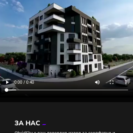
ЗА НАС
ОhridSky е ваш доверлив извор за сеопфатно и