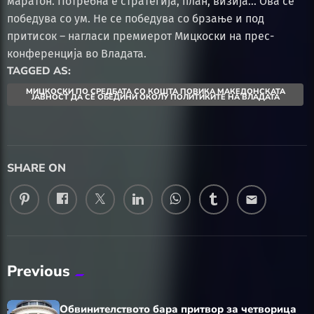
маратон. Потребна е стратегија, план, визија… Ова се
победува со ум. Не се победува со брзање и под
притисок – нагласи премиерот Мицкоски на прес-
конференција во Владата.
TAGGED AS:
МИЦКОСКИ ПО СРЕДБАТА СО КОШТА ПОВИКА МАКЕДОНСКАТА
ЈАВНОСТ ДА СЕ ОБЕДИНИ ОКОЛУ ПОЛИТИКИТЕ НА ВЛАДАТА
SHARE ON
email
Previous
Обвинителството бара притвор за четворица