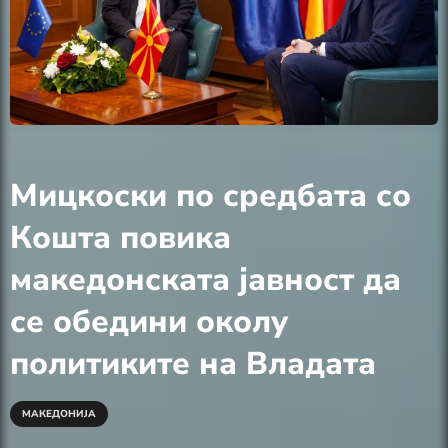
Мицкоски по средбата со
Кошта повика
македонската јавност да
се обедини околу
политиките на Владата
МАКЕДОНИЈА