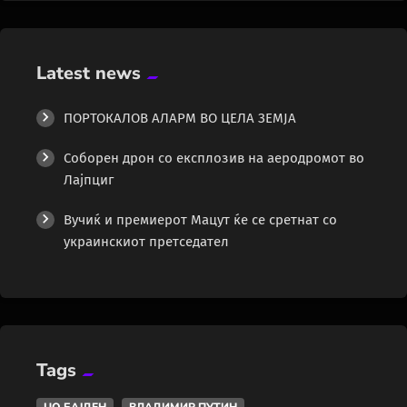
Latest news
ПОРТОКАЛОВ АЛАРМ ВО ЦЕЛА ЗЕМЈА
Соборен дрон со експлозив на аеродромот во
Лајпциг
Вучиќ и премиерот Мацут ќе се сретнат со
украинскиот претседател
Tags
ЏО БАЈДЕН
ВЛАДИМИР ПУТИН