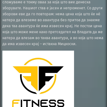
сложуваме е токму оваа за која што вие денеска
зборувате. Нашиот став е јасен и непроменет. Со други
зборови еве да го повторам: нема цена која што ќе нѐ
натера да влеземе во авантура без притоа да знаеме
дека таа авантура ќе има извесен крај. Не постои цена
која што може мене како претседател на Владата да ме
натера да влезам во таква авантура, а во која што нема
да има извесен крај – истакна Мицкоски.