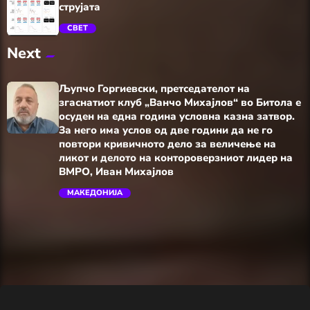
струјата
СВЕТ
Next
trending_flat
Љупчо Горгиевски, претседателот на
згаснатиот клуб „Ванчо Михајлов“ во Битола е
осуден на една година условна казна затвор.
За него има услов од две години да не го
повтори кривичното дело за величење на
ликот и делото на контороверзниот лидер на
ВМРО, Иван Михајлов
trending_flat
МАКЕДОНИЈА