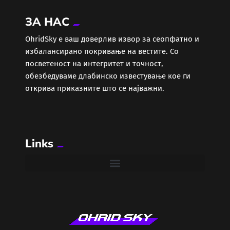
ЗА НАС
ОhridSky е ваш доверлив извор за сеопфатно и
избалансирано покривање на вестите. Со
посветеност на интегритет и точност,
обезбедуваме длабинско известување кое ги
открива приказните што се најважни.
Links