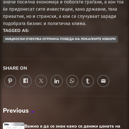
значи посилна економија и побогати граѓани, а кон тоа
ќе придонесат сите инвестиции, како државни, така
приватни, но и странски, а кои се случуваат заради
подобрата бизнис и политичка клима.
TAGGED AS:
МИЦКОСКИ ОЧЕКУВА ОГРОМНА ПОБЕДА НА ЛОКАЛНИТЕ ИЗБОРИ
SHARE ON
email
Previous
Важно е да се знае како се движи цената на