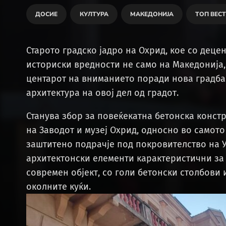
ДОСИЕ
КУЛТУРА
МАКЕДОНИЈА
ТОП ВЕС
Старото градско јадро на Охрид, кое со деце
историски вредности не само на Македонија, 
центарот на вниманието поради нова градба
архитектура на овој дел од градот.
Станува збор за повеќекатна бетонска констр
на Заводот и музеј Охрид, односно во самото
заштитено подрачје под покровителство на 
архитектонски елементи карактеристични за 
современ објект, со голи бетонски столбови 
околните куќи.