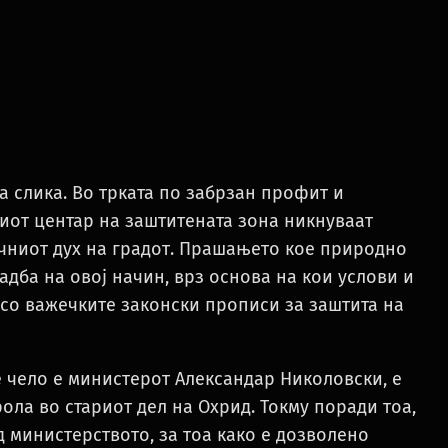
а слика. Во трката по забрзан профит и
иот центар на заштитената зона никнуваат
ичниот дух на градот. Прашањето кое природно
радба на овој начин, врз основа на кои услови и
 со важечките законски прописи за заштита на
е чело е министерот Александар Николовски, е
ола во стариот дел на Охрид. Токму поради тоа,
 министерството, за тоа како е дозволено