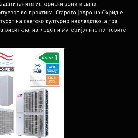
заштитените историски зони и дали
туваат во практика. Старото јадро на Охрид е
усот на светско културно наследство, а тоа
 висината, изгледот и материјалите на новите