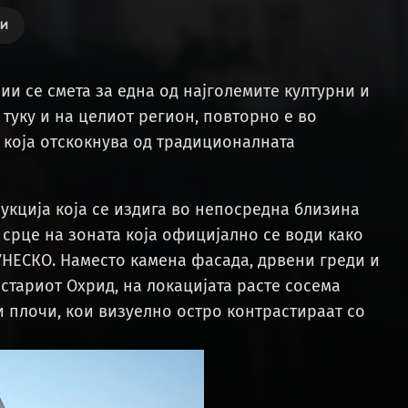
ТИ
нии се смета за една од најголемите културни и
туку и на целиот регион, повторно е во
 која отскокнува од традиционалната
укција која се издига во непосредна близина
 срце на зоната која официјално се води како
УНЕСКО. Наместо камена фасада, дрвени греди и
стариот Охрид, на локацијата расте сосема
и плочи, кои визуелно остро контрастираат со