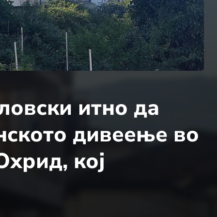
ловски итно да
нското дивеење во
Охрид, кој