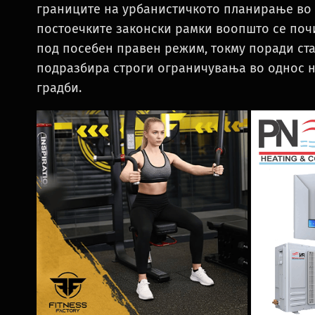
границите на урбанистичкото планирање во 
постоечките законски рамки воопшто се почи
под посебен правен режим, токму поради стат
подразбира строги ограничувања во однос на
градби.