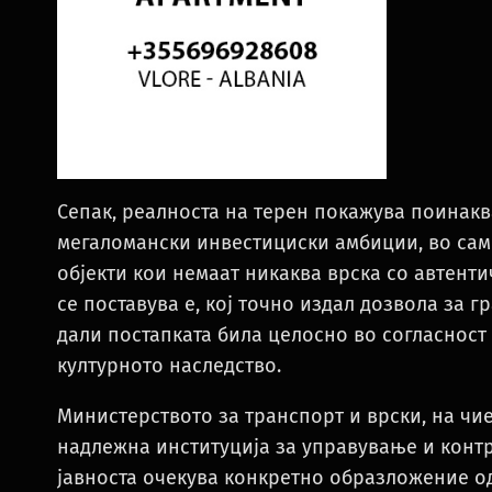
Сепак, реалноста на терен покажува поинакв
мегаломански инвестициски амбиции, во сам
објекти кои немаат никаква врска со автент
се поставува е, кој точно издал дозвола за г
дали постапката била целосно во согласност
културното наследство.
Министерството за транспорт и врски, на чи
надлежна институција за управување и контр
јавноста очекува конкретно образложение од