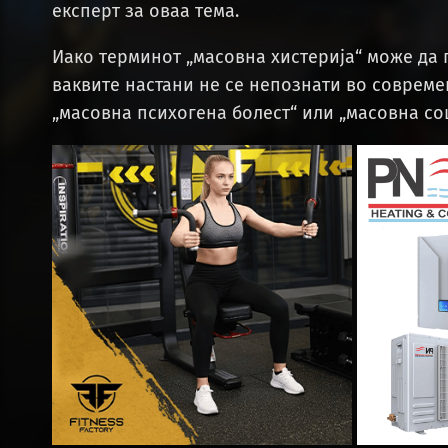
експерт за оваа тема.
Иако терминот „масовна хистерија“ може да 
ваквите настани не се непознати во совреме
„масовна психогена болест“ или „масовна со