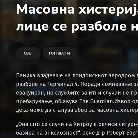
Масовна хистериј
лице се разболе 
СВЕТ
ТОП ВЕСТИ
Паника владееше на лондонскиот аеродром Х
разболе на Терминал 4. Поради сомневање з
евакуиран, но службите за итни случаи не п
пребарување, објавува The Guardian.Извор 
дека може да станува збор за масовна хистер
„Она што се случи на Хитроу е речиси сигурн
базира на анксиозност“, рече д-р Роберт Бар