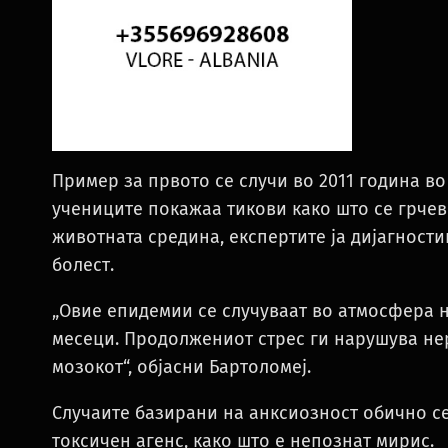
Пример за првото се случи во 2011 година во
учениците покажаа тикови како што се грчев
животната средина, експертите ја дијагност
болест.
„Овие епидемии се случуваат во атмосфера н
месеци. Продолжениот стрес ги нарушува не
мозокот“, објасни Бартоломеј.
Случаите базирани на анксиозност обично с
токсичен агенс, како што е непознат мирис.