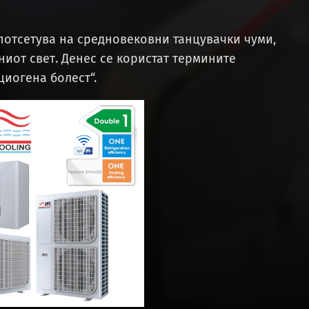
потсетува на средновековни танцувачки чуми,
ниот свет. Денес се користат термините
циогена болест“.