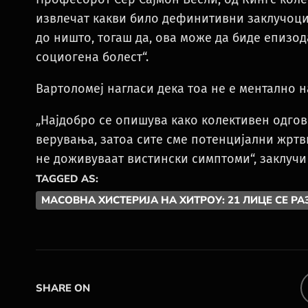
извлечат какви било дефинитивни заклучоци з
до ништо, тогаш да, ова може да биде епизод
социогена болест“.
Вартоломеј нагласи дека тоа не е ментално 
„Најдобро се опишува како колективен одгов
верувања, затоа сите сме потенцијални жртви
не доживуваат вистински симптоми“, заклучи 
TAGGED AS:
МАСОВНА ХИСТЕРИЈА НА ХИТРОУ: 21 ЛИЦЕ СЕ Р
SHARE ON