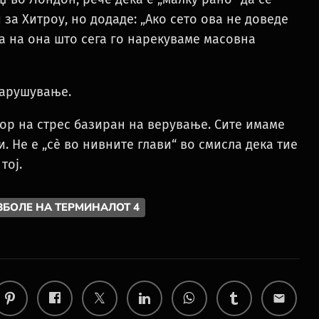
а Хитроу, но додаде: „Ако сето ова не доведе
а на она што сега го нарекуваме масовна
нарушување.
ор на стрес базиран на верување. Сите имаме
. Не е „сè во нивните глави“ во смисла дека тие
тој.
АЗБОЛЕ НА ТЕРМИНАЛОТ 4
email