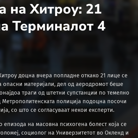
а на Хитроу: 21
на Терминалот 4
итроу доцна вчера попладне откако 21 лице се
а опасни материјали, дел од аеродромот беше
ронајдоа траги од штетни супстанции по темелно
од Метрополитенската полиција подоцна посочи
ија, со што се согласуваат некои експерти.
о епизода на масовна психогена болест која се
толомеј, социолог на Универзитетот во Окленд и