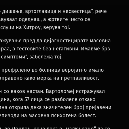
о дишење, вртоглавица и несвестица“, рече
авуваат одеднаш, а жртвите често се
случи на Хитроу, верува тој.
ражување пред да дијагностицирате масовна
ираа, а тестовите беа негативни. Имавме брз
симптоми“, забележа тој.
 е префрлено во болница веројатно имало
направено како мерка на претпазливост.
н со ваков настан. Вартоломеј истражувал
ина, кога 57 лица се разболеле откако
дина открила дека значителен број пријавени
епизоди на масовна психогена болест.
 во Лондон, рече дека е „малку рано“ да се