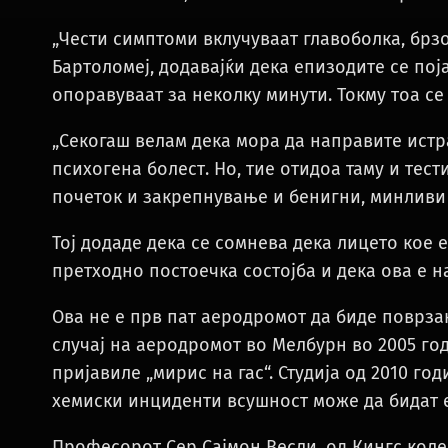
„Чести симптоми вклучуваат главоболка, брз
Бартоломеј, додавајќи дека епизодите се пој
опоравуваат за неколку минути. Токму тоа се 
„Секогаш велам дека мора да направите ист
психогена болест. Но, тие отидоа таму и тест
почеток и закрепнување и бенигни, минливи 
Тој додаде дека се сомнева дека лицето кое
претходно постоечка состојба и дека ова е 
Ова не е прв пат аеродромот да биде поврза
случај на аеродромот во Мелбурн во 2005 год
пријавиле „мирис на гас“. Студија од 2010 го
хемиски инциденти всушност може да бидат 
Професорот Сер Сајмон Весли, од Кингс колеџ