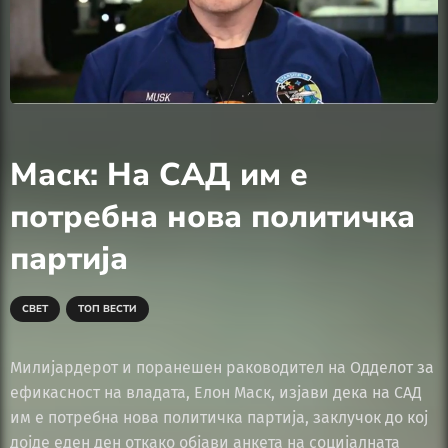
Маск: На САД им е
потребна нова политичка
партија
СВЕТ
ТОП ВЕСТИ
Милијардерот и поранешен раководител на Одделот за
ефикасност на владата, Елон Маск, изјави дека на САД
им е потребна нова политичка партија, заклучок до кој
дојде еден ден откако објави анкета на социјалната