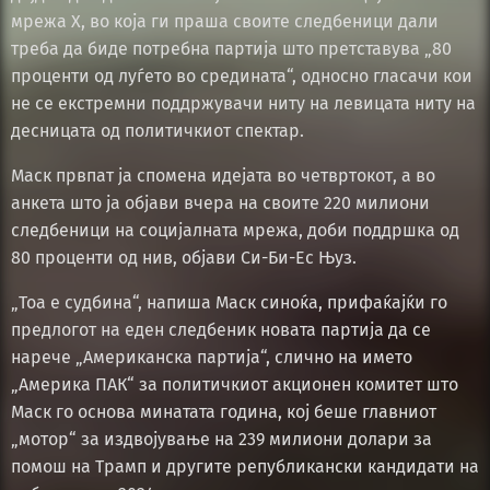
мрежа X, во која ги праша своите следбеници дали
треба да биде потребна партија што претставува „80
проценти од луѓето во средината“, односно гласачи кои
не се екстремни поддржувачи ниту на левицата ниту на
десницата од политичкиот спектар.
Маск првпат ја спомена идејата во четвртокот, а во
анкета што ја објави вчера на своите 220 милиони
следбеници на социјалната мрежа, доби поддршка од
80 проценти од нив, објави Си-Би-Ес Њуз.
„Тоа е судбина“, напиша Маск синоќа, прифаќајќи го
предлогот на еден следбеник новата партија да се
нарече „Американска партија“, слично на името
„Америка ПАК“ за политичкиот акционен комитет што
Маск го основа минатата година, кој беше главниот
„мотор“ за издвојување на 239 милиони долари за
помош на Трамп и другите републикански кандидати на