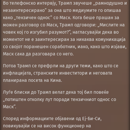
Во телефонско интервју, Трамп звучеше „рамнодушно и
незаинтересирано“ за она што медиумите го опишаа
како „тензичен однос“ со Маск. Кога беше прашан за
можен разговор со Маск, Трамп одговори: „Мислите на
човек кој го изгубил разумот?“, нагласувајќи дека во
моментот не е заинтересиран за никаква комуникација
со својот поранешен соработник, иако, како што изјави,
Маск сака да разговара со него.
Потоа Трамп се префрли на други теми, како што се
инфлацијата, странските инвеститори и неговата
планирана посета на Кина.
Луѓе блиски до Трамп велат дека тој бил повеќе
„потиштен отколку лут поради тензичниот однос со
Маск“.
Според информациите објавени од Еј-Би-Си,
повикувајќи се на висок функционер на