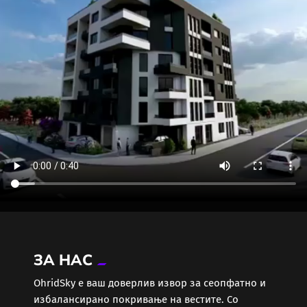
ЗА НАС
ОhridSky е ваш доверлив извор за сеопфатно и
избалансирано покривање на вестите. Со