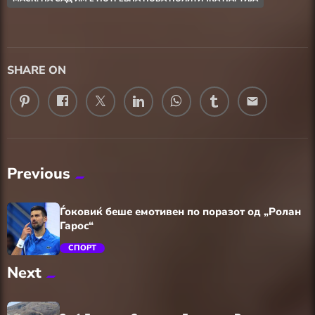
SHARE ON
email
Previous
Ѓоковиќ беше емотивен по поразот од „Ролан
Гарос“
СПОРТ
Next
trending_flat