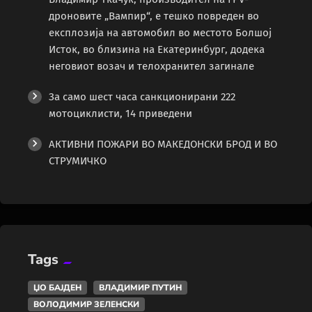
дроновите „Вампир“, е тешко повреден во
експлозија на автомобил во местото Болшој
Исток, во близина на Екатеринбург, додека
неговиот возач и телохранител загинале
За само шест часа санкционирани 222
мотоциклисти, 14 приведени
АКТИВНИ ПОЖАРИ ВО МАКЕДОНСКИ БРОД И ВО
СТРУМИЧКО
Tags
ЏО БАЈДЕН
ВЛАДИМИР ПУТИН
ВОЛОДИМИР ЗЕЛЕНСКИ