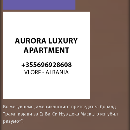
Во меѓувреме, американскиот претседател Доналд
Трамп изјави за Еј-Би-Си Њуз дека Маск „го изгубил
разумот“.