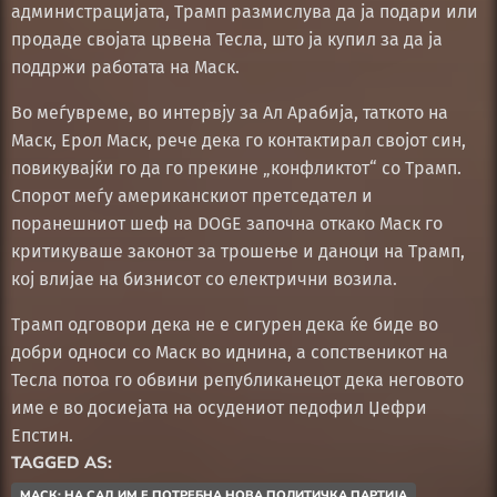
администрацијата, Трамп размислува да ја подари или
продаде својата црвена Тесла, што ја купил за да ја
поддржи работата на Маск.
Во меѓувреме, во интервју за Ал Арабија, таткото на
Маск, Ерол Маск, рече дека го контактирал својот син,
повикувајќи го да го прекине „конфликтот“ со Трамп.
Спорот меѓу американскиот претседател и
поранешниот шеф на DOGE започна откако Маск го
критикуваше законот за трошење и даноци на Трамп,
кој влијае на бизнисот со електрични возила.
Трамп одговори дека не е сигурен дека ќе биде во
добри односи со Маск во иднина, а сопственикот на
Тесла потоа го обвини републиканецот дека неговото
име е во досиејата на осудениот педофил Џефри
Епстин.
TAGGED AS:
МАСК: НА САД ИМ Е ПОТРЕБНА НОВА ПОЛИТИЧКА ПАРТИЈА