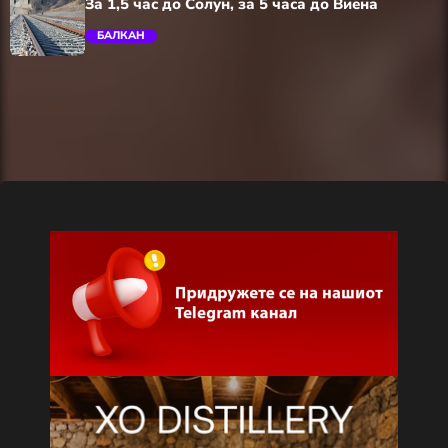
За 1,5 час до Солун, за 5 часа до Виена
БАЛКАН
trending_flat