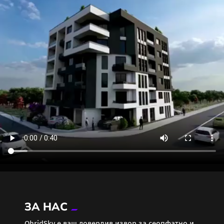
ЗА НАС
ОhridSky е ваш доверлив извор за сеопфатно и