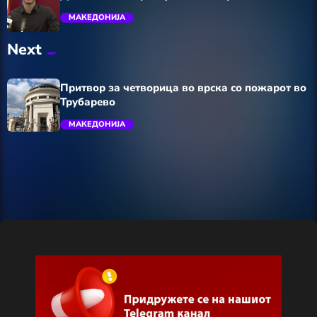
МАКЕДОНИЈА
Next
trending_flat
Притвор за четворица во врска со пожарот во
Трубарево
МАКЕДОНИЈА
trending_flat