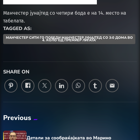
Манчестер јунајтед со четири бода е на 14. место на
табелата.
TAGGED AS:
МАНЧЕСТЕР СИТИ ГО ПОБЕДИ МАНЧЕСТЕР ЈУНАЈТЕД СО 3:0 ДОМА ВО
4. КОЛО ОД ПРЕМИЕР ЛИГАТА'
SHARE ON
email
Previous
Детали за сообраќајката во Марино