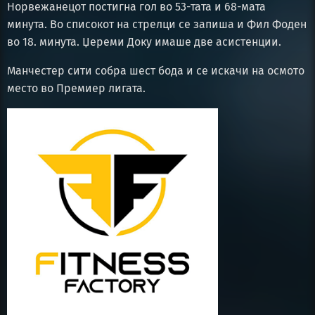
Норвежанецот постигна гол во 53-тата и 68-мата
минута. Во списокот на стрелци се запиша и Фил Фоден
во 18. минута. Џереми Доку имаше две асистенции.
Манчестер сити собра шест бода и се искачи на осмото
место во Премиер лигата.