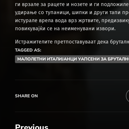
ги врзале за рацете и нозете и ги подложиле
удирање со тупаници, шипки и други тапи п
истурале врела вода врз жртвите, предизвику
повикувајќи се на неименувани извори.
Истражителите претпоставуваат дека бруталн
TAGGED AS:
МАЛОЛЕТНИ ИТАЛИЈАНЦИ УАПСЕНИ ЗА БРУТАЛ
SHARE ON
Previous