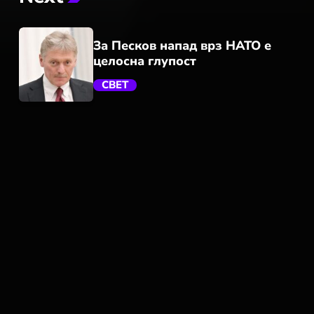
За Песков напад врз НАТО е
целосна глупост
СВЕТ
trending_flat