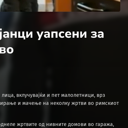
анци уапсени за
во
 лица, вклучувајќи и пет малолетници, врз
пирање и мачење на неколку жртви во римскиот
однеле жртвите од нивните домови во гаража,