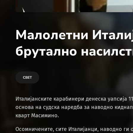
Малолетни Италиј
брутално насилст
СВЕТ
Италијанските карабинери денеска уапсија 11
основа на судска наредба за наводно кидна
кварт Масимино.
Осомничените, сите Италијанци, наводно ги 