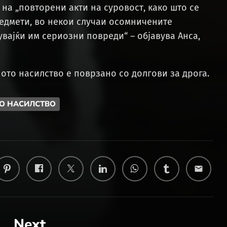
 на „повторени акти на суровост, како што се
редмети, во некои случаи осомничените
вајќи им сериозни повреди“ – објавува Анса,
ото насилство е поврзано со долгови за дрога.
НО НАСИЛСТВО
email
Next