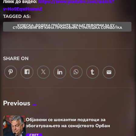
Линк до видео:
https://www.youtube.com/watch?
v=Ho9EqwHmm4E
TAGGED AS:
КУЗЕСКА: ДОДЕКА ГРАЃАНИТЕ ЧЕКААТ РЕФОРМИ ЗА ЕУ –
СТОИЛКОВИЌ ВО КИНА ПРОМОВИРА СТРАТЕШКА СОРАБОТКА
SHARE ON
email
Previous
Објавени се шокантни податоци за
збогатувањето на семејството Орбан
СВЕТ