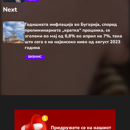
Next
trending_flat
Годишната инфлација во Бугарија, според
прелиминарната „кратка“ проценка, се
зголеми во мај од 6,8% во април на 7%, така
што сега е на највисоко ниво од август 2023
година
БИЗНИС
trending_flat