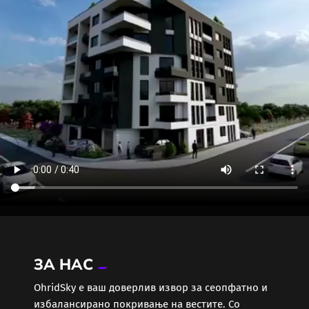
ЗА НАС
ОhridSky е ваш доверлив извор за сеопфатно и
избалансирано покривање на вестите. Со