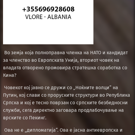
Во земја која полноправна членка на НАТО и кандидат
за членство во Европската Унија, вториот човек на
владата отворено промовира стратешка соработка со
Кина?
Човекот кој јавно се дружи со „Ноќните волци“ на
Путин, кој слави со проруските структури во Република
Српска и кој е тесно поврзан со српските безбедносни
служби, сега директно заговара продлабочување на
врските со Пекинг.
Ова не е „дипломатија“. Ова е јасна антиевропска и