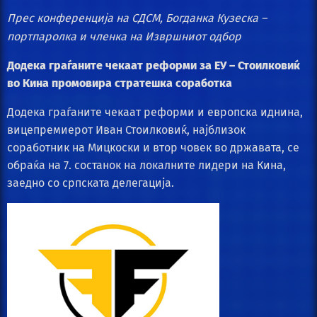
Прес конференција на СДСМ, Богданка Кузеска –
портпаролка и членка на Извршниот одбор
Додека граѓаните чекаат реформи за ЕУ – Стоилковиќ
во Кина промовира стратешка соработка
Додека граѓаните чекаат реформи и европска иднина,
вицепремиерот Иван Стоилковиќ, најблизок
соработник на Мицкоски и втор човек во државата, се
обраќа на 7. состанок на локалните лидери на Кина,
заедно со српската делегација.