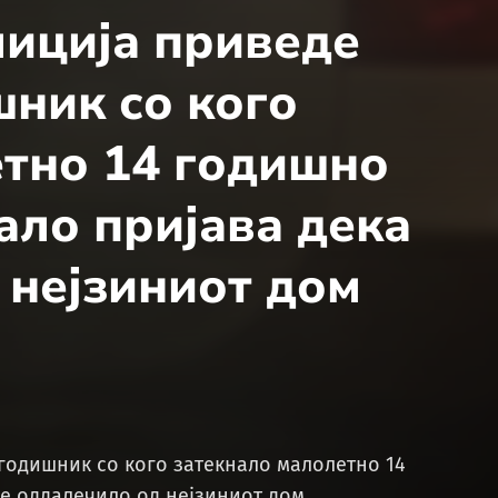
лиција приведе
ник со кого
етно 14 годишно
ало пријава дека
 нејзиниот дом
годишник со кого затекнало малолетно 14
се оддалечило од нејзиниот дом.