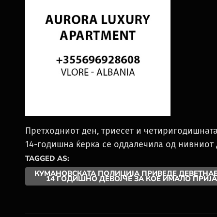
Претходниот ден, триесет и четиригодишната 
14-годишна ќерка се оддалечила од нивниот 
TAGGED AS:
КУМАНОВСКАТА ПОЛИЦИЈА ПРИВЕДЕ ДЕВЕТНА
14 ГОДИШНО ДЕВОЈЧЕ ЗА КОЕ ИМАЛО ПРИЈ