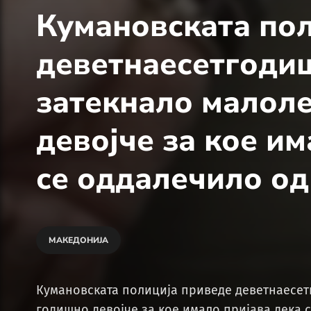
Кумановската по
деветнаесетгодиш
затекнало малол
девојче за кое им
се оддалечило од
МАКЕДОНИЈА
Кумановската полиција приведе деветнаесет
годишно девојче за кое имало пријава дека 