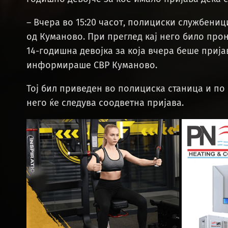
– Вчера во 15:20 часот, полициски службениц
од Куманово. При преглед кај него било прон
14-годишна девојка за која вчера беше прија
информираше СВР Куманово.
Тој бил приведен во полициска станица и по
него ќе следува соодветна пријава.