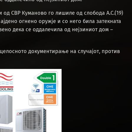
и од СВР Куманово го лишиле од слобода А.С.(19)
ајдено огнено оружје и со него била затекната
вено дека се оддалечила од нејзиниот дом –
 целосното документирање на случајот, против