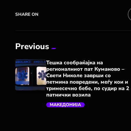
SHARE ON
Previous
Тешка сообраќајка на
регионалниот пат Куманово –
Свети Николе заврши со
петмина повредени, меѓу кои и
тримесечно бебе, по судир на 2
патнички возила
trending_flat
МАКЕДОНИЈА