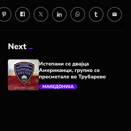
email
Next
Истепани се двајца
Американци, групно се
пресметале во Трубарево
МАКЕДОНИЈА
trending_flat