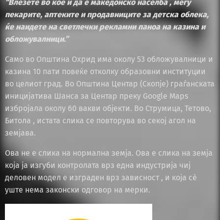
“Влезете во кое и да е македонско населба , меѓу
пекарите, аптеките и продавниците за детска облека,
ќе наидете на светлечки рекламни паноа на казина и
обложувалници.”
Само во Општина Охрид има околу 53 обложувалници и
казина 10 пати повеќе отколку образовни институции
во целиот град. Во Општина Центар (Скопје) граѓанската
иницијатива Шанса за Центар преку Google Maps
избројала околу 60 вакви објекти. Во Струмица, Тетово,
Битола , истата слика се повторува во секој агол на
земјава.
Ова не е слика на нормална земја. Ова е слика на земја
која ја изгуби контролата врз една индустрија чиј
деловен модел е изграден врз зависност , и која сè
уште нема законски одговор на мерки.