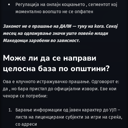
Регулација на онлајн коцкањето , сегментот кој
моментално воопшто не се опфатен
Законот не е прашање на ДАЛИ — туку на koга. Секој
месец на одложување значи уште повеќе млади
Македонци заробени во зависност.
Може ли да се направи
целосна база по општини?
Ова е клучното истражувачко прашање. Одговорот е:
да , но бара пристап до официјални извори. Еве кои
чекори се потребни:
Барање информации од јавен карактер до УЈП –
листа на лиценцирани субјекти за игри на среќа,
со адреси