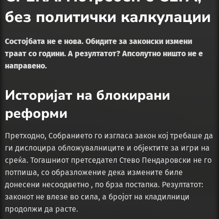
без политички калкулации
Состојбата не е нова. Обидите за законски измени
траат со години. А резултатот? Апсолутно ништо не е
направено.
Историјат на блокирани
реформи
Претходно, Собранието го изгласа закон кој требаше да
ги дислоцира обложувалниците и објектите за игри на
среќа. Тогашниот претседател Стево Пендаровски не го
потпиша, со образложение дека измените биле
донесени несоодветно , по брза постапка. Резултатот:
законот не влезе во сила, а бројот на кладилници
продолжи да расте.