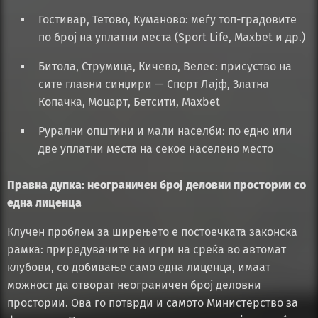
Гостивар, Тетово, Куманово: меѓу топ-градовите
по број на уплатни места (Sport Life, Maxbet и др.)
Битола, Струмица, Кичево, Велес: присуство на
сите главни синџири — Спорт Лајф, Златна
Копачка, Моцарт, Бетсити, Maxbet
Рурални општини и мали населби: по едно или
две уплатни места на секое населено место
Правна дупка: неограничен број деловни простории со
една лиценца
Клучен проблем за ширењето е постоечката законска
рамка: приредувачите на игри на среќа во автомат
клубови, со добивање само една лиценца, имаат
можност да отворат неограничен број деловни
простории. Ова го потврди и самото Министерство за