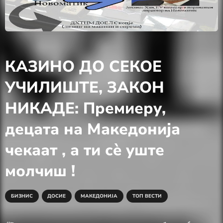
КАЗИНО ДО СЕКОЕ
УЧИЛИШТЕ, ЗАКОН
НИКАДЕ: Премиеру,
децата на Македонија
чекаат , а ти сè уште
молчиш !
БИЗНИС
ДОСИЕ
МАКЕДОНИЈА
ТОП ВЕСТИ