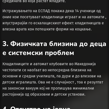
средината во која растат младите.
Истражувањето на ЕСПАД покажа дека 14 ученици од
оние кои посетуваат кладилници играат и на автомати ,
илустрирајќи го ескалацискиот ефект: кладилницата е
влезна врата кон потешките форми на коцкање.
3. Физичката близина до деца
е системски проблем
Кладилниците и автомат клубовите во Македонија
честопати се наоѓаат во непосредна близина на
основни и средни училишта, па дури и до влезови на
детски игралишта. Ова не е случајност , тоа е резултат
на законски вакуум кој не пропишува минимални
растојанија од образовни и детски установи.