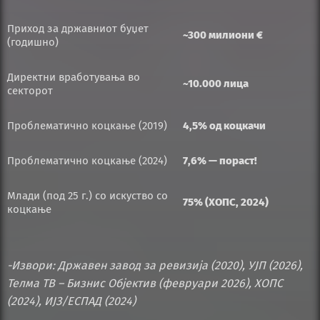
Приход за државниот буџет
~300 милиони €
(годишно)
Директни вработувања во
~10.000 лица
секторот
Проблематично коцкање (2019)
4,5% од коцкачи
Проблематично коцкање (2024)
7,6% — пораст!
Млади (под 25 г.) со искуство со
75% (ХОПС, 2024)
коцкање
-Извори: Државен завод за ревизија (2020), УЈП (2026),
Телма ТВ – Бизнис Објектив (февруари 2026), ХОПС
(2024), ИЈЗ/ЕСПАД (2024)