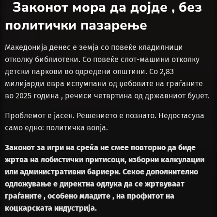
Законот мора да дојде , без
политички пазарење
Македонија денес е земја со повеќе кладилници
отколку библиотеки. Со повеќе слот-машини отколку
детски паркови во одредени општини. Со 2,83
милијарди евра испумпани од џебовите на граѓаните
во 2025 година , речиси четвртина од државниот буџет.
Проблемот е јасен. Решението е познато. Недостасува
само едно: политичка волја.
Законот за игри на среќа не смее повторно да биде
жртва на лобистички притисоци, изборни калкулации
или административни бариери. Секое дополнително
одложување е директна одлука да се жртвуваат
граѓаните , особено младите , на профитот на
коцкарската индустрија.