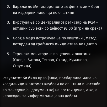
Барање до Министерството за финансии – број
на издадени лиценци по општини
Вкрстување со Централниот регистар на РСМ –
активни субјекти со дејност 92.00 (игри на среќа)
Google Maps истражување по општини , метод
потврден од граѓанска иницијатива во Центар
Теренски мониторинг во целевни општини
(Скопје, Битола, Тетово, Охрид, Куманово,
Струмица)
Резултатот би била прва јавна, пребарлива мапа на
кладилници и автомат клубови по општини и населби
во Македонија , документ кој не постои денес, а кој е
неопходен за информирана јавна дебата.