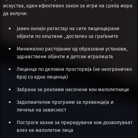
искуства, еден ефективен закон за игри на среќа мора
да вклучи:
Јавен онлајн регистар на сите лиценцирани
објекти по општини , достапен за граѓаните
Минимално растојание од образовни установи,
здравствени објекти и детски игралишта
Лиценца по деловна просторија (не неограничен
број со една лиценца)
Забрана за реклами насочени кон малолетници
Задолжителни програми за превенција и
лечење на зависност
Построги казни за приредувачи кои дозволуваат
влез на малолетни лица