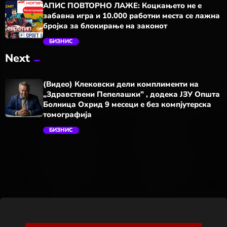
АПИС ПОВТОРНО ЛАЖЕ: Коцкањето не е
забавна игра и 10.000 работни места се лажна
бројка за блокирање на законот
БИЗНИС
Next
trending_flat
(Видео) Клековски дели комплименти на
„Здравствени Пепелашки” , додека ЈЗУ Општа
Болница Охрид 9 месеци е без компјутерска
томографија
БИЗНИС
trending_flat