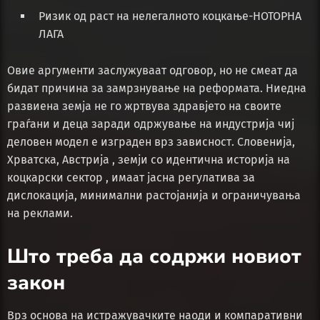
Ризик од раст на нелегалното коцкање-НОТОРНА
ЛАГА
Овие аргументи заслужуваат одговор, но не смеат да
бидат причина за замрзнување на реформата. Ниедна
развиена земја не го жртвува здравјето на своите
граѓани и деца заради одржување на индустрија чиј
деловен модел е изграден врз зависност. Словенија,
Хрватска, Австрија , земји со идентична историја на
коцкарски сектор , имаат јасна регулатива за
дислокација, минимални растојанија и ограничувања
на реклами.
Што треба да содржи новиот
закон
Врз основа на истражувачките наоди и компаративни