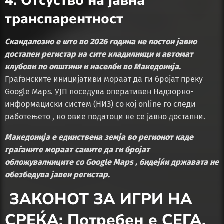
4. Отсуство на јавна
транспарентност
Скандалозно е што во 2026 година не постои јавно
достапен регистар на сите кладилници и автомат
клубови по општини и населби во Македонија.
Граѓанските иницијативи мораат да ги бројат преку
Google Maps. УЈП поседува оперативен Надзорно-
информациски систем (НИЗ) со кој online го следи
работењето , но овие податоци не се јавно достапни.
Македонија е единствена земја во регионот каде
граѓаните мораат самите да ги бројат
обложувалниците со Google Maps , бидејќи државата не
обезбедува јавен регистар.
ЗАКОНОТ ЗА ИГРИ НА
СРЕЌА: Потребен е СЕГА,