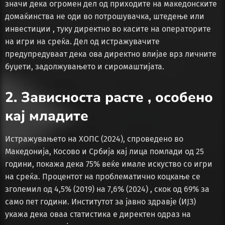
значи дека огромен дел од приходите на македонските
домаќинства не оди во потрошувачка, штедење или
инвестиции , туку директно во касите на операторите
на игри на среќа. Дел од истражувачите
предупредуваат дека ова директно влијае врз личните
буџети, задолжувањето и сиромаштијата.
2. Зависноста расте , особено
кај младите
Истражувањето на ХОПС (2024), спроведено во
Македонија, Косово и Србија кај лица помлади од 25
години, покажа дека 75% веќе имале искуство со игри
на среќа. Процентот на проблематично коцкање се
зголемил од 4,5% (2019) на 7,6% (2024) , скок од 69% за
само пет години. Институтот за јавно здравје (ИЈЗ)
укажа дека оваа статистика е директен одраз на