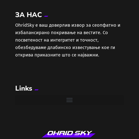
ЗА НАС
ОhridSky е ваш доверлив извор за сеопфатно и
избалансирано покривање на вестите. Со
посветеност на интегритет и точност,
обезбедуваме длабинско известување кое ги
открива приказните што се најважни.
Links