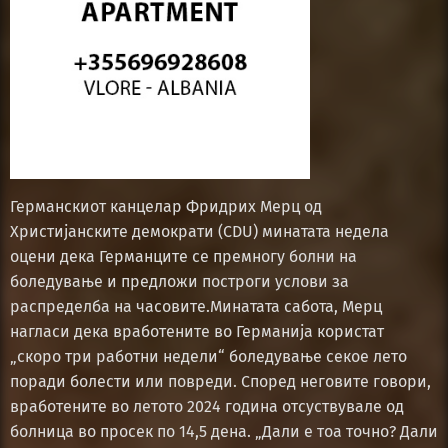
Германскиот канцелар Фридрих Мерц од
Христијанските демократи (CDU) минатата недела
оцени дека Германците се премногу болни на
боледување и предложи построги услови за
распределба на часовите.Минатата сабота, Мерц
нагласи дека вработените во Германија користат
„скоро три работни недели“ боледување секое лето
поради болести или повреди. Според неговите говори,
вработените во летото 2024 година отсуствувале од
болница во просек по 14,5 дена. „Дали е тоа точно? Дали