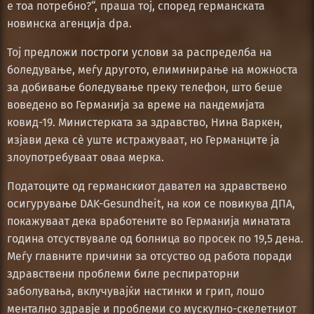
е тоа потребно?“, праша тој, според германската
новинска агенција dpa.
Тој предложи построги услови за распределба на
боледување, меѓу другото, елиминирање на можноста
за добивање боледување преку телефон, што беше
воведено во Германија за време на пандемијата
ковид-19. Министерката за здравство, Нина Варкен,
изјави дека сè уште истражуваат, но Германците ја
злоупотребуваат оваа мерка.
Податоците од германскиот давател на здравствено
осигурување DAK-Gesundheit, на кои се повикува ДПА,
покажуваат дека вработените во Германија минатата
година отсуствувале од болница во просек по 19,5 дена.
Меѓу главните причини за отсуство од работа поради
здравствени проблеми биле респираторни
заболувања, вклучувајќи настинки и грип, лошо
ментално здравје и проблеми со мускулно-скелетниот