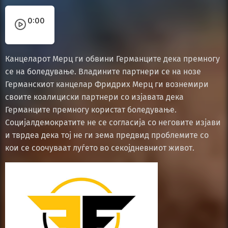
0:00
Канцеларот Мерц ги обвини Германците дека премногу
се на боледување. Владините партнери се на нозе
Германскиот канцелар Фридрих Мерц ги вознемири
своите коалициски партнери со изјавата дека
Германците премногу користат боледување.
Социјалдемократите не се согласија со неговите изјави
и тврдеа дека тој не ги зема предвид проблемите со
кои се соочуваат луѓето во секојдневниот живот.