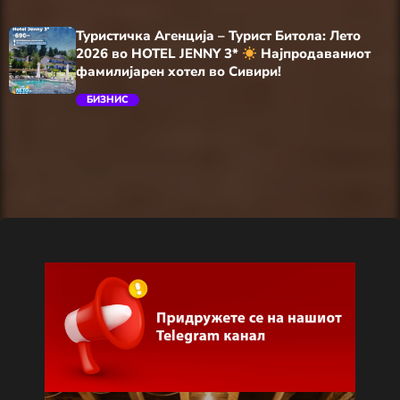
trending_flat
Туристичка Агенција – Турист Битола: Лето
2026 во HOTEL JENNY 3*
Најпродаваниот
фамилијарен хотел во Сивири!
БИЗНИС
trending_flat