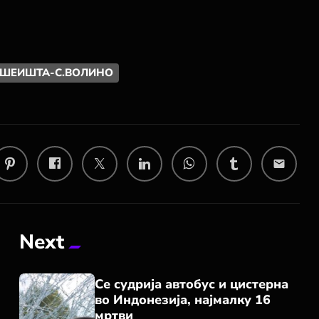
МЕШЕИШТА-С.ВОЛИНО
email
Next
Се судрија автобус и цистерна
во Индонезија, најмалку 16
мртви