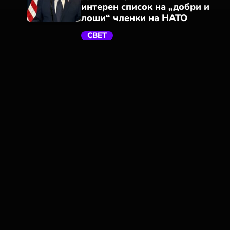
интерен список на „добри и
лоши“ членки на НАТО
СВЕТ
trending_flat