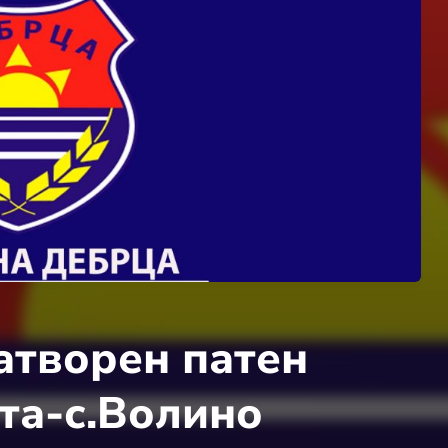
атворен патен
та-с.Волино