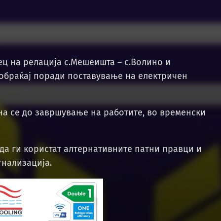
ец на релација с.Мешеишта – с.Волино и
ообраќај поради поставување на електричен
ина се до завршување на работите, во временски
 да ги користат алтернативните патни правци и
гнализација.