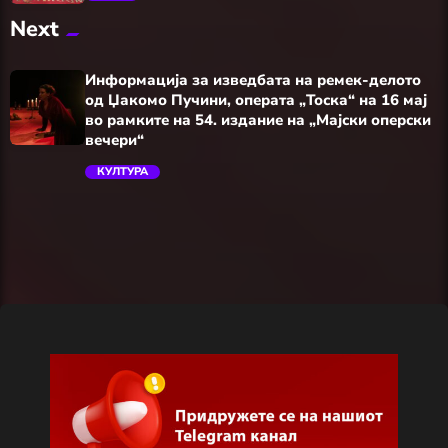
Next
trending_flat
Информација за изведбата на ремек-делото
од Џакомо Пучини, операта „Тоска“ на 16 мај
во рамките на 54. издание на „Мајски оперски
вечери“
КУЛТУРА
trending_flat