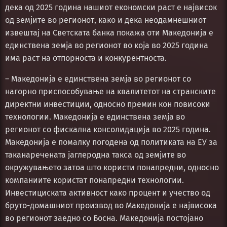
дека од 2025 година нашиот економски раст е највисок
од земјите во регионот, како и дека неодамнешниот
извештај на Светската банка покажа оти Македонија е
единствена земја во регионот во која во 2025 година
има раст на отпорноста и конкурентноста.
– Македонија е единствена земја во регионот со
нагорно приспособување на квалитетот на странските
директни инвестиции, односно премин кон повисоки
технологии. Македонија е единствена земја во
регионот со фискална консолидација во 2025 година.
Македонија е помалку погодена од политиката на ЕУ за
таканаречената јаглеродна такса од земјите во
окружувањето затоа што користи понапредни, односно
компаниите користат понапредни технологии.
Инвестициската активност како процент и учество од
бруто-домашниот производ во Македонија е највисока
во регионот заедно со Босна. Македонија постојано