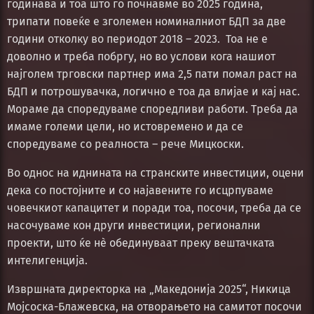
годинава и тоа што го почнавме во 2025 година,
трипати повеќе е зголемен номиналниот БДП за две
години отколку во периодот 2018 – 2023. Тоа не е
доволно и треба побргу, но во услови кога нашиот
најголем трговски партнер има 2,5 пати помал раст на
БДП и потрошувачка, логично е тоа да влијае и кај нас.
Мораме да споредуваме споредливи работи. Треба да
имаме големи цели, но истовремено и да се
споредуваме со реалноста – рече Мицкоски.
Во однос на иднината на странските инвестиции, оцени
дека со постојните и со најавените го исцрпуваме
човечкиот капацитет и поради тоа, посочи, треба да се
насочуваме кон други инвестиции, регионални
проекти, што ќе нè обединуваат преку вештачката
интелигенција.
Извршната директорка на „Македонија 2025“, Никица
Мојсоска-Блажевска, на отворањето на самитот посочи