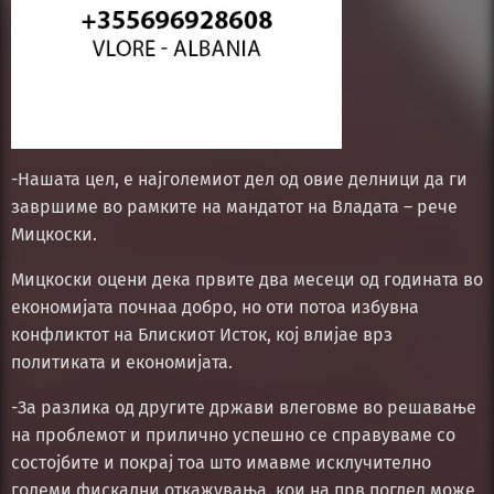
-Нашата цел, е најголемиот дел од овие делници да ги
завршиме во рамките на мандатот на Владата – рече
Мицкоски.
Мицкоски оцени дека првите два месеци од годината во
економијата почнаа добро, но оти потоа избувна
конфликтот на Блискиот Исток, кој влијае врз
политиката и економијата.
-За разлика од другите држави влеговме во решавање
на проблемот и прилично успешно се справуваме со
состојбите и покрај тоа што имавме исклучително
големи фискални откажувања, кои на прв поглед може