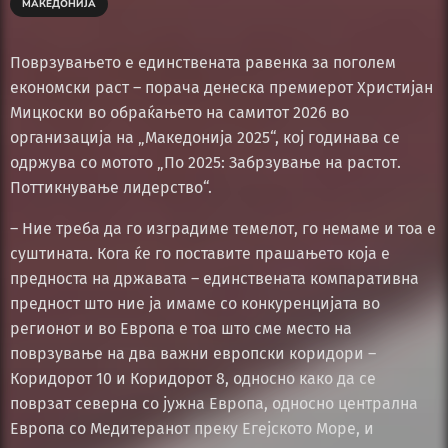
МАКЕДОНИЈА
Поврзувањето е единствената равенка за поголем
економски раст – порача денеска премиерот Христијан
Мицкоски во обраќањето на самитот 2026 во
организација на „Македонија 2025“, кој годинава се
одржува со мотото „По 2025: Забрзување на растот.
Поттикнување лидерство“.
– Ние треба да го изградиме темелот, го немаме и тоа е
суштината. Кога ќе го поставите прашањето која е
предноста на државата – единствената компаративна
предност што ние ја имаме со конкуренцијата во
регионот и во Европа е тоа што сме место на
поврзување на два важни европски коридори –
Коридорот 10 и Коридорот 8, односно како да се
поврзат северна со јужна Европа, односно централна
Европа со Медитеранот преку Егејското Море, и