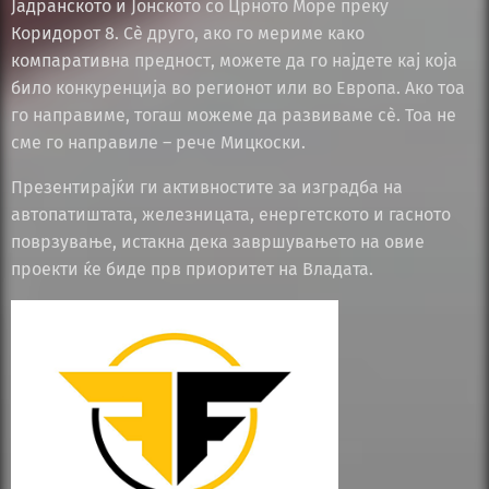
Јадранското и Јонското со Црното Море преку
Коридорот 8. Сè друго, ако го мериме како
компаративна предност, можете да го најдете кај која
било конкуренција во регионот или во Европа. Ако тоа
го направиме, тогаш можеме да развиваме сè. Тоа не
сме го направиле – рече Мицкоски.
Презентирајќи ги активностите за изградба на
автопатиштата, железницата, енергетското и гасното
поврзување, истакна дека завршувањето на овие
проекти ќе биде прв приоритет на Владата.