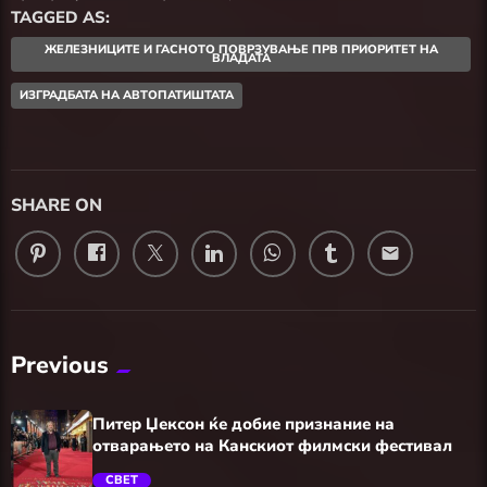
TAGGED AS:
ЖЕЛЕЗНИЦИТЕ И ГАСНОТО ПОВРЗУВАЊЕ ПРВ ПРИОРИТЕТ НА
ВЛАДАТА
ИЗГРАДБАТА НА АВТОПАТИШТАТА
SHARE ON
email
Previous
Питер Џексон ќе добие признание на
отварањето на Канскиот филмски фестивал
СВЕТ