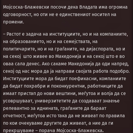
Мојсоска-Блажевски посочи дека Владата има огромна
одговорност, но оти не е единствениот носител на
промени.
– Растот е задача на институциите, но и на компаниите,
на образованието, но и на семејствата, на
политичарите, но и на граѓаните, на дијаспората, но и
на секој што живее во Македонија и на секој што е во
оваа сала денес. Ако сакаме Македонија да оди напред,
секој од нас мора да ја направи својата работа подобро.
Институциите мора да бидат поефикасни, компаниите
да бидат похрабри и поконкурентни, работниците да
имаат пристап до нови вештини, меѓутоа и волја да се
усовршуваат, универзитетите да создаваат знаење
релевантно за иднината, граѓаните да бараат
отчетност, меѓутоа исто така да не живеат по правила
по кои очекуваме другите да живеат, а ние да ги
прекршуваме – порача Мојсоска-Блажевска
.