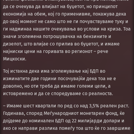
да се очекува да влијаат на буџетот, но принципот
економија на обем, кој го применивме, покажува дека
до овој момент не само што не ги почувствуваме туку и
ги надминаа нашите очекувања во услови на криза. Тоа
значи зголемена потрошувачка на бензините и
дизелот, што влијае со прилив во буџетот, и имаме
најниски цени на горивата во регионот – рече
Мицкоски.
Тој истакна дека има зголемување кај БДП во
изминатите две години посочувајќи дека тоа не е
доволно, но оти треба да имаме големи цели, а
истовремено и да се споредуваме со реалноста.
– Имаме шест квартали по ред со над 3,5% реален раст.
Годинава, според Меѓународниот монетарен фонд, ќе
дојдеме до номинален БДП од 22 милијарди долари и
ако се направи разлика помеѓу тоа што ќе го завршиме