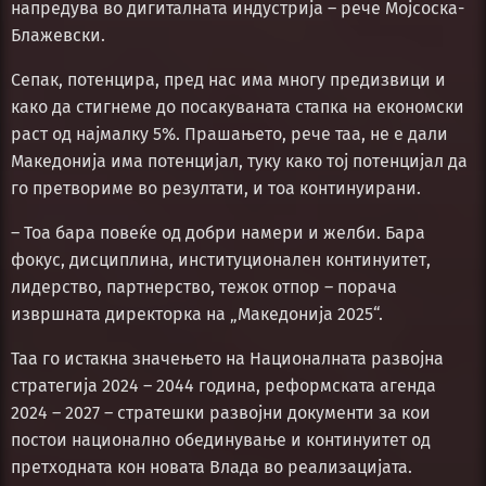
напредува во дигиталната индустрија – рече Мојсоска-
Блажевски.
Сепак, потенцира, пред нас има многу предизвици и
како да стигнеме до посакуваната стапка на економски
раст од најмалку 5%. Прашањето, рече таа, не е дали
Македонија има потенцијал, туку како тој потенцијал да
го претвориме во резултати, и тоа континуирани.
– Тоа бара повеќе од добри намери и желби. Бара
фокус, дисциплина, институционален континуитет,
лидерство, партнерство, тежок отпор – порача
извршната директорка на „Македонија 2025“.
Таа го истакна значењето на Националната развојна
стратегија 2024 – 2044 година, реформската агенда
2024 – 2027 – стратешки развојни документи за кои
постои национално обединување и континуитет од
претходната кон новата Влада во реализацијата.