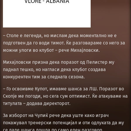
– Столе е легенда, но мислам дека моментално не е
подготвен да го води тимот. Ќе разговараме со него за
можни улоги во клубот – рече Михајловски.
Михајловски призна дека поразот од Пелистер му
паднал тешко, но нагласи дека клубот создава
конкурентен тим за следната сезона.
– Го освоивме Купот, имавме шанса за ЛШ. Поразот во
Скопје ме погоди, но сега сум оптимист. Ќе атакуваме на
титулата – додава директорот.
За изборот на Чупиќ рече дека уште како играч
покажувал тренерски потенцијал и оти одлуката да му
се даде шанса дошла по само еден разговор.