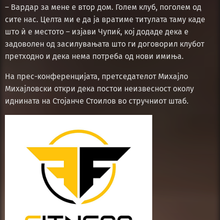
– Вардар за мене е втор дом. Голем клуб, поголем од
сите нас. Целта ми е да ја вратиме титулата таму каде
што ѝ е местото – изјави Чупиќ, кој додаде дека е
задоволен од засилувањата што ги договорил клубот
претходно и дека нема потреба од нови имиња.
На прес-конференцијата, претседателот Михајло
Михајловски откри дека постои неизвесност околу
иднината на Стојанче Стоилов во стручниот штаб.