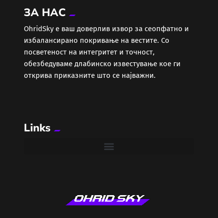
ЗА НАС
ОhridSky е ваш доверлив извор за сеопфатно и
избалансирано покривање на вестите. Со
посветеност на интегритет и точност,
обезбедуваме длабинско известување кое ги
открива приказните што се најважни.
Links