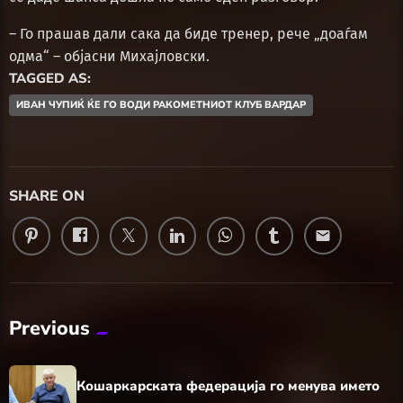
– Го прашав дали сака да биде тренер, рече „доаѓам
одма“ – објасни Михајловски.
TAGGED AS:
ИВАН ЧУПИЌ ЌЕ ГО ВОДИ РАКОМЕТНИОТ КЛУБ ВАРДАР
SHARE ON
email
Previous
Кошаркарската федерација го менува името