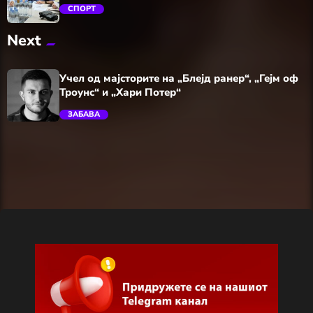
СПОРТ
Next
trending_flat
Учел од мајсторите на „Блејд ранер“, „Гејм оф
Троунс“ и „Хари Потер“
ЗАБАВА
trending_flat