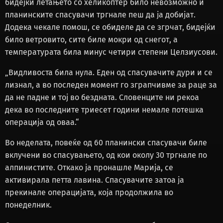
бидејќи летањето со хеликоптер било невозможно и
планинските спасувачи тргнале пеш да ја добијат.
Додека чекале помош, се обиделе да се згрчат, бидејќи
било ветровито, сите биле мокри од снегот, а
температурата била минус четири степени Целзиусови.
„Видливоста била нула. Еден од спасувачите дури и се
лизнал, а во последен момент го зграпчивме за раце за
да не падне и тој во бездната. Словенците ни рекоа
дека во последните триесет години немале потешка
операција од оваа.“
Во неделата, повеќе од 60 планински спасувачи биле
вклучени во спасувањето, од кои околу 30 тргнале по
алпинистите. Откако ја пронашле Марија, се
активирала петта лавина. Спасувачите затоа ја
прекинале операцијата, која продолжила во
понеделник.