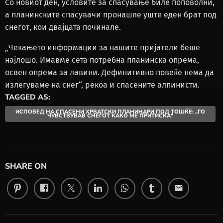
Со новиот ден, условите за спасување биле поповолни,
а планинските спасувачи пронашле уште еден брат под
снегот, кои двајцата починале.
„Чекањето информации за нашите пријатели беше
најлошо. Имавме сета потребна планинска опрема,
освен опрема за лавини. Дефинитивно повеќе нема да
излегуваме на снег“, рекоа и спасените алпинисти.
TAGGED AS:
ИСПОВЕД НА СПАСЕНИ ХРВАТСКИ ПЛАНИНАРИ ПОД ТОШЌЕ: „ГО
ЧУВСТВУВАВ СНЕГОТ КАКО МЕ ПРИТИСКА“
SHARE ON
email