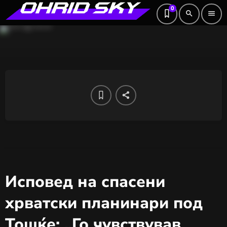
0
search
menu
Исповед на спасени
хрватски планинари под
Тошќе: „Го чувствував