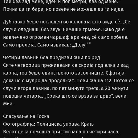
Тие беа зад мене, еден и пол метри, два од мене.“
Почна да ги бара, но повеќе не можеше да ги најде.
Дубравко беше последен во колоната што виде сè. „Се
случи одеднаш, без звук, немаше грмење. Како да е
навлечено огромен чаршаф врз нив, сè само побеле.
Само прелета. Само извикав: „Долу!““
Четири лавини беа предизвикани по ред
Сите четворица преживеани се скрија под елка и зад
карпа, тоа беше единственото засолниште. Сфатија
дека не е мудро да продолжат. Повикаа на 112. Потоа се
случи втора лавина, по пет минути трета, а 20 минути
подоцна четврта. „Среќа што се врзав за дрво“, вели
Миа.
Спасување на Тоска
Фотографија: Полициска управа Крањ
Велат дека помошта пристигнала по четири часа,