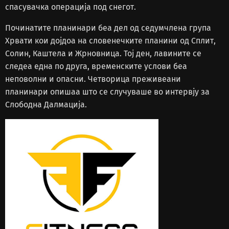
спасувачка операција под снегот.
Починатите планинари беа дел од седумчлена група
Хрвати кои дојдоа на словенечките планини од Сплит,
Солин, Каштела и Жрновница. Тој ден, лавините се
следеа една по друга, временските услови беа
неповолни и опасни. Четворица преживеани
планинари опишаа што се случуваше во интервју за
Слободна Далмација.