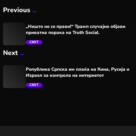
Previous
„Ништо не се прави!“ Трамп случајно објави
приватна порака на Truth Social.
СВЕТ
Next
trending_flat
Република Српска им плаќа на Кина, Русија и
Израел за контрола на интернетот
СВЕТ
trending_flat