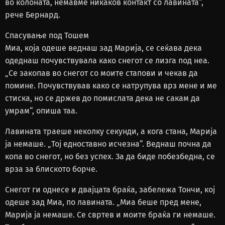
во колоната, немавме никаков контакт со лавината“,
рече Бернард.
Спасување под Тошем
Миа, која одеше веднаш зад Марија, се сеќава дека
одеднаш почувствувала како снегот се лизга под неа.
„Се закопав во снегот со моите стапови и чекав да
помине. Почувствував како се натрупува врз мене и ме
стиска, но се држев до помислата дека не сакам да
умрам“, опиша таа.
Лавината траеше неколку секунди, а кога стана, Марија
ја немаше. „Тој едноставно исчезна“. Веднаш почна да
копа во снегот, но без успех. За да биде побезбедна, се
врза за блиското борче.
Снегот ги однесе и двајцата браќа, забележа Тончи, кој
одеше зад Миа, по лавината. „Миа беше пред мене,
Марија ја немаше. Се свртев и моите браќа ги немаше.