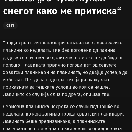
снегот како ме притиска“
СВЕТ
Тројца хрватски планинари загинаа во словенечките
планини во неделата. Тие беа погодени од лавина
додека се спуштаа во долината, но можеше да биде и
полошо – лавината првично погоди пет од седумте
хрватски планинари на планината, но двајца успеаја да
избегаат. Пет дена подоцна, тие ја раскажуваат
приказната за тешките услови во кои се нашле.
Лавините се случија една по друга, опишаа тие.
Сериозна планинска несреќа се случи под Тошќе во
неделата, во која загинаа тројца хрватски планинари.
Лавината беше предизвикана, а планинските
спасувачи не пронајдоа преживеани во дводневната