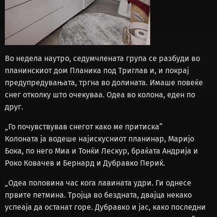
Во недела наутро, седумчлената група се разбуди во
планинскиот дом Планика под Триглав и, и покрај
предупредувањата, тргна во долината. Имаше повеќе
снег отколку што очекуваа. Одеа во колона, еден по
друг.
„Го почувствував снегот како ме притиска“
Колоната ја водеше најискусниот планинар, Маријо
Бока, по него Миа и Тонќи Лескур, браќата Андрија и
Роко Ковачев и Бернард и Дубравко Периќ.
„Одеа половина час кога лавината удри. Ги однесе
првите петмина. Тројца во бездната, двајца некако
успеаја да останат горе. Дубравко и јас, како последни