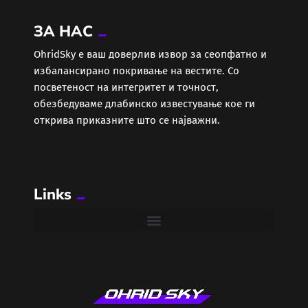
ЗА НАС
ОhridSky е ваш доверлив извор за сеопфатно и
избалансирано покривање на вестите. Со
посветеност на интегритет и точност,
обезбедуваме длабинско известување кое ги
открива приказните што се најважни.
Links