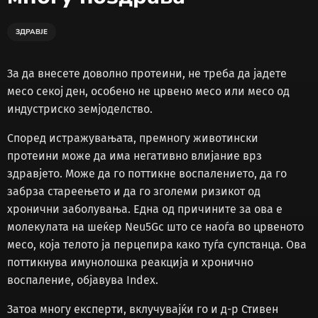
ЗДРАВЈЕ
За да внесете доволно протеини, не треба да јадете
месо секој ден, особено не црвено месо или месо од
индустриско земјоделство.
Според истражувањата, премногу животински
протеини може да има негативно влијание врз
здравјето. Може да го поттикне воспалението, да го
забрза стареењето и да го зголеми ризикот од
хронични заболувања. Една од причините за ова е
молекулата на шеќер Neu5Gc што се наоѓа во црвеното
месо, која телото ја перцепира како туѓа супстанца. Ова
поттикнува имунолошка реакција и хронично
воспаление, објавува Index.
Затоа многу експерти, вклучувајќи го и д-р Стивен