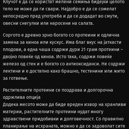
Клучот е да се користат мелени семиња бидејќи целото
тело не може да ги свари. Најдобро е да се сомелат
непосредно пред употреба и да се додадат во смути,
овесни снегулки или наросени на салата.
Соргото е древно зрно богато со протеини и одлична
замена за киноа или кускус. Има благ вкус на јаткасти
плодови, а една чаша содржи дури 21 грам протеини –
двојно повеќе од киноа. Исто така, содржи повеќе
железо од стек и е богато со антиоксиданси. Не содржи
лектини и е достапно како брашно, тестенини или жито
за готвење.
Растителните протеини се поздрава и долгорочна
одржлива опција
Додека месото може да биде вреден извор на хранливи
материи, растителните протеини нудат многу
здравствени придобивки и долговечност. Со правилно
планирање на исхраната, можно е да се задоволат сите