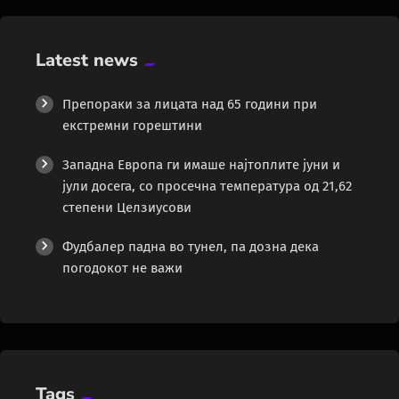
Latest news
Препораки за лицата над 65 години при
екстремни горештини
Западна Европа ги имаше најтоплите јуни и
јули досега, со просечна температура од 21,62
степени Целзиусови
Фудбалер падна во тунел, па дозна дека
погодокот не важи
Tags