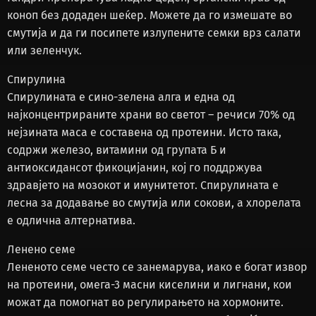
коноп без додаден шеќер. Можете да го измешате во
смутија и да ги посипете излупените семки врз салати
или зеленчук.
Спирулина
Спирулината е сино-зелена алга и една од
најконцентрираните храни во светот – речиси 70% од
нејзината маса е составена од протеини. Исто така,
содржи железо, витамини од групата Б и
антиоксидансот фикоцијанин, кој го поддржува
здравјето на мозокот и имунитетот. Спирулината е
лесна за додавање во смутија или сокови, а хлорелата
е одлична алтернатива.
Ленено семе
Лененото семе често се занемарува, иако е богат извор
на протеини, омега-3 масни киселини и лигнани, кои
можат да помогнат во регулирањето на хормоните.