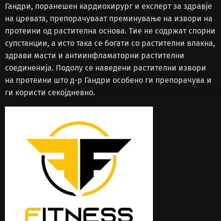
Гандри, поранешен кардиохирург и експерт за здравје
на цревата, препорачуваат преминување на извори на
протеини од растителна основа. Тие не содржат спорни
супстанции, а исто така се богати со растителни влакна,
здрави масти и антиинфламаторни растителни
соединенија. Подолу се наведени растителни извори
на протеини што д-р Гандри особено ги препорачува и
ги користи секојдневно.