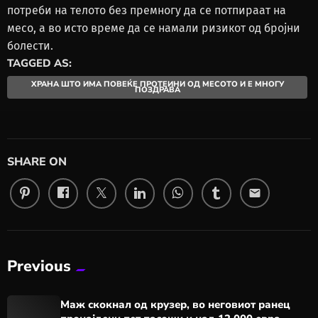
потреби на телото без премногу да се потпираат на
месо, а во исто време да се намали ризикот од бројни
болести.
TAGGED AS:
ХРАНА ШТО ИМА ПОВЕЌЕ ПРОТЕИНИ ОД МЕСОТО И Е МНОГУ
ПОЗДРАВА
SHARE ON
email
Previous
Маж скокнал од крузер, во неговиот ранец