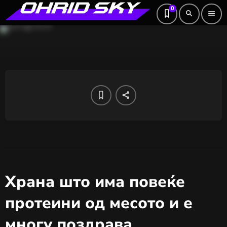
0
search
menu
Храна што има повеќе
протеини од месото и е
многу поздрава