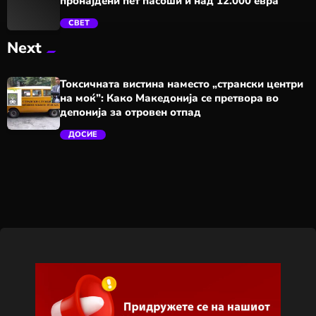
пронајдени пет пасоши и над 12.000 евра
СВЕТ
Next
trending_flat
Токсичната вистина наместо „странски центри
на моќ”: Како Македонија се претвора во
депонија за отровен отпад
ДОСИЕ
trending_flat