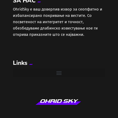
ЗА НАС
ОhridSky е ваш доверлив извор за сеопфатно и
избалансирано покривање на вестите. Со
посветеност на интегритет и точност,
обезбедуваме длабинско известување кое ги
открива приказните што се најважни.
Links