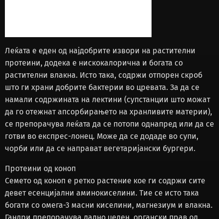
Леќата е еден од најдобрите извори на растителни
протеини, додека е нискокалорична и богата со
растителни влакна. Исто така, содржи отпорен скроб
што ги храни добрите бактерии во цревата. За да се
намали содржината на лектини (супстанции што можат
да го отежнат апсорбирањето на хранливите материи),
се препорачува леќата да се потопи однапред или да се
готви во експрес-лонец. Може да се додаде во супи,
чорби или да се направат вегетаријански бургери.
Протеини од коноп
Семето од коноп е ретко растение кое ги содржи сите
девет есенцијални аминокиселини. Тие се исто така
богати со омега-3 масни киселини, магнезиум и влакна.
Гандри препорачува ладно цеден, органски прав од