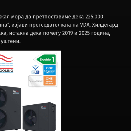
 жал мора да претпоставиме дека 225.000
на“, изјави претседателката на VDA, Хилдегард
ка, истакна дека помеѓу 2019 и 2025 година,
пуштени.