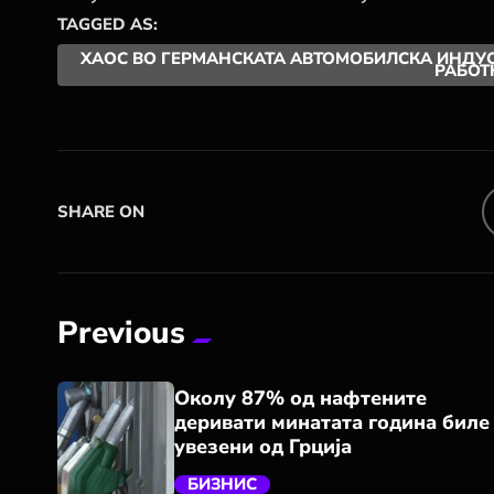
TAGGED AS:
ХАОС ВО ГЕРМАНСКАТА АВТОМОБИЛСКА ИНДУСТР
РАБОТ
SHARE ON
Previous
Околу 87% од нафтените
деривати минатата година биле
увезени од Грција
БИЗНИС