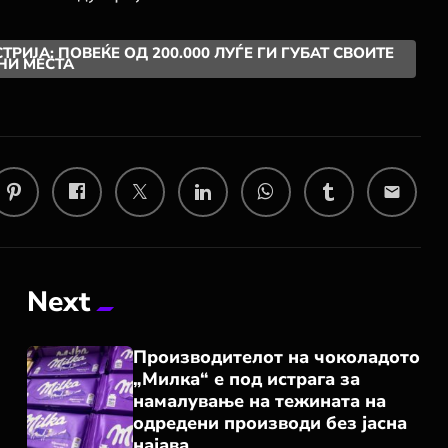
ИЈА: ПОВЕЌЕ ОД 200.000 ЛУЃЕ ГИ ГУБАТ СВОИТЕ
НИ МЕСТА
email
Next
Производителот на чоколадото
„Милка“ е под истрага за
намалување на тежината на
одредени производи без јасна
најава