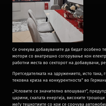
Се очекува добавувачите да бидат особено т
мотори со внатрешно согорување кон електр
работни места во секторот на добавувачи, р
Претседателката на здружението, исто така, 
тековна криза на конкурентноста“ во Герман
„Условите се значително влошуваат“, предуп
царини, скапата енергија, високите трошоци
меѓу тешкотиите со кои се соочува автомобил