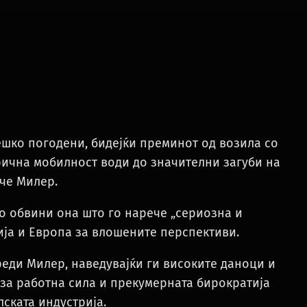
ешко погодени, бидејќи преминот од возила со
ична мобилност води до значителни загуби на
ече Милер.
го обвини она што го нарече „сериозна и
ија и Европа за влошените перспективи.
реди Милер, наведувајќи ги високите даноци и
 за работна сила и прекумерната бирократија
ската индустрија.