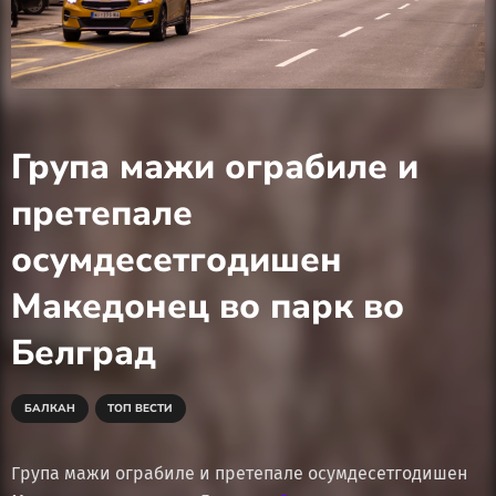
Група мажи ограбиле и
претепале
осумдесетгодишен
Македонец во парк во
Белград
БАЛКАН
ТОП ВЕСТИ
Група мажи ограбиле и претепале осумдесетгодишен