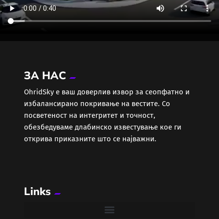
ЗА НАС
ОhridSky е ваш доверлив извор за сеопфатно и
избалансирано покривање на вестите. Со
посветеност на интегритет и точност,
обезбедуваме длабинско известување кое ги
открива приказните што се најважни.
Links