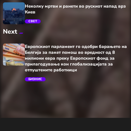
Неколку мртви и ранети во рускиот напад врз
Киев
СВЕТ
Next
trending_flat
Европскиот парламент го одобри барањето на
Белгија за пакет помош во вредност од 8
милиони евра преку Европскиот фонд за
прилагодување кон глобализацијата за
отпуштените работници
БИЗНИС
trending_flat