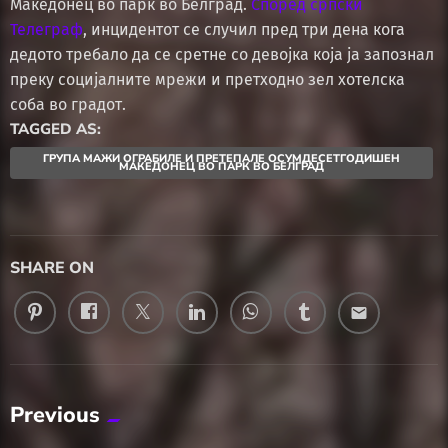
Македонец во парк во Белград.
Според српски
Телеграф
, инцидентот се случил пред три дена кога
дедото требало да се сретне со девојка која ја запознал
преку социјалните мрежи и претходно зел хотелска
соба во градот.
TAGGED AS:
ГРУПА МАЖИ ОГРАБИЛЕ И ПРЕТЕПАЛЕ ОСУМДЕСЕТГОДИШЕН
МАКЕДОНЕЦ ВО ПАРК ВО БЕЛГРАД
SHARE ON
email
Previous