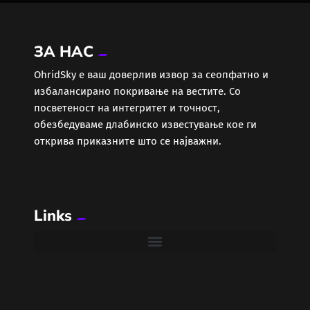
ЗА НАС
ОhridSky е ваш доверлив извор за сеопфатно и
избалансирано покривање на вестите. Со
посветеност на интегритет и точност,
обезбедуваме длабинско известување кое ги
открива приказните што се најважни.
Links