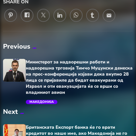
SHARE ON
email
Previous
Министерот за надворешни работи и
надворешна трговија Тимчо Муцунски денеска
на прес-конференција изјави дека вкупно 28
лица се пријавиле да бидат евакуирани од
Израел и оти евакуацијата ќе се врши со
владиниот авион
trending_flat
МАКЕДОНИЈА
Next
Британската Експорт банка ќе го врати
кредитот во наше име, ако Македонија не го