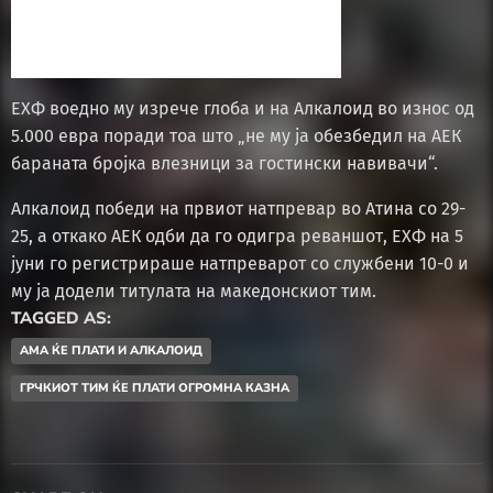
ЕХФ воедно му изрече глоба и на Алкалоид во износ од
5.000 евра поради тоа што „не му ја обезбедил на АЕК
бараната бројка влезници за гостински навивачи“.
Алкалоид победи на првиот натпревар во Атина со 29-
25, а откако АЕК одби да го одигра реваншот, ЕХФ на 5
јуни го регистрираше натпреварот со службени 10-0 и
му ја додели титулата на македонскиот тим.
TAGGED AS:
АМА ЌЕ ПЛАТИ И АЛКАЛОИД
ГРЧКИОТ ТИМ ЌЕ ПЛАТИ ОГРОМНА КАЗНА