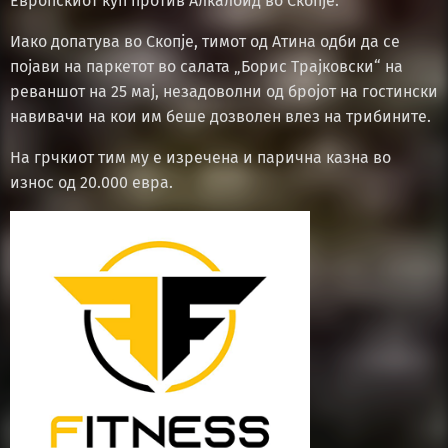
Европскиот куп против Алкалоид во Скопје.
Иако допатува во Скопје, тимот од Атина одби да се
појави на паркетот во салата „Борис Трајковски“ на
реваншот на 25 мај, незадоволни од бројот на гостински
навивачи на кои им беше дозволен влез на трибините.
На грчкиот тим му е изречена и парична казна во
износ од 20.000 евра.