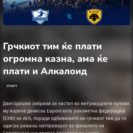
Грчкиот тим ќе плати
огромна казна, ама ќе
плати и Алкалоид
СПОРТ
Двегодишна забрана за настап во меѓунардните купови
му изрече денеска Европската ракометна федерација
(ЕХФ) на АЕК, поради одбивањето на грчкиот тим да го
одигра реванш натпреварот во финалето на