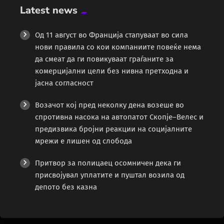
Latest news
Од 11 август во Франција стапуваат во сила
нови правила со кои компаниите повеќе нема
да смеат да ги повикуваат граѓаните за
комерцијални цели без нивна претходна и
јасна согласност
Возачот кој пред неколку дена возеше во
спротивна насока на автопатот Скопје–Велес и
предизвика бројни реакции на социјалните
мрежи е лишен од слобода
Притвор за полицаец осомничен дека ги
присвојувал уплатите и пуштал возила од
депото без казна