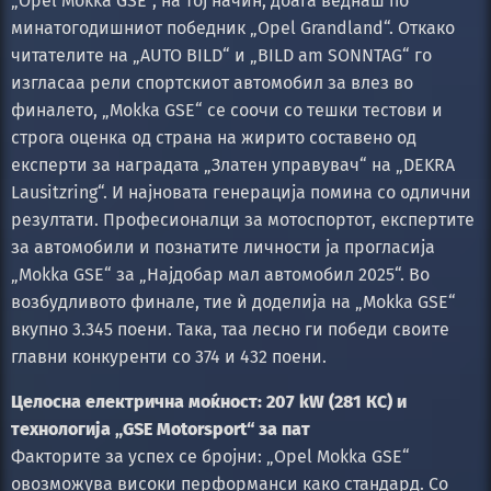
„Opel Mokka GSE“, на тој начин, доаѓа веднаш по
минатогодишниот победник „Opel Grandland“. Откако
читателите на „AUTO BILD“ и „BILD am SONNTAG“ го
изгласаа рели спортскиот автомобил за влез во
финалето, „Mokka GSE“ се соочи со тешки тестови и
строга оценка од страна на жирито составено од
експерти за наградата „Златен управувач“ на „DEKRA
Lausitzring“. И најновата генерација помина со одлични
резултати. Професионалци за мотоспортот, експертите
за автомобили и познатите личности ја прогласија
„Mokka GSE“ за „Најдобар мал автомобил 2025“. Во
возбудливото финале, тие ѝ доделија на „Mokka GSE“
вкупно 3.345 поени. Така, таа лесно ги победи своите
главни конкуренти со 374 и 432 поени.
Целосна електрична моќност: 207 kW (281 КС) и
технологија „GSE Motorsport“ за пат
Факторите за успех се бројни: „Opel Mokka GSE“
овозможува високи перформанси како стандард. Со