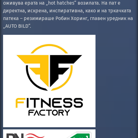
оживува ерата на „hot hatches“ возилата. На пат е
директна, искрена, инспиративна, како и на тркачката
патека – резимираше Робин Хоринг, главен уредник на
„AUTO BILD“.