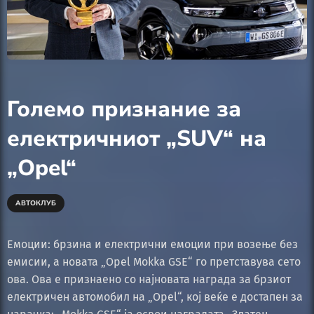
Големо признание за
електричниот „SUV“ на
„Opel“
АВТОКЛУБ
Емоции: брзина и електрични емоции при возење без
емисии, а новата „Opel Mokka GSE“ го претставува сето
ова. Ова е признаено со најновата награда за брзиот
електричен автомобил на „Opel“, кој веќе е достапен за