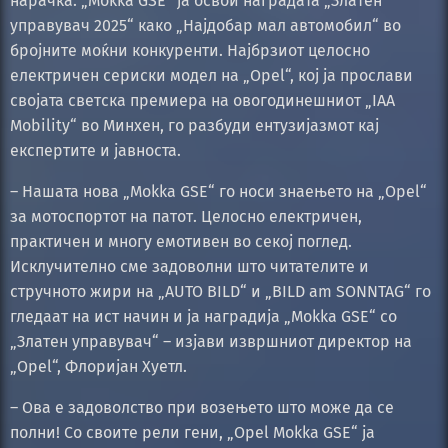
нарачка: „Mokka GSE“ ја освои наградата „Златен
управувач 2025“ како „Најдобар мал автомобил“ во
бројните моќни конкуренти. Најбрзиот целосно
електричен сериски модел на „Opel“, кој ја прослави
својата светска премиера на овогодинешниот „IAA
Mobility“ во Минхен, го разбуди ентузијазмот кај
експертите и јавноста.
– Нашата нова „Mokka GSE“ го носи знаењето на „Opel“
за мотоспортот на патот. Целосно електричен,
практичен и многу емотивен во секој поглед.
Исклучително сме задоволни што читателите и
стручното жири на „AUTO BILD“ и „BILD am SONNTAG“ го
гледаат на ист начин и ја наградија „Mokka GSE“ со
„Златен управувач“ – изјави извршниот директор на
„Opel“, Флоријан Хуетл.
– Ова е задоволство при возењето што може да се
полни! Со своите рели гени, „Opel Mokka GSE“ ја