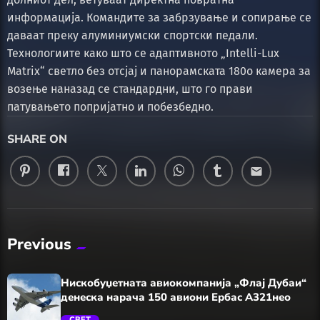
информација. Командите за забрзување и сопирање се
даваат преку алуминиумски спортски педали.
Технологиите како што се адаптивното „Intelli-Lux
Matrix“ светло без отсјај и панорамската 180о камера за
возење наназад се стандардни, што го прави
патувањето попријатно и побезбедно.
SHARE ON
email
Previous
Нискобуџетната авиокомпанија „Флај Дубаи“
денеска нарача 150 авиони Ербас А321нео
СВЕТ