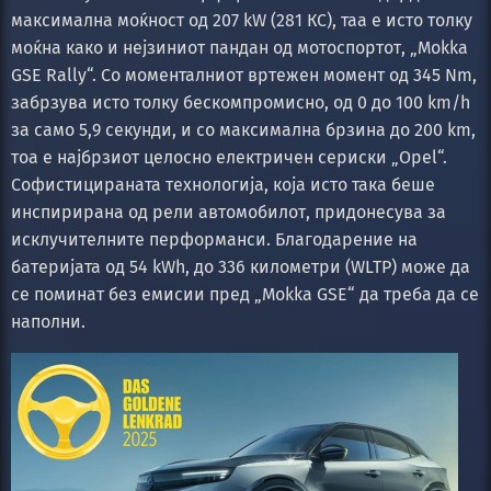
максимална моќност од 207 kW (281 КС), таа е исто толку
моќна како и нејзиниот пандан од мотоспортот, „Mokka
GSE Rally“. Со моменталниот вртежен момент од 345 Nm,
забрзува исто толку бескомпромисно, од 0 до 100 km/h
за само 5,9 секунди, и со максимална брзина до 200 km,
тоа е најбрзиот целосно електричен сериски „Opel“.
Софистицираната технологија, која исто така беше
инспирирана од рели автомобилот, придонесува за
исклучителните перформанси. Благодарение на
батеријата од 54 kWh, до 336 километри (WLTP) може да
се поминат без емисии пред „Mokka GSE“ да треба да се
наполни.