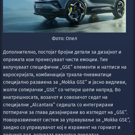
Фото: Опел
Дополнително, постојат бројни детали за дизајнот и
опремата кои пренесуваат чисти емоции. Тие
вклучуваат специфични „GSE“ елементи и натписи на
каросеријата, комбинација тркала-пневматици
специјално развиена за „Mokka GSE“ и јасно видливи,
жолти сопирачки „GSE“ со четири шепи напред. Во
внатрешносата, возачот и совозачот седат на
специјални „Alcantara“ седишта со интегрирани
потпирачи за глава дизајнирани во изгледот на „GSE“.
Новоразвиениот систем за управување за „Mokka GSE“,
заедно со управувачот кој е израмент на горниот и
долниот дел, ветуваат директна повратна