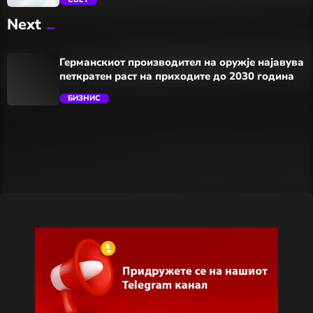
Next
trending_flat
Германскиот производител на оружје најавува
петкратен раст на приходите до 2030 година
БИЗНИС
trending_flat