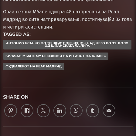
Оваа сезона Мбапе одигра 48 натпревари за Реал
Мадрид во сите натпреварувања, постигнувајќи 32 гола
и четири асистенции.
TAGGED AS:
АНТОНИО БЛАНКО ПО ТЕШКИОТ ПРЕКРШОК НАД НЕГО ВО 31. КОЛО
ОД ШПАНСКАТА ЛА ЛИГА.
КИЛИЈАН МБАПЕ МУ СЕ ИЗВИНИ НА ИГРАЧОТ НА АЛАВЕС
ФУДБАЛЕРОТ НА РЕАЛ МАДРИД
SHARE ON
email