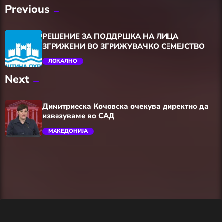
Previous
РЕШЕНИЕ ЗА ПОДДРШКА НА ЛИЦА
ЗГРИЖЕНИ ВО ЗГРИЖУВАЧКО СЕМЕЈСТВО
ЛОКАЛНО
Next
trending_flat
Димитриеска Кочовска очекува директно да
извезуваме во САД
МАКЕДОНИЈА
trending_flat