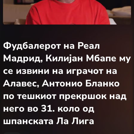
Фудбалерот на Реал
Мадрид, Килијан Мбапе му
се извини на играчот на
Алавес, Антонио Бланко
по тешкиот прекршок над
него во 31. коло од
шпанската Ла Лига