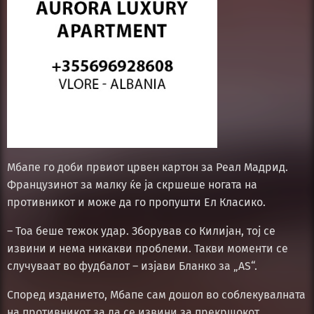
Мбапе го доби првиот црвен картон за Реал Мадрид.
Французинот за малку ќе ја скршеше ногата на
противникот и може да го пропушти Ел Класико.
– Тоа беше тежок удар. Зборував со Килијан, тој се
извини и нема никакви проблеми. Такви моменти се
случуваат во фудбалот – изјави Бланко за „AS“.
Според изданието, Мбапе сам дошол во соблекувалната
на противникот за да се извини за прекршокот.