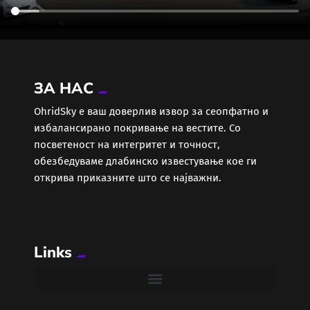
ЗА НАС
ОhridSky е ваш доверлив извор за сеопфатно и
избалансирано покривање на вестите. Со
посветеност на интегритет и точност,
обезбедуваме длабинско известување кое ги
открива приказните што се најважни.
Links