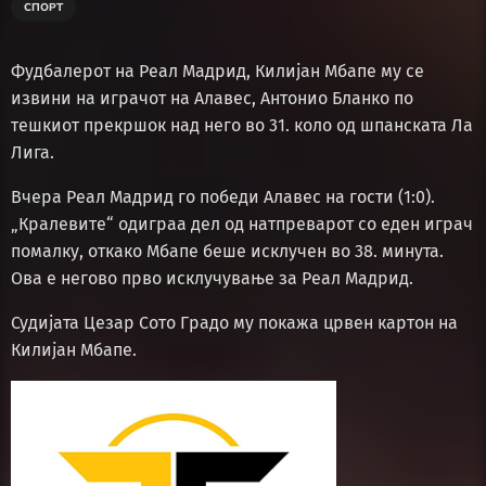
СПОРТ
Фудбалерот на Реал Мадрид, Килијан Мбапе му се
извини на играчот на Алавес, Антонио Бланко по
тешкиот прекршок над него во 31. коло од шпанската Ла
Лига.
Вчера Реал Мадрид го победи Алавес на гости (1:0).
„Кралевите“ одиграа дел од натпреварот со еден играч
помалку, откако Мбапе беше исклучен во 38. минута.
Ова е негово прво исклучување за Реал Мадрид.
Судијата Цезар Сото Градо му покажа црвен картон на
Килијан Мбапе.