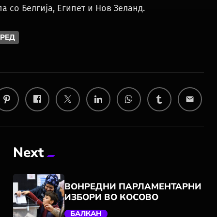
а со Белгија, Египет и Нов Зеланд.
ПРЕД
email
Next
ВОНРЕДНИ ПАРЛАМЕНТАРНИ
ИЗБОРИ ВО КОСОВО
БАЛКАН