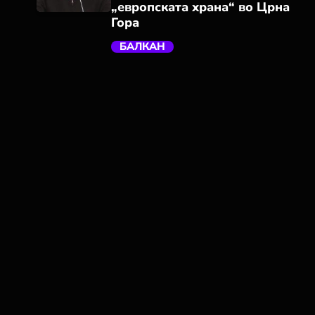
„европската храна“ во Црна
Гора
trending_flat
БАЛКАН