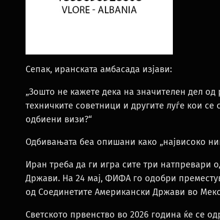
Сепак, иранската амбасада изјави:
„Зошто не кажете дека на значителен дел од
техничките советници и другите луѓе кои се
одбиени визи?“
Одбивањата беа опишани како „највисоко ни
Иран треба да ги игра сите три натпревари 
Држави. На 24 мај, ФИФА го одобри преместу
од Соединетите Американски Држави во Мекс
Светското првенство во 2026 година ќе се одр