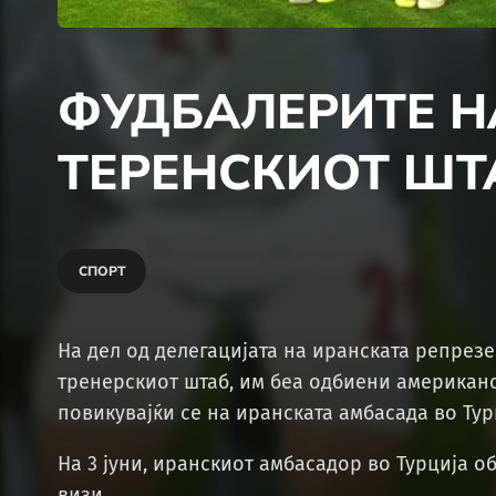
ФУДБАЛЕРИТЕ Н
ТЕРЕНСКИОТ ШТ
СПОРТ
На дел од делегацијата на иранската репрезе
тренерскиот штаб, им беа одбиени американс
повикувајќи се на иранската амбасада во Тур
На 3 јуни, иранскиот амбасадор во Турција о
визи.