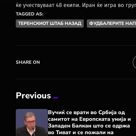
ќе учествуваат 48 екипи. Иран ќе игра во груп
TAGGED AS:
ТЕРЕНСКИОТ ШТАБ НАЗАД
ФУДБАЛЕРИТЕ НА
SHARE ON
Previous
Вучиќ се врати во Србија од
самитот на Европската унија и
Западен Балкан што се одржа
во Тиват и се пожали на