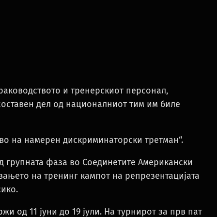
 раководството и тренерскиот персонал,
 составен дел од националниот тим им биле
во на намерен дискриминаторски третман“.
од групната фаза во Соединетите Американски
вањето на тренинг кампот на репрезентацијата
ико.
жи од 11 јуни до 19 јули. На турнирот за прв пат