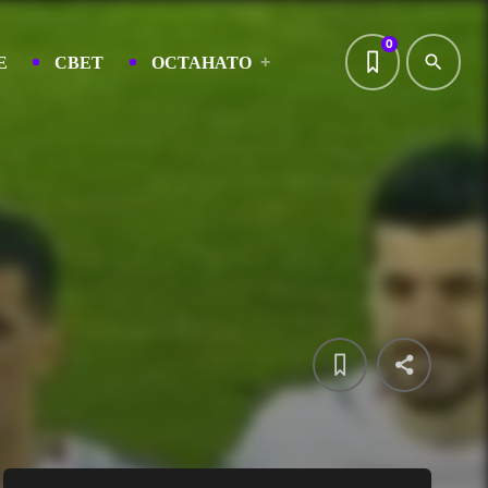
0
Е
СВЕТ
ОСТАНАТО
search