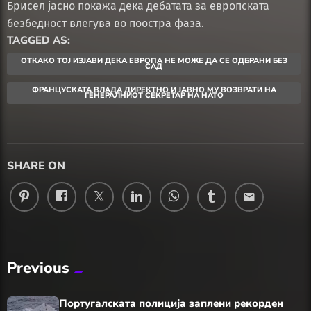
Брисел јасно покажа дека дебатата за европската
безбедност влегува во поостра фаза.
TAGGED AS:
ОТКАКО ТОЈ ИЗЈАВИ ДЕКА ЕВРОПА НЕ МОЖЕ ДА СЕ ОДБРАНИ БЕЗ
САД
ФРАНЦУСКАТА ВЛАДА ДИРЕКТНО И ЈАВНО МУ ВОЗВРАТИ НА
ГЕНЕРАЛНИОТ СЕКРЕТАР НА НАТО
SHARE ON
email
Previous
Португалската полиција заплени рекорден