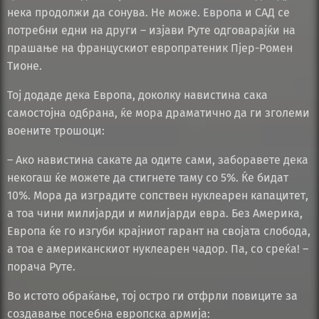
нека продолжи да сонува. Не може. Европа и САД се
потребни едни на други – изјави Руте одговарајќи на
прашање на францускиот европратеник Пјер-Ромен
Тионе.
Тој додаде дека Европа, доколку навистина сака
самостојна одбрана, ќе мора драматично да ги зголеми
воените трошоци:
– Ако навистина сакате да одите сами, заборавете дека
некогаш ќе можете да стигнете таму со 5%. Ќе бидат
10%. Мора да изградите сопствен нуклеарен капацитет,
а тоа чини милијарди и милијарди евра. Без Америка,
Европа ќе го изгуби крајниот гарант на својата слобода,
а тоа е американскиот нуклеарен чадор. Па, со среќа! –
порача Руте.
Во истото обраќање, тој остро ги отфрли повиците за
создавање посебна европска армија: