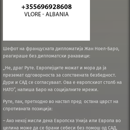
Шефот на француската дипломатија Жан Ноел-Баро,
реагираше без дипломатски ракавици:
„Не, драг Руте. Европејците можат и мора да ја
преземат одговорноста за сопствената безбедност.
Дури и САД се согласуваат. Ова е европскиот столб на
НАТО“, напиша Баро на социјалните мрежи.
Руте, пак, претходно во настап пред остана цврст на
спротивната позиција:
– Ако некој мисли дека Европска Унија или Европа во
целина може да се брани себеси без помош од САД,