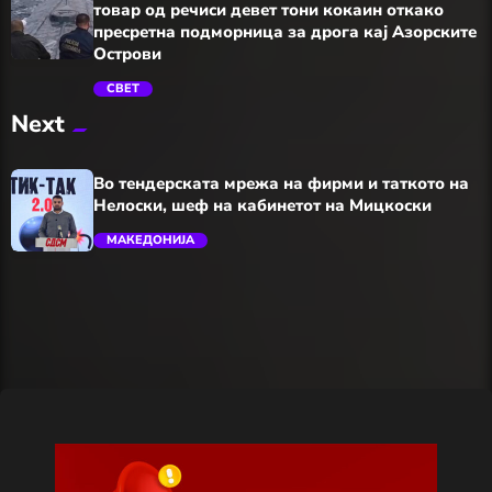
товар од речиси девет тони кокаин откако
пресретна подморница за дрога кај Азорските
Острови
СВЕТ
Next
trending_flat
Во тендерската мрежа на фирми и таткото на
Нелоски, шеф на кабинетот на Мицкоски
МАКЕДОНИЈА
trending_flat