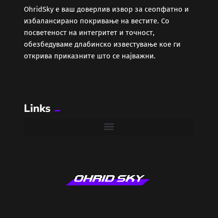
ОhridSky е ваш доверлив извор за сеопфатно и
избалансирано покривање на вестите. Со
посветеност на интегритет и точност,
обезбедуваме длабинско известување кое ги
открива приказните што се најважни.
Links