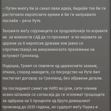
– Путин многу би ја сакал оваа идеја, бидејќи тоа би ги
растегнало европските армии и би ги направило
послаби – рече Руте.
Тензиите меѓу сојузниците се продлабочија по изјавите
на за можноста САД да го преземат и по најавите за
царини за 8 европски држави кои јавно се
спротивставија на американското преземање на
островот Гренланд.
Подоцна, Трамп се повлече од царинските закани,
откако, според наводите, со посредство на Руте бил
постигнат договор за Гренланд, без објавени детали.
На последниот самит на НАТО во јули, сите членки
освен Шпанија се согласија да ги зголемат трошоците
за одбрана на 5 проценти од бруто домашниот
производ до 2035 година, но судирот меѓу Париз и