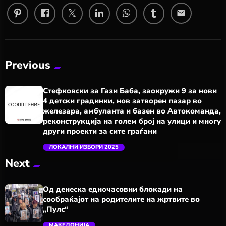
email
Previous
Стефковски за Гази Баба, заокружи 9 за нови
4 детски градинки, нов затворен пазар во
железара, амбуланта и базен во Автокоманда,
реконструкција на голем број на улици и многу
други проекти за сите граѓани
ЛОКАЛНИ ИЗБОРИ 2025
trending_flat
Next
Од денеска едночасовни блокади на
сообраќајот на родителите на жртвите во
„Пулс“
МАКЕДОНИЈА