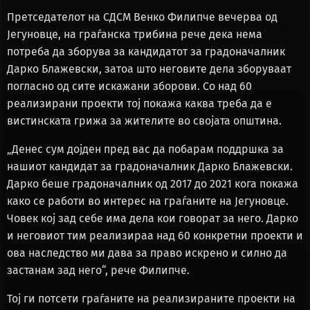
Претседателот на СДСМ Венко Филипче вечерва од
Јегуновце, на граѓанска трибина рече дека нема
потреба да зборува за кандидатот за градоначалник
Дарко Блажевски, затоа што неговите дела зборуваат
погласно од сите искажани зборови. Со над 60
реализирани проекти тој покажа каква треба да е
вистинската грижа за жителите во својата општина.
„Денес сум дојден пред вас да побарам поддршка за
нашиот кандидат за градоначалник Дарко Блажевски.
Дарко беше градоначалник од 2017 до 2021 кога покажа
како се работи во интерес на граѓаните на Јегуновце.
Човек кој зад себе има дела кои говорат за него. Дарко
и неговиот тим реализираа над 60 конкретни проекти и
ова наследство ми дава за право искрено и силно да
застанам зад него“, рече Филипче.
Тој ги потсети граѓаните на реализираните проекти на