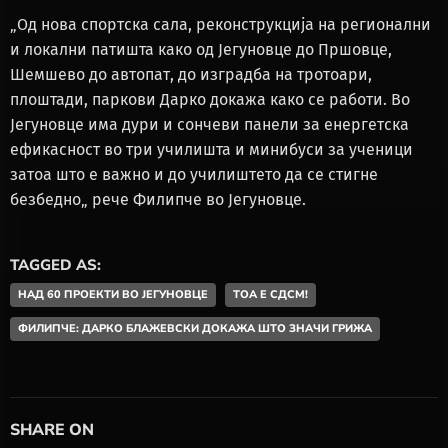
„Од нова спортска сала, реконструкција на регионални
и локални патишта како од Јегуновце до Пршовце,
Шемшево до автопат, до изградба на тротоари,
плоштади, паркови Дарко докажа како се работи. Во
Јегуновце има дури и сончеви панели за енергетска
ефикасност во три училишта и минибуси за ученици
затоа што е важно и до училиштето да се стигне
безбедно„ рече Филипче во Јегуновце.
TAGGED AS:
НАД 60 ПРОЕКТИ ВО ЈЕГУНОВЦЕ
ТОА Е СДСМ!
ФИЛИПЧЕ: ДАРКО БЛАЖЕВСКИ ДОКАЖА ШТО ЗНАЧИ ГРИЖА
SHARE ON