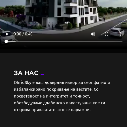
ЗА НАС
ОhridSky е ваш доверлив извор за сеопфатно и
избалансирано покривање на вестите. Со
посветеност на интегритет и точност,
обезбедуваме длабинско известување кое ги
открива приказните што се најважни.