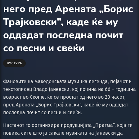
него пред Арената „Борис
Трајковски”, каде ќе му
оддадат последна почит
со песни и свеќи
КУЛТУРА
Фановите на македонската музичка легенда, пејачот и
текстописец Владо Јаневски, кој почина на 66 – годишна
возраст во Скопје, ќе се простат од него во 20 часот,
пред Арената „Борис Трајковски”, каде ќе му оддадат
последна почит со песни и свеќи.
Настанот го организира продукцијата „Прагма“, која ги
повика сите што ја сакале музиката на Јаневски да