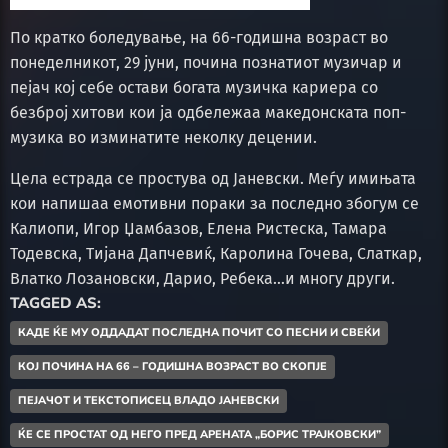
По кратко боледување, на 66-годишна возраст во
понеделникот, 29 јуни, почина познатиот музичар и
пејач кој себе остави богата музичка кариера со
безброј хитови кои ја одбележаа македонската поп-
музика во изминатите неколку децении.
Цела естрада се простува од Јаневски. Меѓу имињата
кои напишаа емотивни пораки за последно збогум се
Калиопи, Игор Џамбазов, Елена Ристеска, Тамара
Тодевска, Тијана Дапчевиќ, Каролина Гочева, Слаткар,
Влатко Лозановски, Дарио, Ребека…и многу други.
TAGGED AS:
КАДЕ ЌЕ МУ ОДДАДАТ ПОСЛЕДНА ПОЧИТ СО ПЕСНИ И СВЕЌИ
КОЈ ПОЧИНА НА 66 – ГОДИШНА ВОЗРАСТ ВО СКОПЈЕ
ПЕЈАЧОТ И ТЕКСТОПИСЕЦ ВЛАДО ЈАНЕВСКИ
ЌЕ СЕ ПРОСТАТ ОД НЕГО ПРЕД АРЕНАТА „БОРИС ТРАЈКОВСКИ”