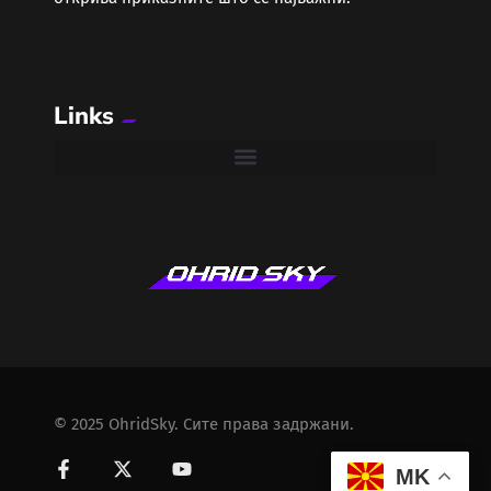
Links
© 2025 OhridSky. Сите права задржани.
MK