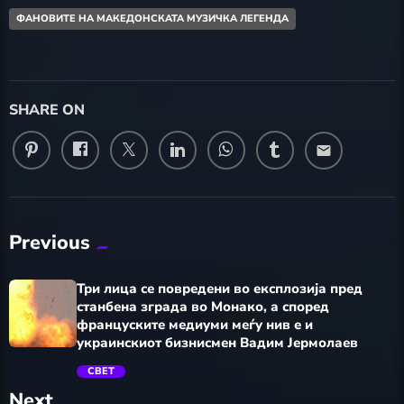
ФАНОВИТЕ НА МАКЕДОНСКАТА МУЗИЧКА ЛЕГЕНДА
SHARE ON
email
Previous
Три лица се повредени во експлозија пред
станбена зграда во Монако, а според
француските медиуми меѓу нив е и
украинскиот бизнисмен Вадим Јермолаев
СВЕТ
Next
trending_flat