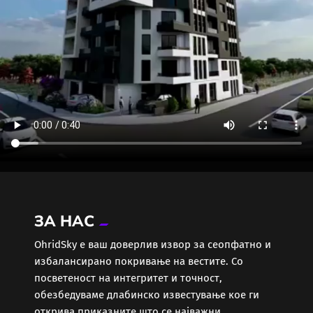
ЗА НАС
ОhridSky е ваш доверлив извор за сеопфатно и
избалансирано покривање на вестите. Со
посветеност на интегритет и точност,
обезбедуваме длабинско известување кое ги
открива приказните што се најважни.