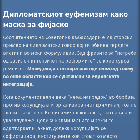
Дипломатскиот еуфемизам како
маска за фијаско
Соопштението на Советот на амбасадори е мајсторски
пример на дипломатски говор кој ги обвива тврдите
вистини во меки формулации. Зад фразите за “потреба
од засилен интензитет на реформите” се крие суров
реалитет:
Македонија стагнира или оди наназад токму
во оние области кои се суштински за европската
интеграција.
Кога документот вели дека “нема напредок” во борбата
против корупцијата и организираниот криминал, тоа не
значи статус кво. Во динамичен контекст, стагнација
е
уназадување. Додека криминалните мрежи се
адаптираат и јакнат, додека корупцијата се
софистицира, институциите кои стојат во место