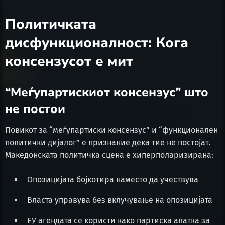
Политичката
дисфункционалност: Кога
консензусот е мит
“Меѓупартискиот консензус” што
не постои
Повикот за “меѓупартиски консензус” и “функционален
политички дијалог” е признание дека тие не постојат.
Македонската политичка сцена е хиперполаризирана:
Опозицијата бојкотира наместо да учествува
Власта управува без вклучување на опозицијата
ЕУ агендата се користи како партиска алатка за