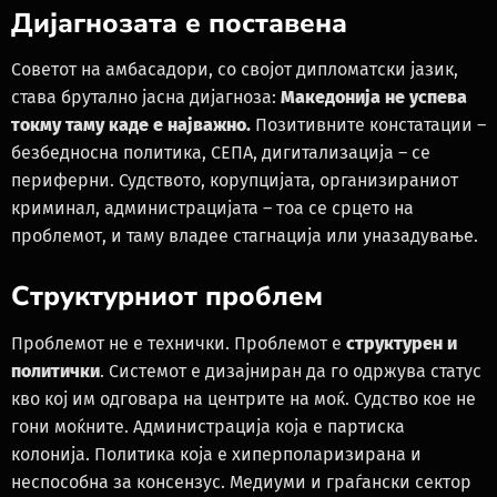
Дијагнозата е поставена
Советот на амбасадори, со својот дипломатски јазик,
става брутално јасна дијагноза:
Македонија не успева
токму таму каде е најважно.
Позитивните констатации –
безбедносна политика, СЕПА, дигитализација – се
периферни. Судството, корупцијата, организираниот
криминал, администрацијата – тоа се срцето на
проблемот, и таму владее стагнација или уназадување.
Структурниот проблем
Проблемот не е технички. Проблемот е
структурен и
политички
. Системот е дизајниран да го одржува статус
кво кој им одговара на центрите на моќ. Судство кое не
гони моќните. Администрација која е партиска
колонија. Политика која е хиперполаризирана и
неспособна за консензус. Медиуми и граѓански сектор