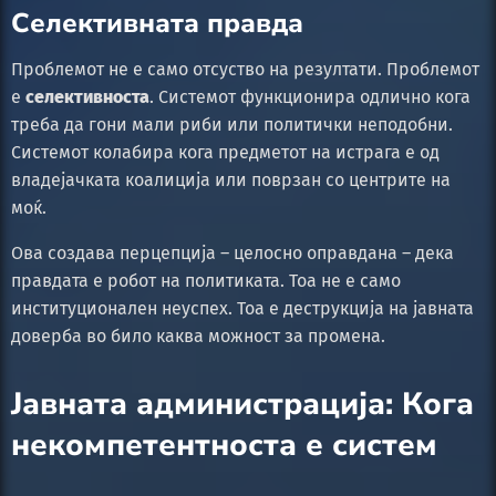
Селективната правда
Проблемот не е само отсуство на резултати. Проблемот
е
селективноста
. Системот функционира одлично кога
треба да гони мали риби или политички неподобни.
Системот колабира кога предметот на истрага е од
владејачката коалиција или поврзан со центрите на
моќ.
Ова создава перцепција – целосно оправдана – дека
правдата е робот на политиката. Тоа не е само
институционален неуспех. Тоа е деструкција на јавната
доверба во било каква можност за промена.
Јавната администрација: Кога
некомпетентноста е систем