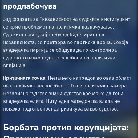
продлабочува
Зад фразата за “независност на судските институции”
се крие проблемот на политички назначувања.
Судскиот совет, кој треба да биде гарант на
независноста, се претвора во партиска арена. Секоја
владејачка партија се обидува да го контролира
судството наместо да го ослободи од политички
влијанија.
Критичната точка
: Немањето напредок во оваа област
не е техничка неспособност. Тоа е политичка намера.
Независно судство значи судство кое може да гони
владејачка елита. Ниту една македонска влада не
покажа подготвеност да ризикува вакво судство.
Борбата против корупцијата: