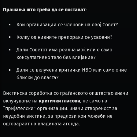
Прашања што треба да се постават
:
Кои организации се членови на овој Совет?
Колку од нивните препораки се усвоени?
Дали Советот има реална моќ или е само
консултативно тело без влијание?
Дали се вклучени критички НВО или само оние
блиски до власта?
Вистинска соработка со граѓанското општество значи
вклучување на
критички гласови
, не само на
“пријателски” организации. Значи отвореност за
неудобни вистини, за предлози кои можеби не
одговараат на владината агенда.