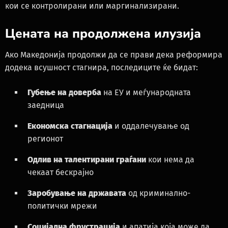
кои се контролирани или маргинализирани.
Цената на продолжена илузија
Ако Македонија продолжи да се прави дека реформира
додека всушност стагнира, последиците ќе бидат:
Губење на доверба
на ЕУ и меѓународната
заедница
Економска стагнација
и оддалечување од
регионот
Одлив на талентирани граѓани
кои нема да
чекаат бескрајно
Заробување на државата
од криминално-
политички мрежи
Социјална фрустрација
и апатија која може да