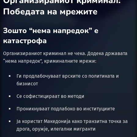
Организираниот криминал:
Победата на мрежите
Зошто “нема напредок” е
катастрофа
Организираниот криминал не чека. Додека државата
“нема напредок”, криминалните мрежи:
Ги продлабочуваат врските со политиката и
бизнисот
Се софистицираат во методи
Проникнуваат подлабоко во институциите
Ја користат Македонија како транзитна точка за
дрога, оружје, илегални мигранти