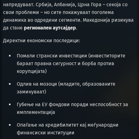
напредуваат. Србија, Албанија, Црна Гора – секоја со
свои проблеми – но сите покажуваат поголема
динамика во одредени сегменти. Македонија ризикува
да стане
регионален аутсајдер
.
Директни економски последици:
Помали странски инвестиции (инвеститорите
бараат правна сигурност и борба против
корупцијата)
Одлив на мозоци (младите, образованите
заминуваат)
Губење на ЕУ фондови поради неспособност за
имплементација
Опаѓање на кредибилитет кај меѓународни
финансиски институции