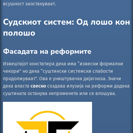
всушност заостануваат.
Судскиот систем: Од лошо кон
полошо
Фасадата на реформите
Извештајот констатира дека има “извесни формални
чекори” но дека “суштински системски слабости
продолжуваат”. Ова е уништувачка дијагноза. Значи
дека власта
свесно
создава илузија на реформи додека
суштината останува непроменета или се влошува.