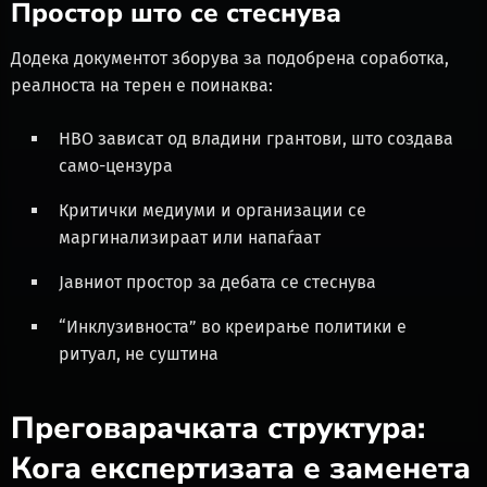
Простор што се стеснува
Додека документот зборува за подобрена соработка,
реалноста на терен е поинаква:
НВО зависат од владини грантови, што создава
само-цензура
Критички медиуми и организации се
маргинализираат или напаѓаат
Јавниот простор за дебата се стеснува
“Инклузивноста” во креирање политики е
ритуал, не суштина
Преговарачката структура:
Кога експертизата е заменета