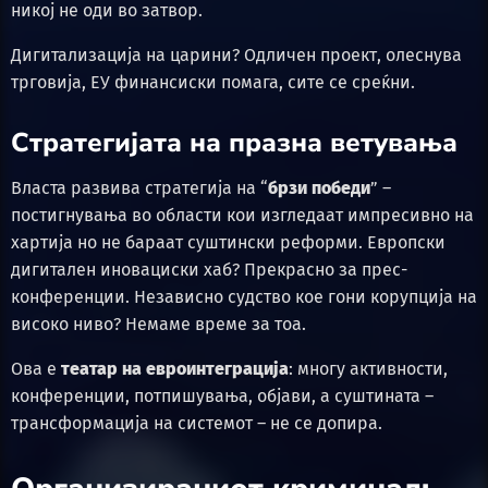
никој не оди во затвор.
Дигитализација на царини? Одличен проект, олеснува
трговија, ЕУ финансиски помага, сите се среќни.
Стратегијата на празна ветувања
Власта развива стратегија на “
брзи победи
” –
постигнувања во области кои изгледаат импресивно на
хартија но не бараат суштински реформи. Европски
дигитален иновациски хаб? Прекрасно за прес-
конференции. Независно судство кое гони корупција на
високо ниво? Немаме време за тоа.
Ова е
театар на евроинтеграција
: многу активности,
конференции, потпишувања, објави, а суштината –
трансформација на системот – не се допира.