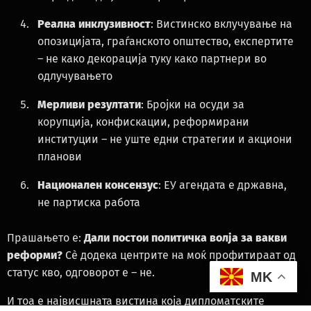
Реална инклузивност
: Вистинско вклучување на
опозицијата, граѓанското општество, експертите
– не како декорација туку како партнери во
одлучувањето
Мерливи резултати
: Бројки на осуди за
корупција, конфискации, реформирани
институции – не уште едни стратегии и акциони
планови
Национален консензус
: ЕУ агендата е државна,
не партиска работа
Прашањето е:
Дали постои политичка волја за вакви
реформи?
Сè додека центрите на моќ профитираат од
статус кво, одговорот е – не.
MK
И тоа е највисшната вистина која дипломатските