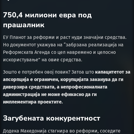
750,4 милиони евра под
прашалник
ЕУ Планот за реформи и раст нуди значајни средства.
Но документот укажува на “забрзана реализација на
Реформската Агенда со цел навремено и целосно
искористување” на овие средства.
Зошто е потребен овој повик? Затоа што
капацитетот за
апсорпција е ограничен, корупцијата заканува да ги
диверзира средствата, а непрофесионалната
администрација не може ефикасно да ги
имплементира проектите.
Загубената конкурентност
Додека Македонија стагнира во реформи, соседите