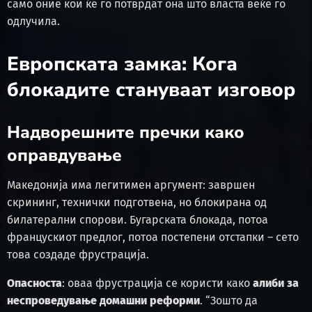
само оние кои ќе го потврдат она што власта веќе го
одлучила.
Европската замка: Кога
блокадите стануваат изговор
Надворешните пречки како
оправдување
Македонија има легитимен аргумент: завршен
скрининг, технички подготвена, но блокирана од
билатерални спорови. Бугарската блокада, потоа
францускиот предлог, потоа постепени отстапки – сето
това создаде фрустрација.
Опасноста
: оваа фрустрација се користи како
алиби за
неспроведување домашни реформи
. “Зошто да