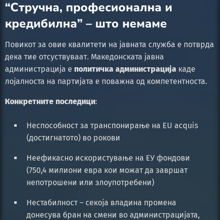
“Стручна, професионална и
кредибилна” – што немаме
Повикот за овие квалитети на јавната служба е потврда
дека тие отсуствуваат. Македонската јавна
администрација е
политичка администрација
каде
лојалноста на партијата е поважна од компетентноста.
Конкретните последици
:
Неспособност за транспонирање на EU acquis
(достигнатото) во рокови
Неефикасно искористување на ЕУ фондови
(750,4 милиони евра кои можат да завршат
непотрошени или злоупотребени)
Нестабилност – секоја владина промена
донесува бран на смени во администрацијата,