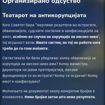
Организирано одсуство
Театарот на антикорупцијата
Кога Советот бара “мерливи резултати во истрагите,
обвиненијата, судските постапки и конфискацијата на
имот,
особено во случаи на корупција на високо ниво
“,
тој всушност вели:
Имате систем, но тој не работи кога
треба да ги гони моќните.
Статистиката би била убедлива: колку обвиненија за
корупција на високо ниво има? Колку министри,
директори на јавни претпријатија, високи
функционери се во истраги? Колку се осудени? Колку
имот е конфискуван?
Молчењето на документот околу конкретни бројки е
елоквентен.
Нема бројки затоа што нема резултати.