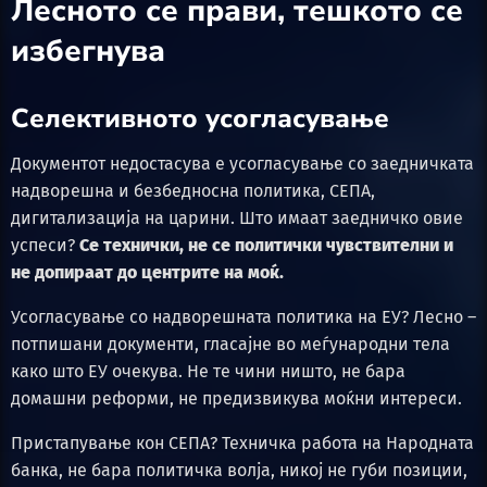
Лесното се прави, тешкото се
избегнува
Селективното усогласување
Документот недостасува е усогласување со заедничката
надворешна и безбедносна политика, СЕПА,
дигитализација на царини. Што имаат заедничко овие
успеси?
Се технички, не се политички чувствителни и
не допираат до центрите на моќ.
Усогласување со надворешната политика на ЕУ? Лесно –
потпишани документи, гласајне во меѓународни тела
како што ЕУ очекува. Не те чини ништо, не бара
домашни реформи, не предизвикува моќни интереси.
Пристапување кон СЕПА? Техничка работа на Народната
банка, не бара политичка волја, никој не губи позиции,