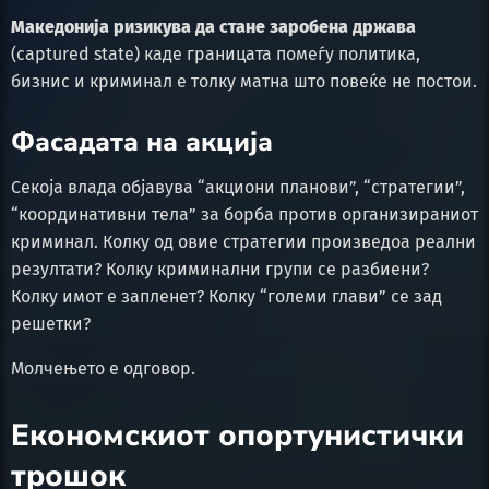
Македонија ризикува да стане заробена држава
(captured state) каде границата помеѓу политика,
бизнис и криминал е толку матна што повеќе не постои.
Фасадата на акција
Секоја влада објавува “акциони планови”, “стратегии”,
“координативни тела” за борба против организираниот
криминал. Колку од овие стратегии произведоа реални
резултати? Колку криминални групи се разбиени?
Колку имот е заплeнет? Колку “големи глави” се зад
решетки?
Молчењето е одговор.
Економскиот опортунистички
трошок