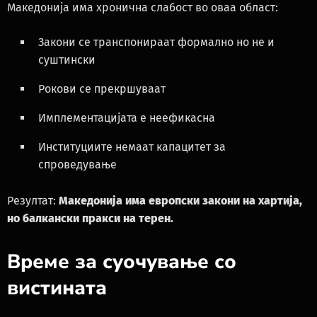
Македонија има хронична слабост во оваа област:
Закони се транспонираат формално но не и
суштински
Рокови се прекршуваат
Имплементацијата е неефикасна
Институциите немаат капацитет за
спроведување
Резултат:
Македонија има европски закони на хартија,
но балкански пракси на терен.
Време за суочување со
вистината