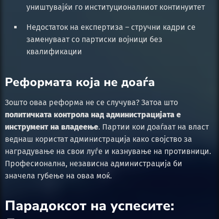
уништувајќи го институционалниот континуитет
Недостаток на експертиза – стручни кадри се
заменуваат со партиски војници без
квалификации
Реформата која не доаѓа
Зошто оваа реформа не се случува? Затоа што
политичката контрола над администрацијата е
инструмент на владеење
. Партии кои доаѓаат на власт
веднаш користат администрација како својство за
наградување на свои луѓе и казнување на противници.
Професионална, независна администрација би
значела губење на оваа моќ.
Парадоксот на успесите: