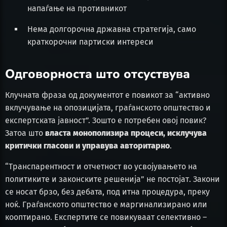
напаѓање на противникот
Нема долгорочна државна стратегија, само
краткорочни партиски интереси
Одговорноста што отсуствува
Клучната фраза од документот е повикот за “активно
вклучување на опозицијата, граѓанското општество и
експертската јавност”. Зошто е потребен овој повик?
Затоа што
власта монополизира процеси, исклучува
критички гласови и управува авторитарно
.
“Транспарентност и отчетност во усвојувањето на
политиките и законските решенија” не постојат. Закони
се носат брзо, без дебата, под итна процедура, преку
ноќ. Граѓанското општество е маргинализирано или
кооптирано. Експертите се повикуваат селективно –