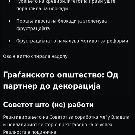
Губењето на кредибилитетот ја прави уште
поранлива на блокади
Порањливоста на блокади ја зголемува
фрустрацијата
Фрустрацијата го намалува мотивот за реформи
Ова е витло спирала надолу.
Граѓанското општество: Од
партнер до декорација
Советот што (не) работи
Реактивирањето на Советот за соработка меѓу Владата
и невладиниот сектор е претставено како успех.
Реалноста е поцинична.