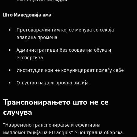
Што Македонија има
:
Преговарачки тим кој се менува со секоја
владина промена
Административци без соодветна обука и
експертиза
Институции кои не комуницираат помеѓу себе
Отсуство на долгорочна визија
Транспонирањето што не се
случува
“Навремено транспонирање и ефективна
имплементација на EU acquis” е централна обврска.