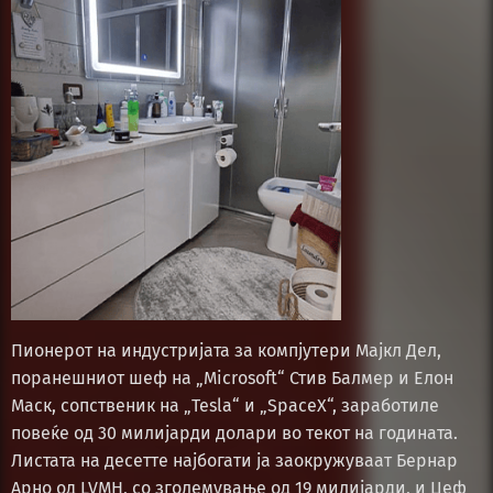
Пионерот на индустријата за компјутери Мајкл Дел,
поранешниот шеф на „Microsoft“ Стив Балмер и Елон
Маск, сопственик на „Tesla“ и „SpaceX“, заработиле
повеќе од 30 милијарди долари во текот на годината.
Листата на десетте најбогати ја заокружуваат Бернар
Арно од LVMH, со зголемување од 19 милијарди, и Џеф