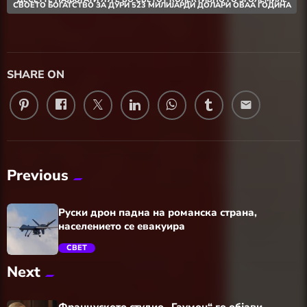
СВОЕТО БОГАТСТВО ЗА ДУРИ 523 МИЛИЈАРДИ ДОЛАРИ ОВАА ГОДИНА
SHARE ON
email
Previous
Руски дрон падна на романска страна,
населението се евакуира
СВЕТ
Next
trending_flat
Француското студио „Гаумон“ го објави