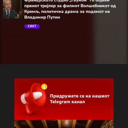
првиот трејлер за филмот Волшебникот од
Кремљ, политичка драма за подемот на
Владимир Путин
СВЕТ
trending_flat