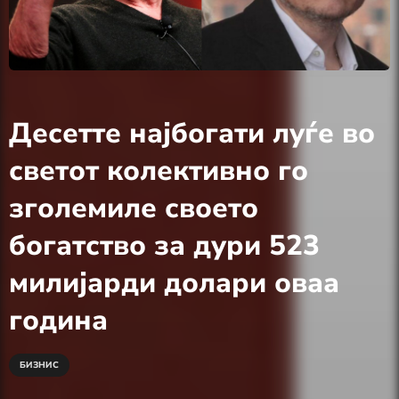
Десетте најбогати луѓе во
светот колективно го
зголемиле своето
богатство за дури 523
милијарди долари оваа
година
БИЗНИС