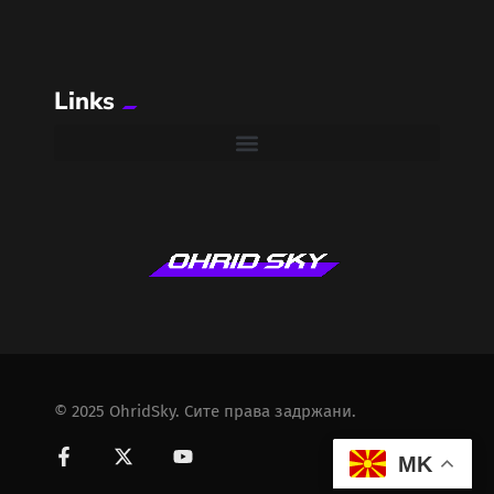
Links
© 2025 OhridSky. Сите права задржани.
MK