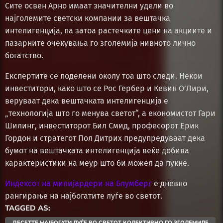
Сите освен Арно имаат значителни удели во
најголемите светски компании за вештачка
интелигенција, па затоа растечките цени на акциите и
пазарните очекувања го зголемија нивното лично
богатство.
Експертите се поделени околу тоа што следи. Некои
инвеститори, како што се Рос Гербер и Кевин О’Лири,
веруваат дека вештачката интелигенција е
„технологија што го менува светот“, а економистот Гари
Шилинг, инвеститорот Бил Смид, професорот Ерик
Гордон и стратегот Пол Дитрих предупредуваат дека
бумот на вештачката интелигенција веќе добива
карактеристики на меур што би можел да пукне.
Индексот на милијардери на Блумберг
е дневно
рангирање на најбогатите луѓе во светот.
TAGGED AS:
ДЕСЕТТЕ НАЈБОГАТИ ЛУЃЕ ВО СВЕТОТ КОЛЕКТИВНО ГО ЗГОЛЕМИЛЕ