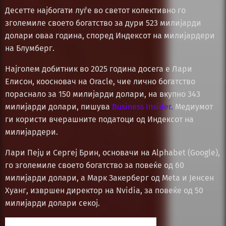
Десетте најбогати луѓе во светот колективно го
зголемиле своето богатство за дури 523 милијарди
долари оваа година, според Индексот на милијардери
на Блумберг.
Најголем добитник во 2025 година досега е Лари
Елисон, коосновач на Oracle, чие лично богатство
пораснало за 150 милијарди долари, на вкупно 343
милијарди долари, пишува
Business Insider.
Медиумот
ги користи вчерашните податоци од Индексот на
милијардери.
Лари Пејџ и Сергеј Брин, основачи на Alphabet (Google),
го зголемиле своето богатство за повеќе од 60
милијарди долари, а Марк Закерберг од Meta и Јенсен
Хуанг, извршен директор на Nvidia, за повеќе од 50
милијарди долари секој.