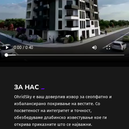
ЗА НАС
ОhridSky е ваш доверлив извор за сеопфатно и
избалансирано покривање на вестите. Со
посветеност на интегритет и точност,
обезбедуваме длабинско известување кое ги
открива приказните што се најважни.