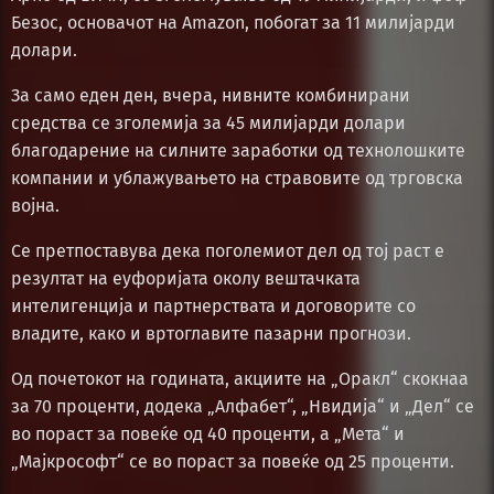
Безос, основачот на Amazon, побогат за 11 милијарди
долари.
За само еден ден, вчера, нивните комбинирани
средства се зголемија за 45 милијарди долари
благодарение на силните заработки од технолошките
компании и ублажувањето на стравовите од трговска
војна.
Се претпоставува дека поголемиот дел од тој раст е
резултат на еуфоријата околу вештачката
интелигенција и партнерствата и договорите со
владите, како и вртоглавите пазарни прогнози.
Од почетокот на годината, акциите на „Оракл“ скокнаа
за 70 проценти, додека „Алфабет“, „Нвидија“ и „Дел“ се
во пораст за повеќе од 40 проценти, а „Мета“ и
„Мајкрософт“ се во пораст за повеќе од 25 проценти.