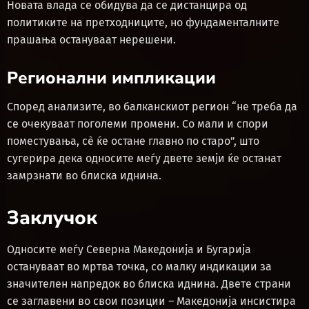
Новата влада се обидува да се дистанцира од
политиките на претходниците, но фундаменталните
прашања остануваат нерешени.
Регионални импликации
Според анализите, во балканскиот регион “не треба да
се очекуваат поголеми промени. Со мали и спори
поместувања, сѐ ќе остане главно по старо”, што
сугерира дека односите меѓу двете земји ќе останат
замрзнати во блиска иднина.
Заклучок
Односите меѓу Северна Македонија и Бугарија
остануваат во мртва точка, со малку индикации за
значителен напредок во блиска иднина. Двете страни
се заглавени во свои позиции – Македонија инсистира