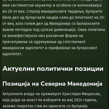
има систематски карактер и особено се интензивира
во 20-от век. Според македонските тврдења, Бугарите
биле дел од бугарската нација само до почетокот на 20-
от век, кога голем дел од Македонија со Балканските
воини потпадна под српска доминација. Оваа политика
се манифестирала низ различни форми на
присилување за одрекување од сопствениот
македонски идентитет и прифаќање на бугарскиот
идентитет.
Актуелни политички позиции
Позиција на Северна Македонија
Актуелната влада на премиерот Христијан Мицкоски,
која дојде на власт по изборите во мај 2024 година,
зазема пократок став во односите со Бугарија.