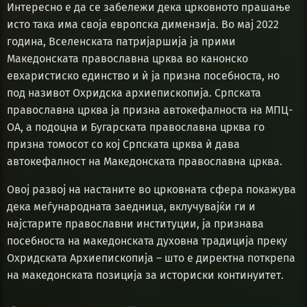
Интересно е да се забележи дека црковното прашање
исто така има своја европска димензија. Во мај 2022
година, Вселенската патријаршија ја прими
Македонската православна црква во канонско
евхаристиско единство и ѝ ја призна посебноста, но
под називот Охридска архиепископија. Српската
православна црква ја призна автокефалноста на МПЦ-
ОА, а подоцна и Бугарската православна црква го
призна томосот со кој Српската црква ѝ дава
автокефалност на Македонската православна црква.
Овој развој на настаните во црковната сфера покажува
дека меѓународната заедница, вклучувајќи ги и
најстарите православни институции, ја признава
посебноста на македонската духовна традиција преку
Охридската Архиепископија – што е директна поткрепа
на македонската позиција за историски континуитет.