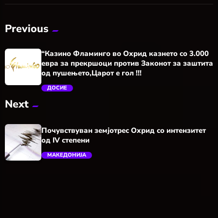
Previous
“Казино Фламинго во Охрид казнето со 3.000
евра за прекршоци против Законот за заштита
од пушењето,Царот е гол !!!
ДОСИЕ
Next
trending_flat
Почувствуван земјотрес Охрид со интензитет
од IV степени
МАКЕДОНИЈА
trending_flat