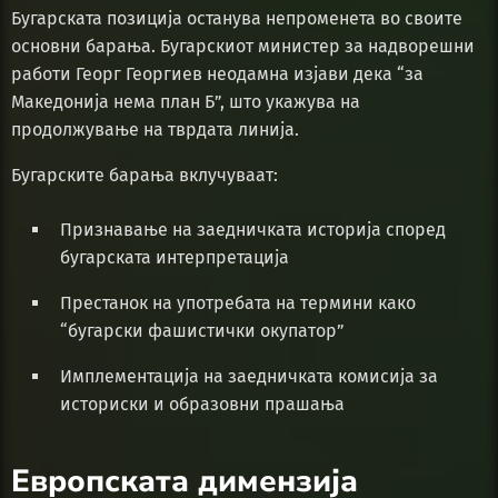
Бугарската позиција останува непроменета во своите
основни барања. Бугарскиот министер за надворешни
работи Георг Георгиев неодамна изјави дека “за
Македонија нема план Б”, што укажува на
продолжување на тврдата линија.
Бугарските барања вклучуваат:
Признавање на заедничката историја според
бугарската интерпретација
Престанок на употребата на термини како
“бугарски фашистички окупатор”
Имплементација на заедничката комисија за
историски и образовни прашања
Европската димензија