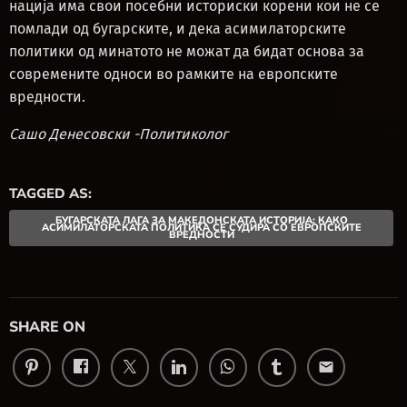
нација има свои посебни историски корени кои не се
помлади од бугарските, и дека асимилаторските
политики од минатото не можат да бидат основа за
современите односи во рамките на европските
вредности.
Сашо Денесовски -Политиколог
TAGGED AS:
БУГАРСКАТА ЛАГА ЗА МАКЕДОНСКАТА ИСТОРИЈА: КАКО
АСИМИЛАТОРСКАТА ПОЛИТИКА СЕ СУДИРА СО ЕВРОПСКИТЕ
ВРЕДНОСТИ
SHARE ON
email