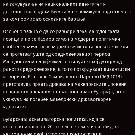
на зачувување на националниот идентитет и
достоинство, додека Бугарија не покажува подготвеност
за компромис во основните барања.
Особено важно е да се разбере дека македонската
позиција не се базира само на модерни политички
соображувања, туку на длабоки историски корени кои
се протегаат уште од средновековниот период.
Македонската нација има континуитет кој датира од
раното средновековие, што го потврдуваат византиски
извори од 6-от век. Самоиловото Царство (969-1018)
претставува првата држава на македонските Словени
во нивното востание против тогашната Бугарија, што
укажува на посебен македонски државотворен
идентитет.
Бугарската асимилаторска политика, која се
интензивираше во 20-от век, се темели на обид за
негирање на овој историски континуитет и