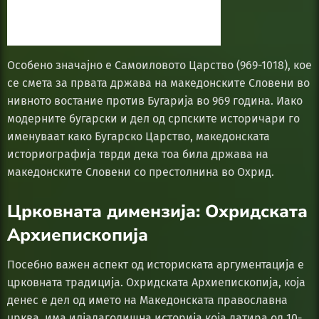
Особено значајно е Самоиловото Царство (969-1018), кое
се смета за првата држава на македонските Словени во
нивното востание против Бугарија во 969 година. Иако
модерните бугарски и дел од српските историчари го
именуваат како Бугарско Царство, македонската
историографија тврди дека тоа била држава на
македонските Словени со престолнина во Охрид.
Црковната димензија: Охридската
Архиепископија
Посебно важен аспект од историската аргументација е
црковната традиција. Охридската Архиепископија, која
денес е дел од името на Македонската православна
црква, има илјадагодишна историја која датира од 10-