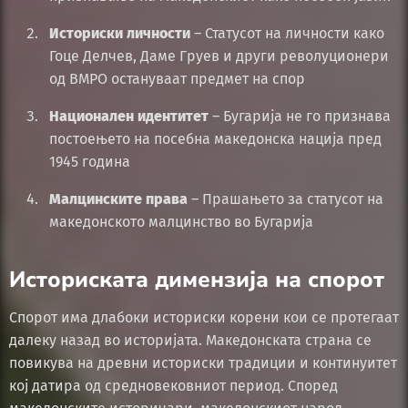
Историски личности
– Статусот на личности како
Гоце Делчев, Даме Груев и други револуционери
од ВМРО остануваат предмет на спор
Национален идентитет
– Бугарија не го признава
постоењето на посебна македонска нација пред
1945 година
Малцинските права
– Прашањето за статусот на
македонското малцинство во Бугарија
Историската димензија на спорот
Спорот има длабоки историски корени кои се протегаат
далеку назад во историјата. Македонската страна се
повикува на древни историски традиции и континуитет
кој датира од средновековниот период. Според