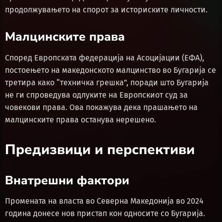
продолжувањето на спорот за историските личности.
Малцинските права
Според Европската федерација на Асоцијации (ЕФА),
постоењето на македонското малцинство во Бугарија се
третира како “техничка грешка”, поради што Бугарија
не ги спроведува одлуките на Европскиот суд за
човекови права. Ова покажува дека прашањето на
малцинските права останува нерешено.
Предизвици и перспективи
Внатрешни фактори
Промената на власта во Северна Македонија во 2024
година донесе нов пристап кон односите со Бугарија.