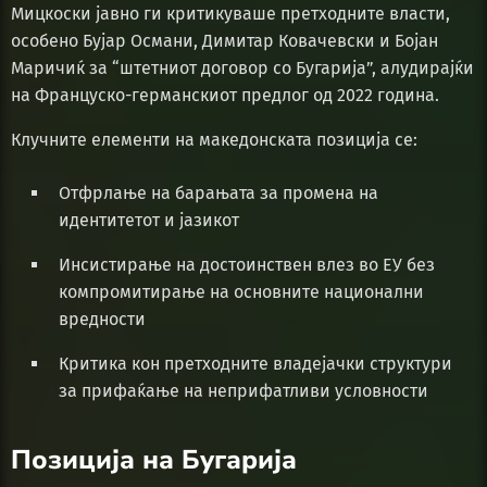
Мицкоски јавно ги критикуваше претходните власти,
особено Бујар Османи, Димитар Ковачевски и Бојан
Маричиќ за “штетниот договор со Бугарија”, алудирајќи
на Француско-германскиот предлог од 2022 година.
Клучните елементи на македонската позиција се:
Отфрлање на барањата за промена на
идентитетот и јазикот
Инсистирање на достоинствен влез во ЕУ без
компромитирање на основните национални
вредности
Критика кон претходните владејачки структури
за прифаќање на неприфатливи условности
Позиција на Бугарија