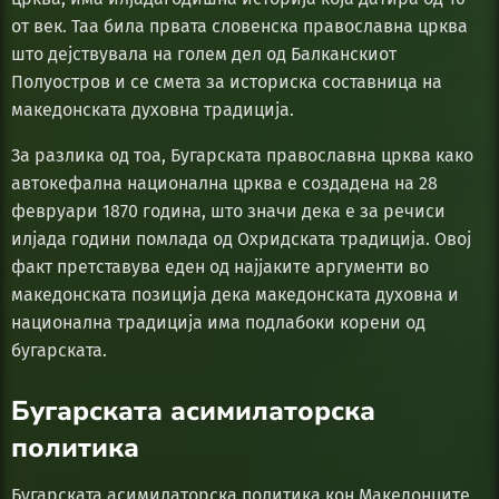
от век. Таа била првата словенска православна црква
што дејствувала на голем дел од Балканскиот
Полуостров и се смета за историска составница на
македонската духовна традиција.
За разлика од тоа, Бугарската православна црква како
автокефална национална црква е создадена на 28
февруари 1870 година, што значи дека е за речиси
илјада години помлада од Охридската традиција. Овој
факт претставува еден од најјаките аргументи во
македонската позиција дека македонската духовна и
национална традиција има подлабоки корени од
бугарската.
Бугарската асимилаторска
политика
Бугарската асимилаторска политика кон Македонците