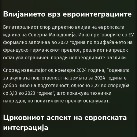
Влијанието врз евроинтеграциите
Билатералниот спор директно влијае на европската
иднина на Северна Македонија. Иако преговорите со ЕУ
формално започнаа во 2022 година по прифаќањето на
француско-германскиот предлог, реалниот напредок
останува ограничен поради непреодливите разлики.
Според извештајот од ноември 2024 година, “оценката
за вкупната подготвеност на земјата за 2024 година е
добро ниво на подготвеност, односно 3,22 во споредба
со 3,13 во 2023 година”, што покажува технички
напредок, но политичките пречки остануваат.
Црковниот аспект на европската
интеграција