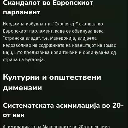
Скандалот во Европскиот
парламент
Неодамна избувна т.н. “Скопјегејт” скандал во
Европскиот парламент, каде се обвинува дека
“странска влада”, т.е. Македонија, влијаела
недозволиво на содржината на извештајот на Томас
Вајц, што предизвика нови тензии и обвинувања од
страна на Бугарија.
Културни и општествени
димензии
Систематската асимилација во 20-
от век
Асимилацијата на Македонците во 20-от век зема