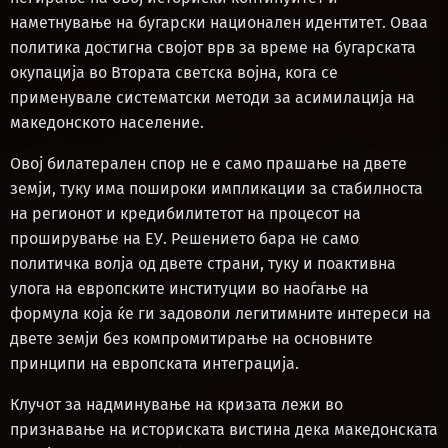
наметнување на бугарски национален идентитет. Оваа
политика достигна својот врв за време на бугарската
окупација во Втората светска војна, кога се
применувале систематски методи за асимилација на
македонското население.
Овој билатерален спор не е само прашање на двете
земји, туку има пошироки импликации за стабилноста
на регионот и кредибилитетот на процесот на
проширување на ЕУ. Решението бара не само
политичка волја од двете страни, туку и поактивна
улога на европските институции во наоѓање на
формула која ќе ги задоволи легитимните интереси на
двете земји без компромитирање на основните
принципи на европската интеграција.
Клучот за надминување на кризата лежи во
признавање на историската вистина дека македонската