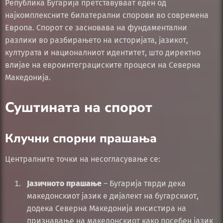
Република Бугарија претставуваат еден од
најкомплексните билатерални спорови во современа
Европа. Спорот се засновава на фундаментални
разлики во разбирањето на историјата, јазикот,
културата и националниот идентитет, што директно
влијае на евроинтеграциските процеси на Северна
Македонија.
Суштината на спорот
Клучни спорни прашања
Централните точки на несогласување се:
Јазичното прашање
– Бугарија тврди дека
македонскиот јазик е дијалект на бугарскиот,
додека Северна Македонија инсистира на
признавање на македонскиот како посебен јазик