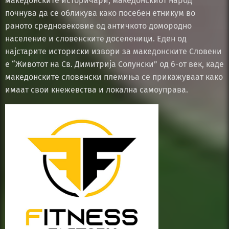
македонските историчари, македонскиот народ
почнува да се обликува како посебен етникум во
раното средновековие од античкото домородно
население и словенските доселеници. Еден од
најстарите историски извори за македонските Словени
е “Животот на Св. Димитрија Солунски” од 6-от век, каде
македонските словенски племиња се прикажуваат како
имаат свои кнежевства и локална самоуправа.