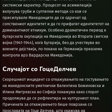
системски карактер. Процесот на асимилација
вклучува груби и суптилни методи со кои се
присилувале Македонците да се одречат од
сопствениот идентитет и да го прифатат идентитетот на
доминантниот етникум. Особено драматичен период е
бугарската окупација на Македонија во Втората светска
војна (1941-1944), кога Бугарија, без да учествува во
воените дејствија, по покана на Германија преазема
контрола врз Вардарска Македонија.
Случајот со ГоцеДелчев
Скорешниот инцидент со откажувањето на гостувањето
на македонските уметнички Валентина Божиновска и
Илина Митревска во Софија покажува како спорот
продолжува да се рефлектира на културниот план.
Причината за откажувањето беше поврзана со
прославата на Гоце Делчев, што укажува на