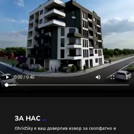
ЗА НАС
ОhridSky е ваш доверлив извор за сеопфатно и