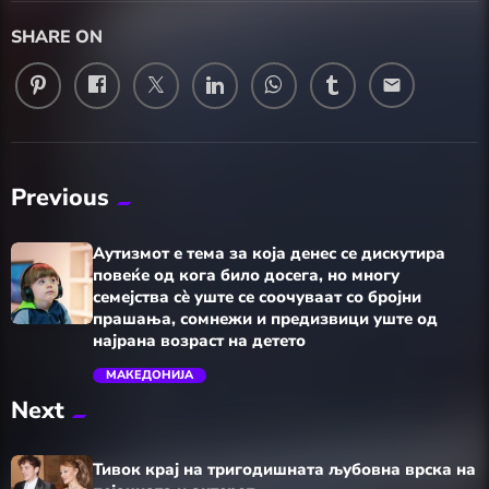
SHARE ON
email
Previous
Аутизмот е тема за која денес се дискутира
повеќе од кога било досега, но многу
семејства сè уште се соочуваат со бројни
прашања, сомнежи и предизвици уште од
најрана возраст на детето
МАКЕДОНИЈА
trending_flat
Next
Тивок крај на тригодишната љубовна врска на