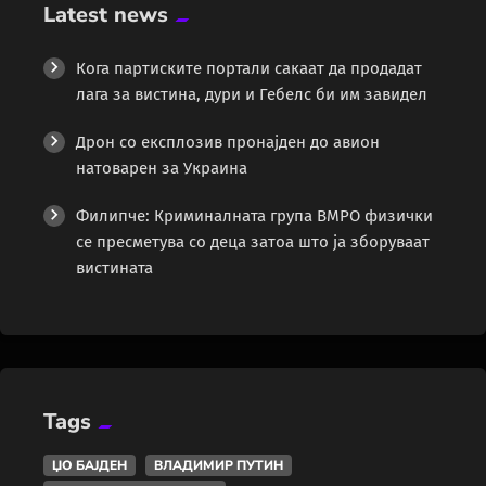
Latest news
Кога партиските портали сакаат да продадат
лага за вистина, дури и Гебелс би им завидел
Дрон со експлозив пронајден до авион
натоварен за Украина
Филипче: Криминалната група ВМРО физички
се пресметува со деца затоа што ја зборуваат
вистината
Tags
ЏО БАЈДЕН
ВЛАДИМИР ПУТИН