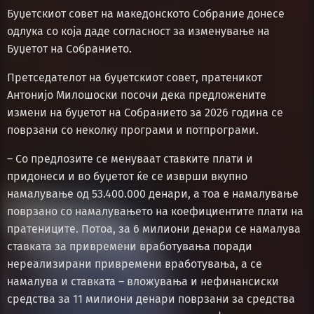
Буџетскиот совет на македонското Собрание донесе
одлука со која даде согласност за изменување на
Буџетот на Собранието.
Претседателот на буџетскиот совет, пратеникот
Антонијо Милошоски посочи дека предложените
измени на буџетот на Собранието за 2026 година се
поврзани со неколку програми и потпрограми.
– Со предлозите се менуваат ставките плати и
придонеси и во буџетот ќе се изврши вкупно
намалување од 53.400.000 денари, а тоа е намалување
поврзано со намалувањето на коефициентите плати на
пратениците. Потоа, за 6 милиони денари се намалува
ставката за привремени вработувања поради
нереализирани привремени вработувања, а се
намалува и ставката – вложувања и нефинансиски
средства за 11 милиони денари поврзани за средства