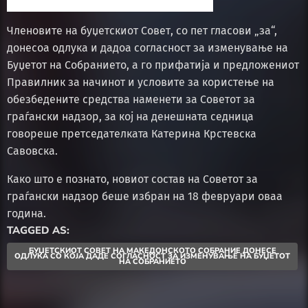
Членовите на буџетскиот Совет, со пет гласови „за“,
донесоа одлука и дадоа согласност за изменување на
Буџетот на Собранието, а го прифатија и предложениот
Правилник за начинот и условите за користење на
обезбедените средства наменети за Советот за
граѓански надзор, за кој на денешната седница
говореше претседателката Катерина Крстевска
Савовска.
Како што е познато, новиот состав на Советот за
граѓански надзор беше избран на 18 февруари оваа
година.
TAGGED AS:
БУЏЕТСКИОТ СОВЕТ НА МАКЕДОНСКОТО СОБРАНИЕ ДОНЕСЕ
ОДЛУКА СО КОЈА ДАДЕ СОГЛАСНОСТ ЗА ИЗМЕНУВАЊЕ НА БУЏЕТОТ
НА СОБРАНИЕТО