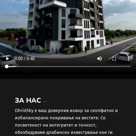
ЗА НАС
ОhridSky е ваш доверлив извор за сеопфатно и
избалансирано покривање на вестите. Со
посветеност на интегритет и точност,
обезбедуваме длабинско известување кое ги