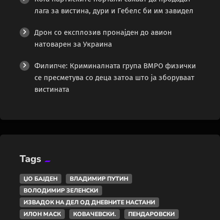
лага за вистина, дури и Гебелс би им завидел
Дрон со експлозив пронајден до авион
натоварен за Украина
Филипче: Криминалната група ВМРО физички
се пресметува со деца затоа што ја зборуваат
вистината
Tags
ЏО БАЈДЕН
ВЛАДИМИР ПУТИН
ВОЛОДИМИР ЗЕЛЕНСКИ
ИЗВАДОК НА ДЕЛ ОД ДНЕВНИТЕ НАСТАНИ
ИЛОН МАСК
КОВАЧЕВСКИ.
ПЕНДАРОВСКИ