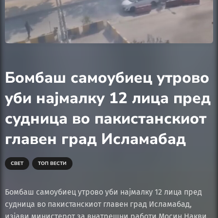
Бомбаш самоубиец утрово
уби најмалку 12 лица пред
судница во пакистанскиот
главен град Исламабад
СВЕТ
ТОП ВЕСТИ
Бомбаш самоубиец утрово уби најмалку 12 лица пред
судница во пакистанскиот главен град Исламабад,
изјави министерот за внатрешни работи Мосин Накви.