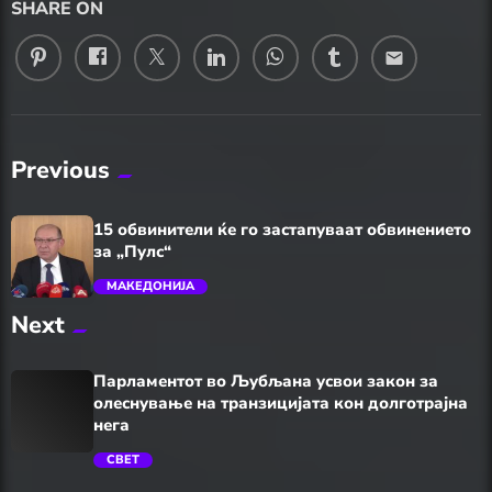
SHARE ON
email
Previous
15 обвинители ќе го застапуваат обвинението
за „Пулс“
МАКЕДОНИЈА
Next
trending_flat
Парламентот во Љубљана усвои закон за
олеснување на транзицијата кон долготрајна
нега
СВЕТ