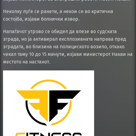
Неколку луѓе се ранети, а некои се во критична
состојба, изјави болнички извор.
Напаѓачот утрово се обидел да влезе во судската
зграда, но ја активирал експлозивната направа пред
зградата, во близина на полициското возило, откако
чекал таму 10 до 15 минути, изјави министерот Накви на
местото на настанот.