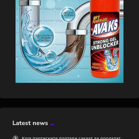
Latest news
Кога партиските портали сакаат да продадат