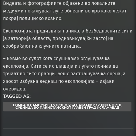
Видеата и фотографиите објавени во локалните
медиуми покажуваат луѓе облеани во крв како лежат
покрај полициско возило.
Експлозијата предизвика паника, а безбедносните сили
ја затворија областа, предизвикувајќи застој на
сообраќајот на клучните патишта.
– Бевме во судот кога слушнавме оглушувачка
експлозија. Сите се исплашија и луѓето почнаа да
трчаат во сите правци. Беше застрашувачка сцена, а
хаосот избувна веднаш по експлозијата – изјави
очевидец.
TAGGED AS:
БОМБАШ САМОУБИЕЦ УТРОВО УБИ НАЈМАЛКУ 12 ЛИЦА ПРЕД
СУДНИЦА ВО ПАКИСТАНСКИОТ ГЛАВЕН ГРАД ИСЛАМАБАД