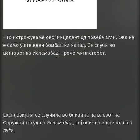
– Го истражуваме овој инцидент од повеќе агли. Ова не
е само уште еден бомбашки напад. Се случи во
центарот на Исламабад – рече министерот.
Експлозијата се случила во близина на влезот на
Окружниот суд во Исламабад, кој обично е преполн со
луѓе.