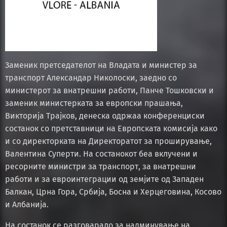
Заменик претседателот на Владата и министер за
транспорт Александар Николоски, заедно со
министерот за внатрешни работи, Панче Тошковски и
заменик министерката за европски прашања,
Викторија Трајков, денеска одржаа конференциски
состанок со претставници на Европската комисија како
и со директорката на Директоратот за проширување,
Валентина Суперти. На состанокот беа вклучени и
ресорните министри за транспорт, за внатрешни
работи и за евроинтеграции од земјите од Западен
Балкан, Црна Гора, Србија, Босна и Херцеговина, Косово
и Албанија.
На состанок се разговарало за надминување на