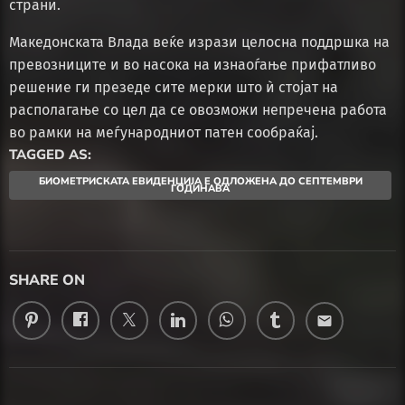
страни.
Македонската Влада веќе изрази целосна поддршка на
превозниците и во насока на изнаоѓање прифатливо
решение ги презеде сите мерки што ѝ стојат на
располагање со цел да се овозможи непречена работа
во рамки на меѓународниот патен сообраќај.
TAGGED AS:
БИОМЕТРИСКАТА ЕВИДЕНЦИЈА Е ОДЛОЖЕНА ДО СЕПТЕМВРИ
ГОДИНАВА
SHARE ON
email