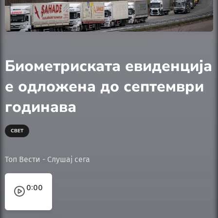
Биометриската евиденција
е одложена до септември
годинава
СВЕТ
Топ Вести - Слушај сега
0:00