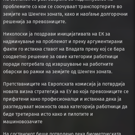
проблемите со кои се соочуваат транспортерите во
земјите на Шенген зоната, како и наоѓање долгорочни
решенија за превозниците.
Николоски ја поздрави иницијативата на ЕК за
надминување на проблемот и преку аргументирани
факти го истакна ставот на Владата преку кој се бара
соодветно решение за овие категории работници
поради потребата од извршување на работните
обврски во рамки на земјите од Шенген зоната.
Претставниците на Европската комисија ја потврдија
новата визна стратегија на ЕУ во која превозниците се
прифатени како професионалци и истакнаа дека ја
разгледуваат можноста оваа категорија работници да
биде третирана исто како и пилотите и
машиновозачите
На состанокот беше потврдено дека биометриската