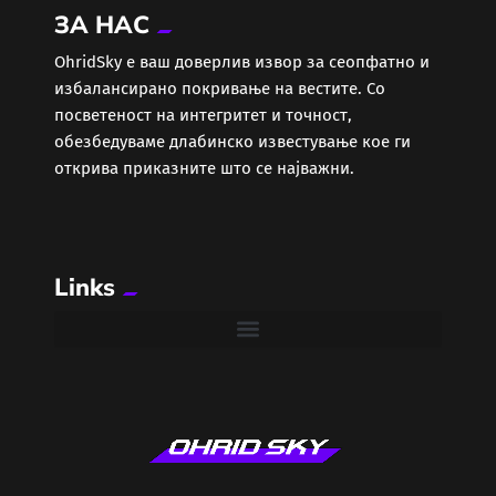
ЗА НАС
ОhridSky е ваш доверлив извор за сеопфатно и
избалансирано покривање на вестите. Со
посветеност на интегритет и точност,
обезбедуваме длабинско известување кое ги
открива приказните што се најважни.
Links