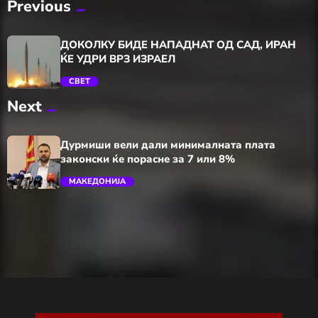
Previous
ДОКОЛКУ БИДЕ НАПАДНАТ ОД САД, ИРАН
ЌЕ УДРИ ВРЗ ИЗРАЕЛ
СВЕТ
Next
trending_flat
Дурмиши вели дали минималната плата
законски ќе порасне за 7 или 8%
МАКЕДОНИЈА
trending_flat