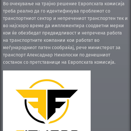
Во очекување на трајно решение Европската комисија
треба реално да го идентификува проблемот со
транспортниот сектор и непречениот транспортен тек и
во најскоро време да имплементира соодветни мерки
кои ќе обезбедат предвидливост и непречена работа
на транспортните компании кои работат во
меѓународниот патен сообраќај, рече министерот за
транспорт Алексаднар Николоски по денешниот
состанок со претставници на Европската комисија.