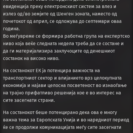
евиденција преку електронскиот систем за влез и
излез од/во земјите од Шенген зоната, наместо од
почетокот од април, се одложува до септември оваа
година.
Во меѓувреме се формира работна група на експертско
ниво која веќе следната недела треба да се состане и
да ги материјализира заклучоците од денешниот
состанок на високо ниво.
На состанокот ЕК ја потенцира важноста на
транспортниот сектор и влијанието врз целокупната
економија и најави целосна посветеност во изнаоѓање
на трајно прифатливо решенија кое е во интерес на
сите засегнати страни.
На состанокот беше потенцирано дека ова е многу
важна тема за Европската Унија и во наредниот период
ќе се продолжи комуникацијата меѓу сите засегнати