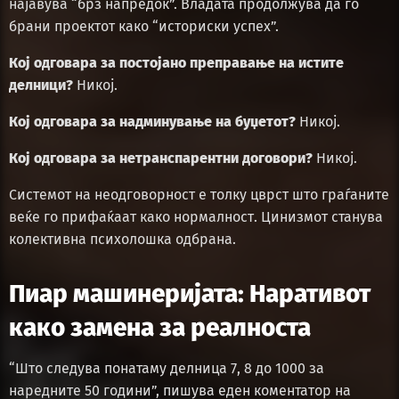
најавува “брз напредок”. Владата продолжува да го
брани проектот како “историски успех”.
Кој одговара за постојано преправање на истите
делници?
Никој.
Кој одговара за надминување на буџетот?
Никој.
Кој одговара за нетранспарентни договори?
Никој.
Системот на неодговорност е толку цврст што граѓаните
веќе го прифаќаат како нормалност. Цинизмот станува
колективна психолошка одбрана.
Пиар машинеријата: Наративот
како замена за реалноста
“Што следува понатаму делница 7, 8 до 1000 за
наредните 50 години”, пишува еден коментатор на