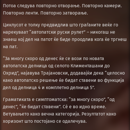
Потоа следува повторно отворање. Повторно камери.
Повторно ленти. Повторно затворање.
Циклусот е толку предвидлив што граѓаните веќе го
нарекуваат “автопатски руски рулет” – никогаш не
знаеш кој дел на патот ќе биде проодлив кога ќе тргнеш
на пат.
“За многу скоро од денес ќе се вози по новата
автопатска делница од селото Клименташани до
Охрид”, најавува Трајановски, додавајќи дека “целосно
како автопатско решење ќе бидат ставени во функција
дел од делница 4 и комплетно делница 5”.
Граматиката е симптоматска: “за многу скоро”, “од
денес”, “ќе бидат ставени”. Сè е во идно време.
Ветувањето како вечна категорија. Резултатот како
хоризонт што постојано се одалечува.