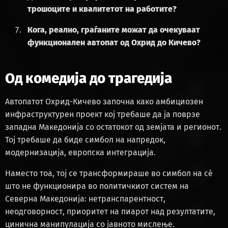
трошоците и квалитетот на работите?
Кога, реално, граѓаните можат да очекуваат
функционален автопат од Охрид до Кичево?
Од комедија до трагедија
Автопатот Охрид-Кичево започна како амбициозен
инфраструктурен проект кој требаше да ја поврзе
западна Македонија со остатокот од земјата и регионот.
Тој требаше да биде симбол на напредок,
модернизација, европска интеграција.
Наместо тоа, тој се трансформираше во симбол на сè
што не функционира во политичкиот систем на
Северна Македонија: нетранспарентност,
неодговорност, приоритет на пиарот над резултатите,
цинична манипулација со јавното мислење.