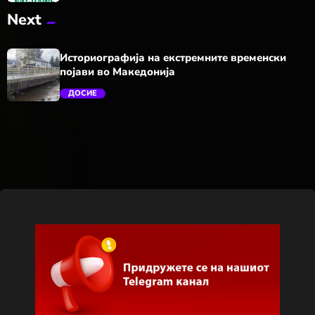
Next
trending_flat
Историографија на екстремните временски
појави во Македонија
ДОСИЕ
trending_flat