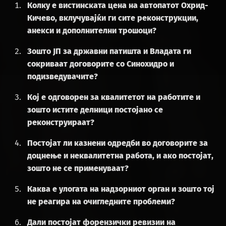
Колку е вистинската цена на автопатот Охрид-
Кичево, вклучувајќи ги сите реконструкции,
анекси и дополнителни трошоци?
Зошто ЈП за државни патишта и Владата ги
сокриваат договорите со Синохидро и
подизведувачите?
Кој е одговорен за квалитетот на работите и
зошто истите делници постојано се
реконструираат?
Постојат ли казнени одредби во договорите за
доцнење и неквалитетна работа, и ако постојат,
зошто не се применуваат?
Каква е улогата на надзорниот орган и зошто тој
не реагира на очигледните проблеми?
Дали постојат форензички ревизии на