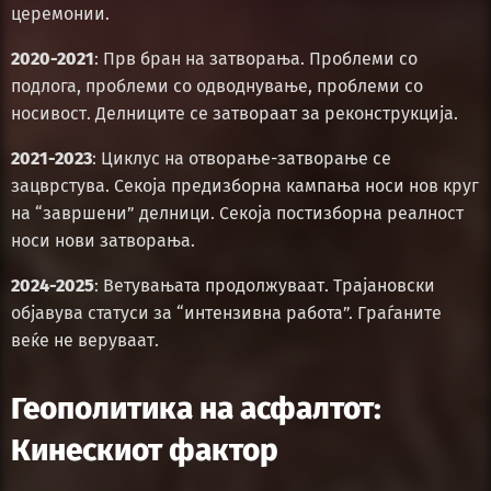
церемонии.
2020-2021
: Прв бран на затворања. Проблеми со
подлога, проблеми со одводнување, проблеми со
носивост. Делниците се затвораат за реконструкција.
2021-2023
: Циклус на отворање-затворање се
зацврстува. Секоја предизборна кампања носи нов круг
на “завршени” делници. Секоја постизборна реалност
носи нови затворања.
2024-2025
: Ветувањата продолжуваат. Трајановски
објавува статуси за “интензивна работа”. Граѓаните
веќе не веруваат.
Геополитика на асфалтот:
Кинескиот фактор