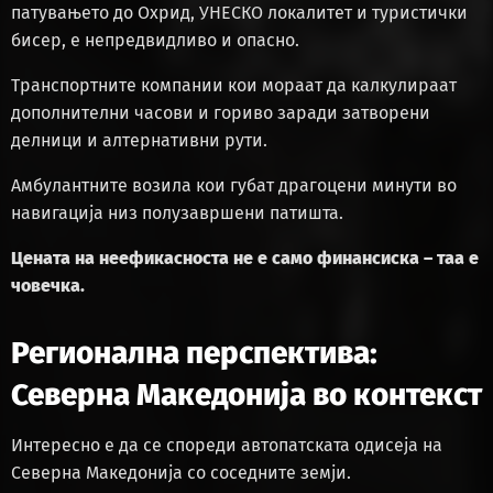
патувањето до Охрид, УНЕСКО локалитет и туристички
бисер, е непредвидливо и опасно.
Транспортните компании кои мораат да калкулираат
дополнителни часови и гориво заради затворени
делници и алтернативни рути.
Амбулантните возила кои губат драгоцени минути во
навигација низ полузавршени патишта.
Цената на неефикасноста не е само финансиска – таа е
човечка.
Регионална перспектива:
Северна Македонија во контекст
Интересно е да се спореди автопатската одисеја на
Северна Македонија со соседните земји.