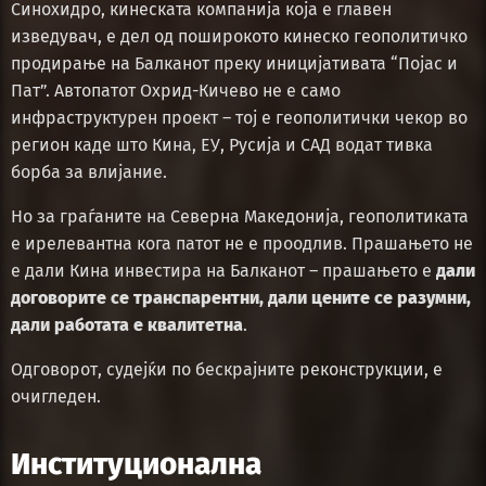
Синохидро, кинеската компанија која е главен
изведувач, е дел од поширокото кинеско геополитичко
продирање на Балканот преку иницијативата “Појас и
Пат”. Автопатот Охрид-Кичево не е само
инфраструктурен проект – тој е геополитички чекор во
регион каде што Кина, ЕУ, Русија и САД водат тивка
борба за влијание.
Но за граѓаните на Северна Македонија, геополитиката
е ирелевантна кога патот не е проодлив. Прашањето не
е дали Кина инвестира на Балканот – прашањето е
дали
договорите се транспарентни, дали цените се разумни,
дали работата е квалитетна
.
Одговорот, судејќи по бескрајните реконструкции, е
очигледен.
Институционална