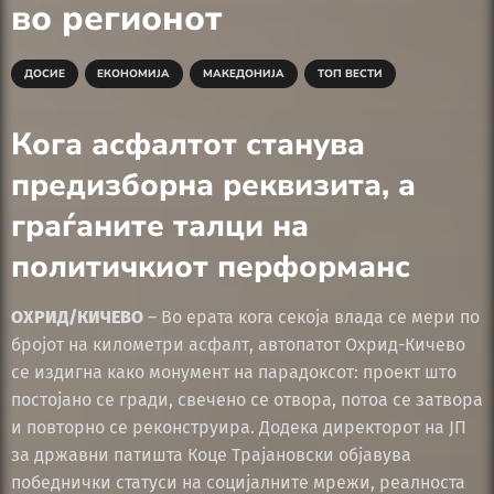
во регионот
ДОСИЕ
ЕКОНОМИЈА
МАКЕДОНИЈА
ТОП ВЕСТИ
Кога асфалтот станува
предизборна реквизита, а
граѓаните талци на
политичкиот перформанс
ОХРИД/КИЧЕВО
– Во ерата кога секоја влада се мери по
бројот на километри асфалт, автопатот Охрид-Кичево
се издигна како монумент на парадоксот: проект што
постојано се гради, свечено се отвора, потоа се затвора
и повторно се реконструира. Додека директорот на ЈП
за државни патишта Коце Трајановски објавува
победнички статуси на социјалните мрежи, реалноста