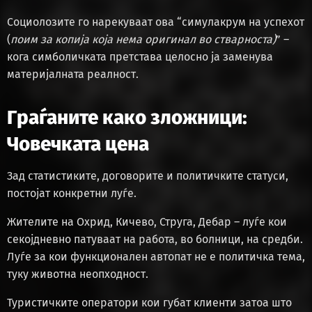
Социолозите го нарекуваат ова “симулакрум на успехот
(
поим за копија која нема оригинал во стварноста)
” –
кога симболичката претстава целосно ја заменува
материјалната реалност.
Граѓаните како зложници:
Човечката цена
Зад статистиките, договорите и политичките статуси,
постојат конкретни луѓе.
Жителите на Охрид, Кичево, Струга, Дебар – луѓе кои
секојдневно патуваат на работа, во болници, на средби.
Луѓе за кои функционален автопат не е политичка тема,
туку животна неопходност.
Туристичките оператори кои губат клиенти затоа што