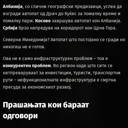
Албанија
, со слични географски предизвици, успеа да
изгради автопат од Драч до Куќес за помалку време и
помалку пари.
Косово
завршува автопат кон Албанија.
Србија
брзо напредува на коридорот кон Црна Гора.
Северна Македонија? Автопат што постојано се гради но
никогаш не е готов.
Ова не е само инфраструктурен проблем – тоа е
конкурентен проблем
. Во регион каде што сите се
натпреваруваат за инвестиции, туристи, транспортни
рути – нефункционалната инфраструктура е смртна
пресуда за економскиот развој.
Прашањата кои бараат
одговори