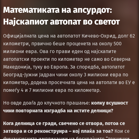
Математиката на апсурдот:
Најскапиот автопат во светот
Официјалната цена на автопатот Кичево-Охрид, долг 62
километри, првично беше проценета на околу 500
милиони евра. Ова го прави еден од најскапите
автопатски проекти по километар не само во Северна
Македонија, туку во Европа. За споредба, автопатот
Београд-Јужни Јадран чини околу 3 милиони евра по
километар, додека просечната цена на автопати во ЕУ е
помеѓу 4 и 7 милиони евра по километар.
Но овде доаѓа до клучното прашање:
колку всушност
чини повторната изградба на истите делници?
Кога делница се гради, свечено се отвора, потоа се
затвора и се реконструира – кој плаќа за тоа?
Кои се
финансиските импликации на бескрајните “технички