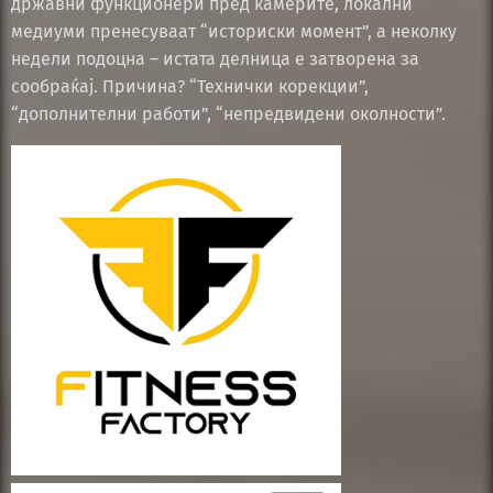
државни функционери пред камерите, локални
медиуми пренесуваат “историски момент”, а неколку
недели подоцна – истата делница е затворена за
сообраќај. Причина? “Технички корекции”,
“дополнителни работи”, “непредвидени околности”.