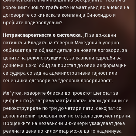
корекции”? Зошто граѓаните немаат увид во анекси на
договорите со кинеската компанија Синохидро и
бројните подизведувачи?
Нетранспарентноста е системска.
ЈП за државни
патишта и Владата на Северна Македонија упорно
одбиваат да ги објават детали за новите договори, за
цените на реконструкциите, за казнени одредби за
доцнење. Секој обид за пристап до овие информации
се судира со ѕид на административна тајност или
генерички одговори за “деловна доверливост”.
Меѓутоа, изворите блиски до проектот шепотат за
цифри што ја засрамуваат јавноста: некои делници се
реконструирале по три до четири пати, секојпат со
дополнителни трошоци кои не се јавно документирани.
Проценките на независни инженери укажуваат дека
реалната цена по километар може да го надминува