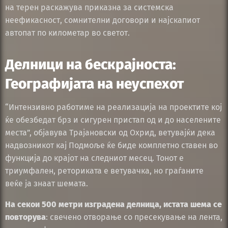
на терен раскажува приказна за системска
неефикасност, сомнителни договори и најскапиот
автопат по километар во светот.
Делници на бескрајноста:
Географијата на неуспехот
“Интензивно работиме на реализација на проектите кој
ќе обезбедат брз и сигурен пристап од и до населените
места”, објавува Трајановски од Охрид, ветувајќи дека
надвозникот кај Подмоље ќе биде комплетно ставен во
функција до крајот на следниот месец. Тонот е
триумфален, реториката е ветувачка, но граѓаните
веќе ја знаат шемата.
На секои 500 метри изградена делница, истата шема се
повторува
: свечено отворање со пресекување на лента,