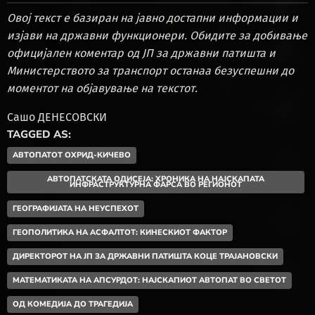
Овој текст е базиран на јавно достапни информации и
изјави на државни функционери. Обидите за добивање
официјален коментар од ЈП за државни патишта и
Министерството за транспорт останаа безуспешни до
моментот на објавување на текстот.
Сашо ДЕНЕСОВСКИ
TAGGED AS:
АВТОПАТОТ ОХРИД-КИЧЕВО
АВТОПАТСКАТА ОДИСЕЈА: ХРОНИКА НА НАЈСКАПАТА
ИНФРАСТРУКТУРНА ФАРСА ВО РЕГИОНОТ
ГЕОГРАФИЈАТА НА НЕУСПЕХОТ
ГЕОПОЛИТИКА НА АСФАЛТОТ: КИНЕСКИОТ ФАКТОР
ДИРЕКТОРОТ НА ЈП ЗА ДРЖАВНИ ПАТИШТА КОЦЕ ТРАЈАНОВСКИ
МАТЕМАТИКАТА НА АПСУРДОТ: НАЈСКАПИОТ АВТОПАТ ВО СВЕТОТ
ОД КОМЕДИЈА ДО ТРАГЕДИЈА