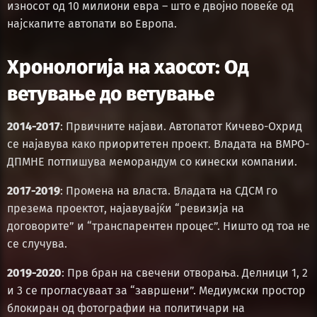
износот од 10 милиони евра – што е двојно повеќе од
најскапите автопати во Европа.
Хронологија на хаосот: Од
ветување до ветување
2014-2017
: Првичните најави. Автопатот Кичево-Охрид
се најавува како приоритетен проект. Владата на ВМРО-
ДПМНЕ потпишува меморандум со кинески компании.
2017-2019
: Промена на власта. Владата на СДСМ го
презема проектот, најавувајќи “ревизија на
договорите” и “транспарентен процес”. Ништо од тоа не
се случува.
2019-2020
: Прв бран на свечени отворања. Делници 1, 2
и 3 се прогласуваат за “завршени”. Медиумски простор
блокиран од фотографии на политичари на