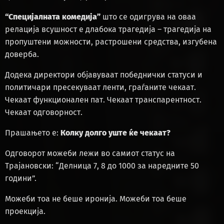
“Специјалната комедија”
што се одигрува на оваа
релација всушност е длабока трагедија – трагедија на
пропуштени можности, растрошени средства, изгубена
доверба.
Додека директори објавуваат победнички статуси и
политичари пресекуваат ленти, граѓаните чекаат.
Чекаат функционален пат. Чекаат транспарентност.
Чекаат одговорност.
Прашањето е:
Колку долго уште ќе чекаат?
Одговорот можеби лежи во самиот статус на
Трајановски: “Делница 7, 8 до 1000 за наредните 50
години”.
Можеби тоа не беше иронија. Можеби тоа беше
проекција.