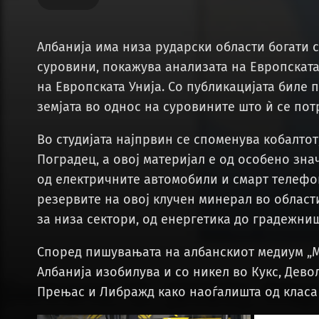
Албанија има низа рударски области богати
суровини, покажува анализата на Европската
на Европската Унија. Со публикацијата биле
земјата во однос на суровините што ѝ се пот
Во студијата најпрвин се споменува кобалтот,
Поградец, а овој материјал е од особено зна
од електричните автомобили и смарт телефон
резервите на овој клучен минерал во област
за низа сектори, од енергетика до градежни
Според пишувањата на албанскиот медиум „М
Албанија изобилува и со никел во Кукс, Дево
Прењас и Либражд како наоѓалишта од класа 