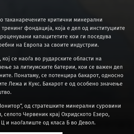
 со таканаречените критични минерални
 тренинг фондација, која е дел од институциите
 проценувани капацитетите кои ги поседува
ребни на Европа за своите индустрии.
 кој се наоѓа во рударските области на
чење за литиумските батерии, кои се важен дел
ите. Понатаму, се потенцира бакарот, односно
ите Лежа и Кукс. Бакарот е од особено значење
штво.
онитор“, од стратешките минерални суровини
л, селото Червеник крај Охридското Езеро,
Ц и наоѓалиште од класа Б во Девол.