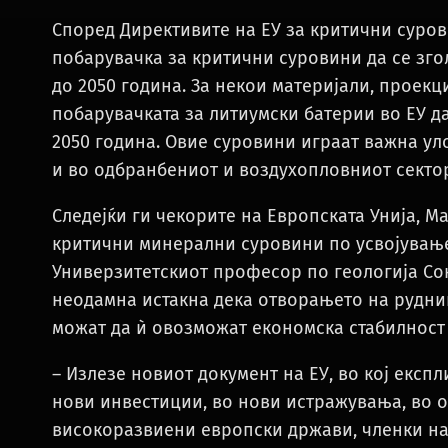
Според Директивите на ЕУ за критични суров
побарувачка за критични суровини да се зго
до 2050 година. За некои материјали, проекц
побарувачката за литиумски батерии во ЕУ да 
2050 година. Овие суровини играат важна уло
и во одбранбениот и воздухопловниот сектор
Следејќи ги чекорите на Европската Унија, М
критични минерални суровини по усвојувањет
Универзитетскиот професор по геологија Соњ
неодамна истакна дека отворањето на рудниц
можат да ѝ овозможат економска стабилност
– Излезе новиот документ на ЕУ, во кој експ
нови инвестиции, во нови истражувања, во 
високоразвиени европски држави, членки на 