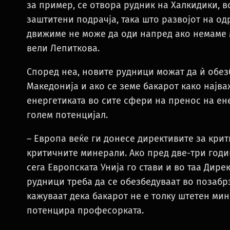
за пример, се отвора рудник на Халкидики, в
заштитени подрачја, така што развојот на о
движиме не може да оди напред ако немаме 
вели Лепиткова.
Според неа, новите рудници можат да ѝ обез
Македонија и ако се земе бакарот како најв
енергетиката во сите сфери на пренос на ен
голем потенцијал.
– Европа веќе ги донесе директивите за кри
критичните минерали. Ако пред две-три годи
сега Европската Унија го стави и во таа Дире
рудници треба да се обезбедуваат во позабрз
кажуваат дека бакарот не е толку штетен мин
потенцира професорката.