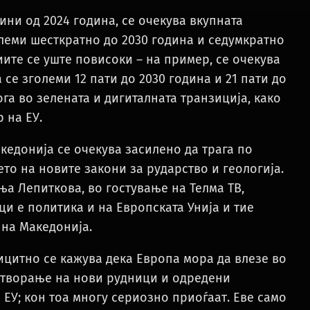
ини од 2024 година, се очекува вкупната
леми шесткратно до 2030 година и седумкратно
иите се уште повисоки – на пример, се очекува
се зголеми 12 пати до 2030 година и 21 пати до
га во зелената и дигиталната транзиција, како
 на ЕУ.
акедонија се очекува засилено да трага по
о на новите закони за рударство и геологија.
а Лепиткова, во гостување на Телма ТВ,
и е политика и на Европската Унија и тие
 на Македонија.
лицитно се кажува дека Европа мора да влезе во
отворање на нови рудници и одредени
ЕУ; кон тоа многу сериозно приоѓаат. Еве само