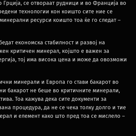
о Грција, се отвораат рудници и во Франција во
дредени технологии кон коишто сите ние се
минерални ресурси коишто тоа ќе го следат –
бедат економска стабилност и развој на
ажен критичен минерал, којшто е важен за
ергија, тој има висока цена и може да овозможи
тични минерали и Европа го стави бакарот во
ни бакарот не беше во критичните минерали,
ктива. Тоа кажува дека сите документи за
ана процедура, да не се чека толку долго и тие
ерал и елемент како што пред тоа се мислело –