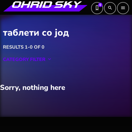
0
search
menu
таблети со јод
RESULTS 1-0 OF 0
CATEGORY FILTER
keyboard_arrow_down
Featured
Sorry, nothing here
Hobby
Software
Wellness