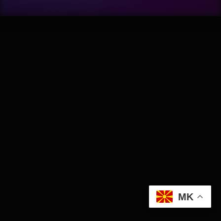
Wellness
АвтоКлуб
Балкан
Бизнис
Домашни Миленици
Досие
Екологија
MK
Економија