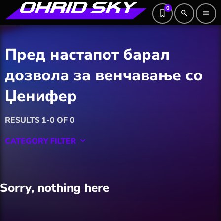
0
search
menu
Пред настапот барал
дозвола за венчавање со
Џенифер
RESULTS 1-0 OF 0
CATEGORY FILTER
keyboard_arrow_down
Featured
Sorry, nothing here
Hobby
Software