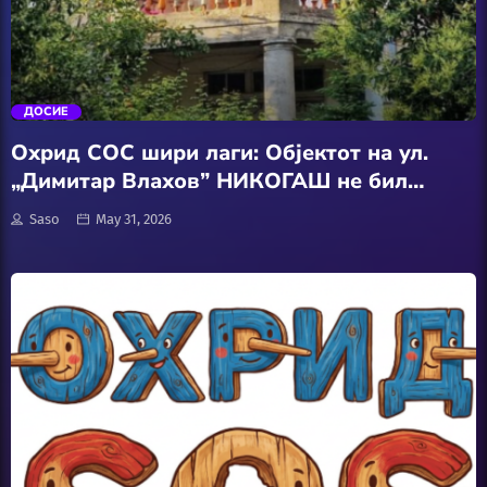
АвтоКлуб
trending_flat
Балкан
ДОСИЕ
Бизнис
Охрид СОС шири лаги: Објектот на ул.
„Димитар Влахов” НИКОГАШ не бил
Домашни Миленици
споменик на културата”
Saso
May 31, 2026
Досие
Екологија
Економија
Еротика