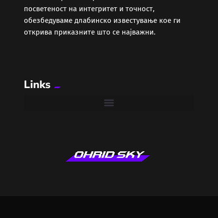
посветеност на интегритет и точност,
обезбедуваме длабинско известување кое ги
Спорт
открива приказните што се најважни.
Текнологија
Топ Вести
Links
Туризам/Летување/
Зимување
Фитнес
Фото / Видео
Црна Хроника