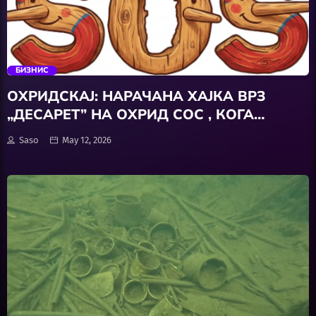
Забава
trending_flat
Здравје
БИЗНИС
Каде Вечер
ОХРИДСКАЈ: НАРАЧАНА ХАЈКА ВРЗ
„ДЕСАРЕТ” НА ОХРИД СОС , КОГА
Колумни
ПАРКИНГОТ ЧИНИ ПОВЕЌЕ ОД
Saso
May 12, 2026
ВИСТИНАТА
Крипто / НФТ
Култура
Лајфстајл
ЛОКАЛНИ ИЗБОРИ 2025