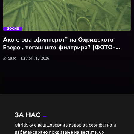
Локално
trending_flat
Македонија
ДОСИЕ
Мода
Ако е ова „филтерот” на Охридското
Езеро , тогаш што филтрира? (ФОТО-
Музика
ВИДЕО)
Saso
April 18, 2026
Наука
Проза и Поезија
Регион
ЗА НАС
Свет
ОhridSky е ваш доверлив извор за сеопфатно и
избалансирано покривање на вестите. Со
Секс