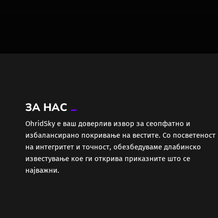
ЗА НАС
ОhridSky е ваш доверлив извор за сеопфатно и
избалансирано покривање на вестите. Со посветеност
на интегритет и точност, обезбедуваме длабинско
известување кое ги открива приказните што се
најважни.