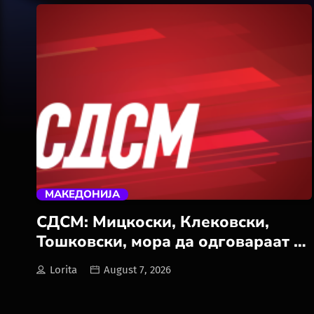
trending_flat
МАКЕДОНИЈА
СДСМ: Мицкоски, Клековски,
Тошковски, мора да одговараат за
труењето во Гостивар и во цела
Lorita
August 7, 2026
Македонија