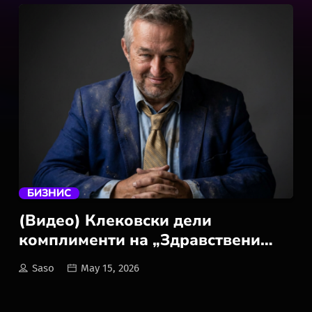
trending_flat
БИЗНИС
(Видео) Клековски дели
комплименти на „Здравствени
Пепелашки” , додека ЈЗУ Општа
Saso
May 15, 2026
Болница Охрид 9 месеци е без
компјутерска томографија