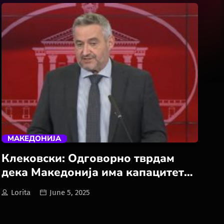
Hobby
Software
Wellness
АвтоКлуб
trending_flat
Балкан
МАКЕДОНИЈА
Клековски: Одговорно тврдам
Бизнис
дека Македонија има капацитет
да го организира понатамошниот
Домашни Миленици
Lorita
June 5, 2025
третман и рехабилитација на
пациентите од трагедијата во
Досие