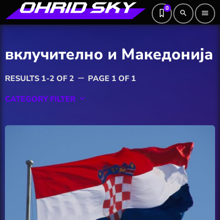
0
search
menu
вклучително и Македонија
RESULTS 1-2 OF 2
PAGE 1 OF 1
remove
CATEGORY FILTER
keyboard_arrow_down
Featured
Hobby
Software
Wellness