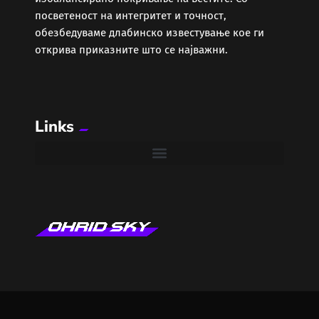
Локално
посветеност на интегритет и точност,
обезбедуваме длабинско известување кое ги
Македонија
открива приказните што се најважни.
Мода
Музика
Links
Наука
Проза и Поезија
Регион
Свет
Секс