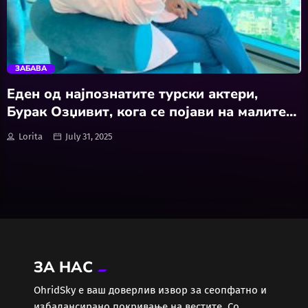
Забава
trending_flat
Здравје
ЗАБАВА
Каде Вечер
Еден од најпознатите турски актери,
Бурак Озџивит, кога се појави на малите
Колумни
екрани, ги полуде жените во регионот,
Lorita
July 31, 2025
вклучително и Македонија
Крипто / НФТ
Култура
Лајфстајл
ЗА НАС
ЛОКАЛНИ ИЗБОРИ 2025
ОhridSky е ваш доверлив извор за сеопфатно и
избалансирано покривање на вестите. Со