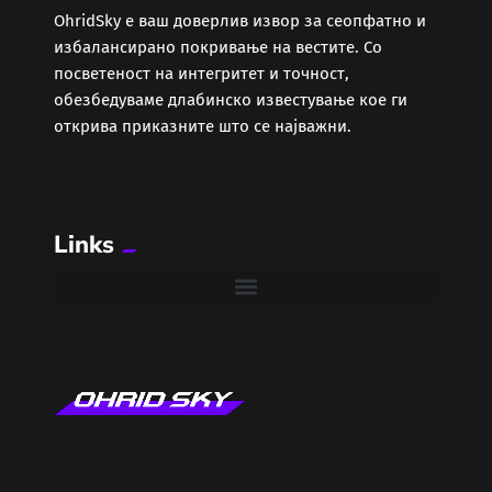
ОhridSky е ваш доверлив извор за сеопфатно и
избалансирано покривање на вестите. Со
Забава
посветеност на интегритет и точност,
обезбедуваме длабинско известување кое ги
Здравје
открива приказните што се најважни.
Каде Вечер
Links
Колумни
Крипто / НФТ
Култура
Лајфстајл
ЛОКАЛНИ ИЗБОРИ 2025