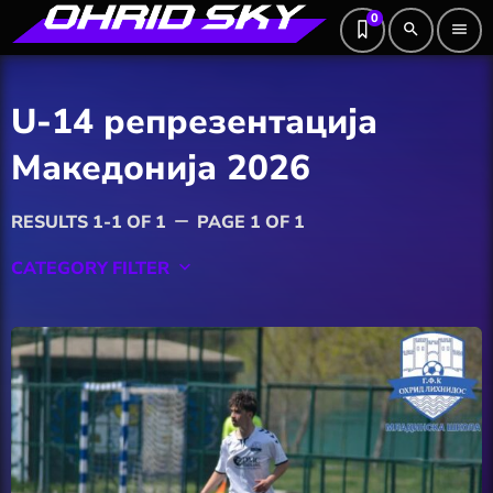
0
search
menu
U-14 репрезентација
Македонија 2026
RESULTS 1-1 OF 1
PAGE 1 OF 1
remove
CATEGORY FILTER
keyboard_arrow_down
Featured
Hobby
Software