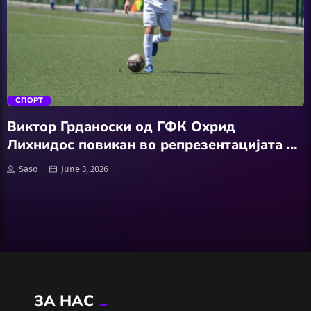
Wellness
АвтоКлуб
trending_flat
Балкан
СПОРТ
Бизнис
Виктор Грданоски од ГФК Охрид
Лихнидос повикан во репрезентацијата на
Домашни Миленици
Македонија до 14 години
Saso
June 3, 2026
Досие
Екологија
Економија
ЗА НАС
Еротика