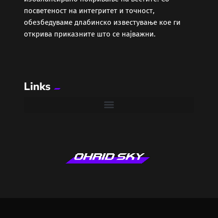
Локално
посветеност на интегритет и точност,
обезбедуваме длабинско известување кое ги
Македонија
открива приказните што се најважни.
Мода
Музика
Links
Наука
Проза и Поезија
Регион
Свет
Секс