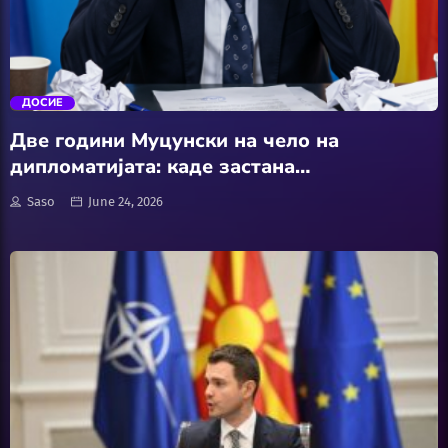
АвтоКлуб
trending_flat
Балкан
ДОСИЕ
Бизнис
Две години Муцунски на чело на
дипломатијата: каде застана
Домашни Миленици
надворешната политика
Saso
June 24, 2026
Досие
Екологија
Економија
Еротика