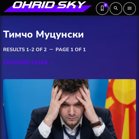
0
search
menu
Тимчо Муцунски
RESULTS 1-2 OF 2
PAGE 1 OF 1
remove
CATEGORY FILTER
keyboard_arrow_down
Featured
Hobby
Software
Wellness