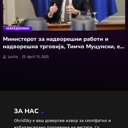
Забава
trending_flat
Здравје
МАКЕДОНИЈА
Каде Вечер
Министерот за надворешни работи и
надворешна трговија, Тимчо Муцунски, е
Колумни
избран за Млад глобален лидер (Young
Lorita
April 15, 2025
Global Leader – YGL) на Светскиот
Крипто / НФТ
економски форум (World Economic Forum
– WEF) за 2025 година
Култура
Лајфстајл
ЗА НАС
ЛОКАЛНИ ИЗБОРИ 2025
ОhridSky е ваш доверлив извор за сеопфатно и
избалансирано покривање на вестите. Со