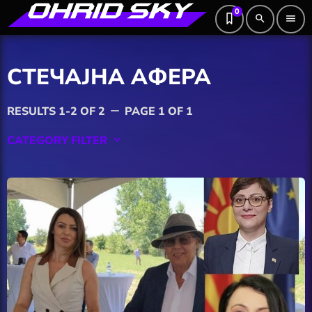
0
search
menu
СТЕЧАЈНА АФЕРА
RESULTS 1-2 OF 2
PAGE 1 OF 1
remove
CATEGORY FILTER
keyboard_arrow_down
Featured
Hobby
Software
Wellness