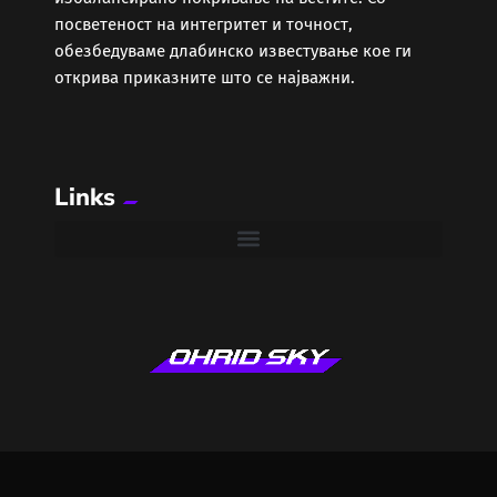
Локално
посветеност на интегритет и точност,
обезбедуваме длабинско известување кое ги
Македонија
открива приказните што се најважни.
Мода
Музика
Links
Наука
Проза и Поезија
Регион
Свет
Секс