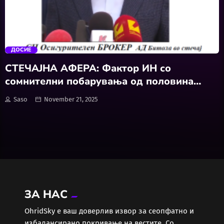
Забава
trending_flat
Здравје
ДОСИЕ
Каде Вечер
СТЕЧАЈНА АФЕРА: Фактор ИН со
сомнителни побарувања од половина
Колумни
милијарда денари
Saso
November 21, 2025
Крипто / НФТ
Култура
Лајфстајл
ЗА НАС
ЛОКАЛНИ ИЗБОРИ 2025
ОhridSky е ваш доверлив извор за сеопфатно и
избалансирано покривање на вестите. Со