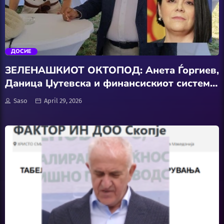
АвтоКлуб
trending_flat
Балкан
ДОСИЕ
Бизнис
ЗЕЛЕНАШКИОТ ОКТОПОД: Анета Ѓоргиев,
Даница Џутевска и финансискиот систем
Домашни Миленици
на РСМ под напад
Saso
April 29, 2026
Досие
Екологија
Економија
Еротика