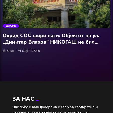
АвтоКлуб
trending_flat
Балкан
ДОСИЕ
Бизнис
Охрид СОС шири лаги: Објектот на ул.
„Димитар Влахов” НИКОГАШ не бил
Домашни Миленици
споменик на културата”
Saso
May 31, 2026
Досие
Екологија
Економија
ЗА НАС
Еротика
ОhridSky е ваш доверлив извор за сеопфатно и