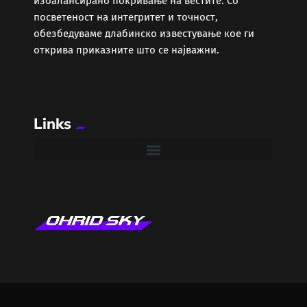
избалансирано покривање на вестите. Со
Забава
посветеност на интегритет и точност,
обезбедуваме длабинско известување кое ги
Здравје
открива приказните што се најважни.
Каде Вечер
Links
Колумни
Крипто / НФТ
Култура
Лајфстајл
ЛОКАЛНИ ИЗБОРИ 2025