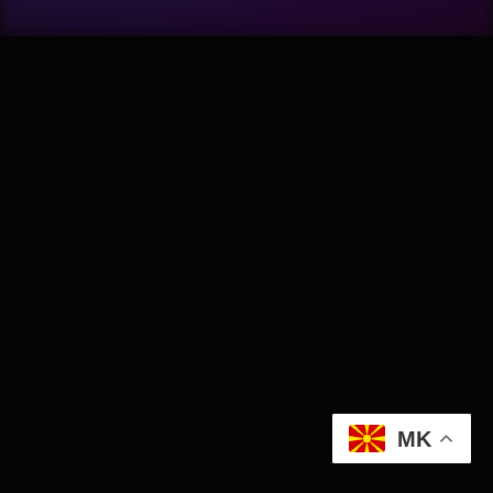
Wellness
АвтоКлуб
Балкан
Бизнис
Домашни Миленици
Досие
Екологија
MK
Економија