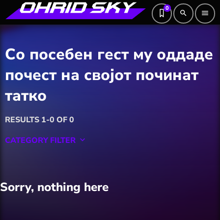
0
search
menu
Со посебен гест му оддаде
почест на својот починат
татко
RESULTS 1-0 OF 0
CATEGORY FILTER
keyboard_arrow_down
Featured
Sorry, nothing here
Hobby
Software