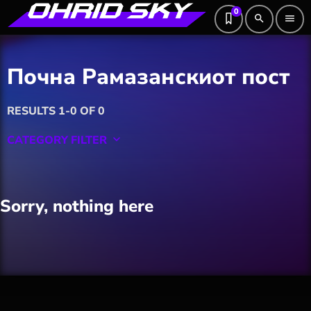
0
search
menu
Почна Рамазанскиот пост
RESULTS 1-0 OF 0
CATEGORY FILTER
keyboard_arrow_down
Featured
Sorry, nothing here
Hobby
Software
Wellness