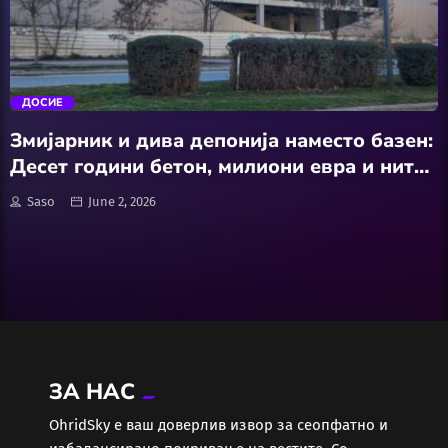
АвтоКлуб
trending_flat
Балкан
ДОСИЕ
Бизнис
Змијарник и дива депонија наместо базен:
Десет години бетон, милиони евра и ниту
Домашни Миленици
еден пливач
Saso
June 2, 2026
Досие
Екологија
Економија
ЗА НАС
Еротика
ОhridSky е ваш доверлив извор за сеопфатно и