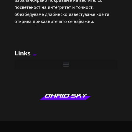
избалансирано покривање на вестите. Со
Забава
посветеност на интегритет и точност,
обезбедуваме длабинско известување кое ги
Здравје
открива приказните што се најважни.
Каде Вечер
Links
Колумни
Крипто / НФТ
Култура
Лајфстајл
ЛОКАЛНИ ИЗБОРИ 2025