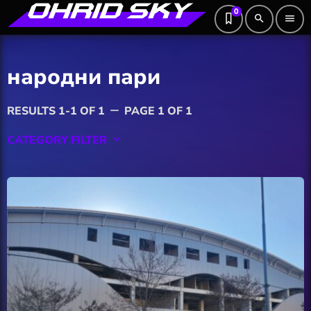
0
search
menu
народни пари
RESULTS 1-1 OF 1
PAGE 1 OF 1
remove
CATEGORY FILTER
keyboard_arrow_down
Featured
Hobby
Software
Wellness